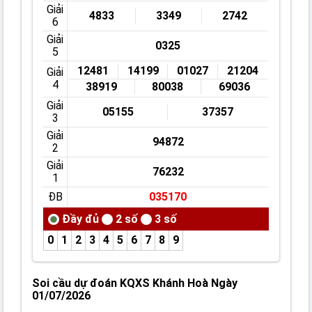
Giải
4833
3349
2742
6
Giải
0325
5
12481
14199
01027
21204
Giải
4
38919
80038
69036
Giải
05155
37357
3
Giải
94872
2
Giải
76232
1
ĐB
035170
0
1
2
3
4
5
6
7
8
9
Soi cầu dự đoán KQXS Khánh Hoà Ngày
01/07/2026