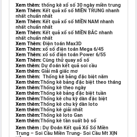
Xem thêm:
thống kê xổ số 30 ngày miền trung
Xem Thêm:
Kết quả xổ số MIỀN TRUNG nhanh
nhất chuẩn nhất
Xem Thêm:
Kết quả xổ số MIỀN NAM nhanh
nhất chuẩn nhất
Xem Thêm:
Kết quả xổ số MIỀN BẮC nhanh
nhất chuẩn nhất
Xem Thêm:
Điện toán Max3D
Xem Thêm:
xổ số điện toán Mega 6/45
Xem Thêm:
xổ số điện toán Power 6/55
Xem Thêm:
Cùng thử quay xổ số
Xem thêm:
Dự đoán kết quả soi cầu
Xem thêm:
Giải mã giấc mơ
Xem thêm:
Thống kê bảng đặc biệt năm
Xem thêm:
Thống kê bảng đặc biệt theo tháng
Xem thêm:
Thống kê theo ngày
Xem thêm:
Thống kê bảng đặc biệt tuần
Xem thêm:
Thống kê chu kỳ dàn đặc biệt
Xem thêm:
Thống kê chu kỳ dàn loto
Xem thêm:
Thống kê giải nhất
Xem thêm:
Thống kê loto Gan
Xem thêm:
Thống kê tần suất bộ số
Xem thêm :
Dự Đoán Kết quả Xổ Số Miền
Trung – Soi Cầu Miền Trung- Soi Cầu Mt XỊN