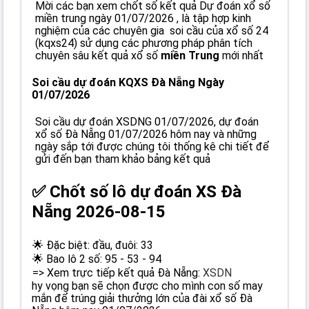
Mời các bạn xem chốt số kết quả Dự đoán xổ số
miền trung ngày 01/07/2026 , là tập hợp kinh
nghiệm của các chuyên gia soi cầu của xổ số 24
(kqxs24) sử dụng các phương pháp phân tích
chuyên sâu kết quả xổ số
miền Trung
mới nhất
Soi cầu dự đoán KQXS Đà Nẵng Ngày
01/07/2026
Soi cầu dự đoán XSDNG 01/07/2026, dự đoán
xổ số Đà Nẵng 01/07/2026 hôm nay và những
ngày sắp tới được chúng tôi thống kê chi tiết để
gửi đến bạn tham khảo bảng kết quả
✅ Chốt số lô dự đoán XS Đà
Nẵng 2026-08-15
🌟 Đặc biệt: đầu, đuôi:
33
🌟 Bao lô 2 số:
95 - 53 - 94
=> Xem trực tiếp kết quả Đà Nẵng:
XSDN
hy vọng bạn sẽ chọn được cho mình con số may
mắn để trúng giải thưởng lớn của đài xổ số Đà