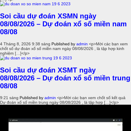
Soi cầu dự đoán XSMN ngày
08/08/2026 – Dự đoán xổ số miền nam
08/08
4 Tháng 8, 2026 9:38 sáng
Published by
admin
<p>Mời các bạn xem
chốt số dự đoán xổ số miền nam ngày 08/08/2026 , là tập hợp kinh
nghiệm […]</p>
Soi cầu dự đoán XSMT ngày
08/08/2026 – Dự đoán xổ số miền trung
08/08
9:21 sáng
Published by
admin
<p>Mời các bạn xem chốt số kết quả
Dự đoán xổ số miền trung ngày 08/08/2026 , là tập hợp […]</p>