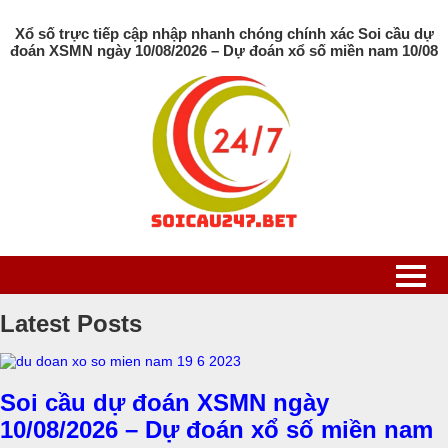
Xổ số trực tiếp cập nhập nhanh chóng chính xác Soi cầu dự
đoán XSMN ngày 10/08/2026 – Dự đoán xổ số miền nam 10/08
Latest Posts
Soi cầu dự đoán XSMN ngày
10/08/2026 – Dự đoán xổ số miền nam