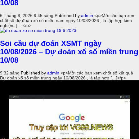
10/08
6 Tháng 8, 2026 9:45 sáng
Published by
admin
<p>Mời các bạn xem
chốt số dự đoán xổ số miền nam ngày 10/08/2026 , là tập hợp kinh
nghiệm […]</p>
Soi cầu dự đoán XSMT ngày
10/08/2026 – Dự đoán xổ số miền trung
10/08
9:32 sáng
Published by
admin
<p>Mời các bạn xem chốt số kết quả
Dự đoán xổ số miền trung ngày 10/08/2026 , là tập hợp […]</p>