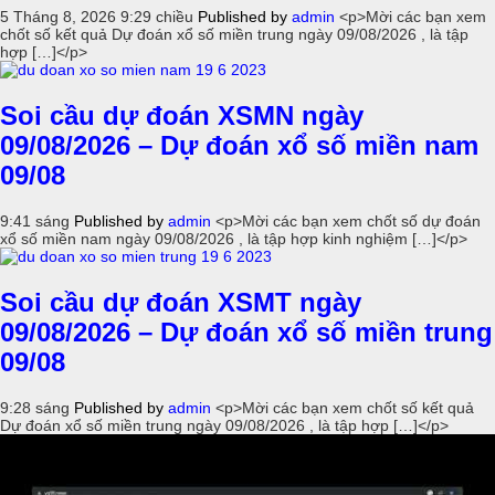
5 Tháng 8, 2026 9:29 chiều
Published by
admin
<p>Mời các bạn xem
chốt số kết quả Dự đoán xổ số miền trung ngày 09/08/2026 , là tập
hợp […]</p>
Soi cầu dự đoán XSMN ngày
09/08/2026 – Dự đoán xổ số miền nam
09/08
9:41 sáng
Published by
admin
<p>Mời các bạn xem chốt số dự đoán
xổ số miền nam ngày 09/08/2026 , là tập hợp kinh nghiệm […]</p>
Soi cầu dự đoán XSMT ngày
09/08/2026 – Dự đoán xổ số miền trung
09/08
9:28 sáng
Published by
admin
<p>Mời các bạn xem chốt số kết quả
Dự đoán xổ số miền trung ngày 09/08/2026 , là tập hợp […]</p>