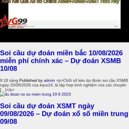
Soi cầu dự đoán miền bắc 10/08/2026
miễn phí chính xác – Dự đoán XSMB
10/08
9:18 sáng
Published by
admin
<p>Chốt số kèo dự đoán soi cầu XSMB
ngày 10/08/2026 của kqxs24, là tập hợp kinh nghiệm của các chuyên
[…]</p>
Soi cầu dự đoán XSMT ngày
09/08/2026 – Dự đoán xổ số miền trung
09/08