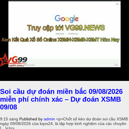
Soi cầu dự đoán miền bắc 09/08/2026
miễn phí chính xác – Dự đoán XSMB
09/08
9:15 sáng
Published by
admin
<p>Chốt số kèo dự đoán soi cầu XSMB
ngày 09/08/2026 của kqxs24, là tập hợp kinh nghiệm của các chuyên
[…]</p>