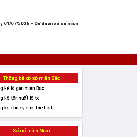
y 01/07/2026 – Dự đoán xổ số miền
Thống kê xổ số miền Bắc
g kê lô gan miền Bắc
g kê tần suất lô tô
g kê chu kỳ dàn đặc biệt
Xổ số miền Nam