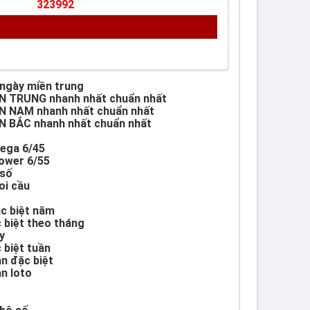
323992
 ngày miền trung
ỀN TRUNG nhanh nhất chuẩn nhất
ỀN NAM nhanh nhất chuẩn nhất
ỀN BẮC nhanh nhất chuẩn nhất
Mega 6/45
Power 6/55
 số
oi cầu
c biệt năm
 biệt theo tháng
y
 biệt tuần
n đặc biệt
n loto