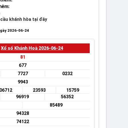
hêm:
XSMT Chủ nhật
a
 cầu khánh hòa tại đây
ngày 2026-06-24
Xổ số Khánh Hoà 2026-06-24
»
81
677
7727
0232
9943
06712
23593
15759
96919
56352
85489
94328
74122