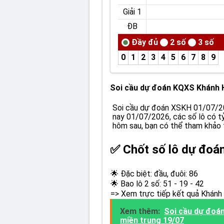
Giải 1
ĐB
0
1
2
3
4
5
6
7
8
9
Soi cầu dự đoán KQXS Khánh 
Soi cầu dự đoán XSKH 01/07/20
nay 01/07/2026, các số lô có tỷ
hôm sau, bạn có thể tham khảo 
✅ Chốt số lô dự đo
🌟 Đặc biệt: đầu, đuôi:
86
🌟 Bao lô 2 số:
51 - 19 - 42
=> Xem trực tiếp kết quả Khánh
Xem thêm:
Soi cầu dự đoá
miền trung 19/07