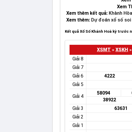
Xem T
Xem thêm kết quả:
Khành Hò
Xem thêm:
Dự đoán xổ số soi
Kết quả Xổ Số Khánh Hoà kỳ trước 
XSMT
XSKH
»
Giải 8
Giải 7
Giải 6
4222
Giải 5
58094
Giải 4
38922
Giải 3
63631
Giải 2
Giải 1