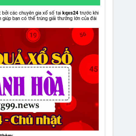
bởi các chuyên gia xổ số tại
kqxs24
trước khi
giúp bạn có thể trúng giải thưởng lớn của đài
thêm:
XSMT Thứ 4