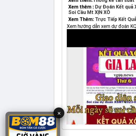
Xem thêm:
Thống kê tần suất
Xem thêm :
Dự Đoán Kết quả 
Soi Cầu Mt XỊN XÒ
Xem Thêm:
Trực Tiếp Kết Qu
Xem hướng dẫn xem dự đoán KQXS
×