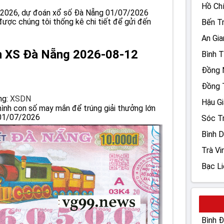
Hồ Ch
2026, dự đoán xổ số Đà Nẵng 01/07/2026
ược chúng tôi thống kê chi tiết để gửi đến
Bến T
An Gi
n XS Đà Nẵng 2026-08-12
Bình 
Đồng 
Đồng 
ng:
XSDN
Hậu G
ình con số may mắn để trúng giải thưởng lớn
 01/07/2026
Sóc T
Bình 
Trà Vi
Bạc L
Bình Đ