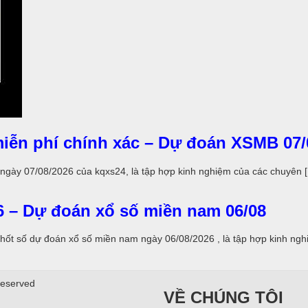
miễn phí chính xác – Dự đoán XSMB 07/
ngày 07/08/2026 của kqxs24, là tập hợp kinh nghiệm của các chuyên 
6 – Dự đoán xổ số miền nam 06/08
ốt số dự đoán xổ số miền nam ngày 06/08/2026 , là tập hợp kinh ng
Reserved
VỀ CHÚNG TÔI