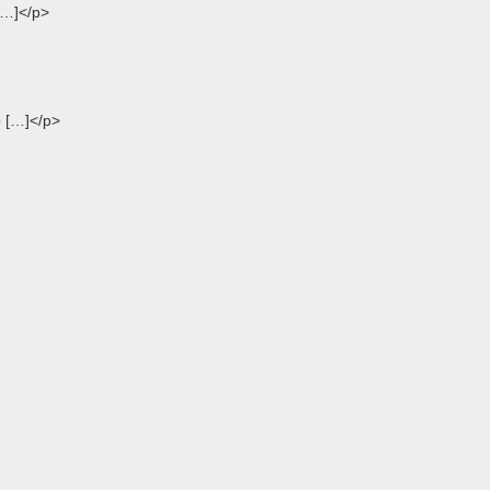
[…]</p>
p […]</p>