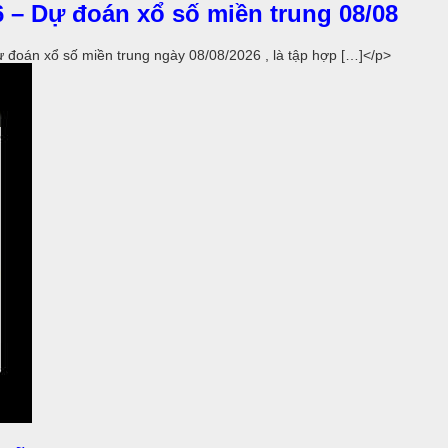
 – Dự đoán xổ số miền trung 08/08
 đoán xổ số miền trung ngày 08/08/2026 , là tập hợp […]</p>