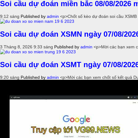
Soi cầu dự đoán miền bắc 08/08/2026 
9:12 sáng
Published by
admin
<p>Chốt số kèo dự đoán soi cầu XSMB 
Soi cầu dự đoán XSMN ngày 07/08/202
3 Tháng 8, 2026 9:33 sáng
Published by
admin
<p>Mời các bạn xem ch
Soi cầu dự đoán XSMT ngày 07/08/2026
9:20 sáng
Published by
admin
<p>Mời các bạn xem chốt số kết quả Dự