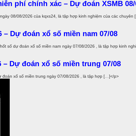
miễn phí chính xác – Dự đoán XSMB 08/
ngày 08/08/2026 của kqxs24, là tập hợp kinh nghiệm của các chuyên 
6 – Dự đoán xổ số miền nam 07/08
ốt số dự đoán xổ số miền nam ngày 07/08/2026 , là tập hợp kinh ng
 – Dự đoán xổ số miền trung 07/08
 đoán xổ số miền trung ngày 07/08/2026 , là tập hợp […]</p>