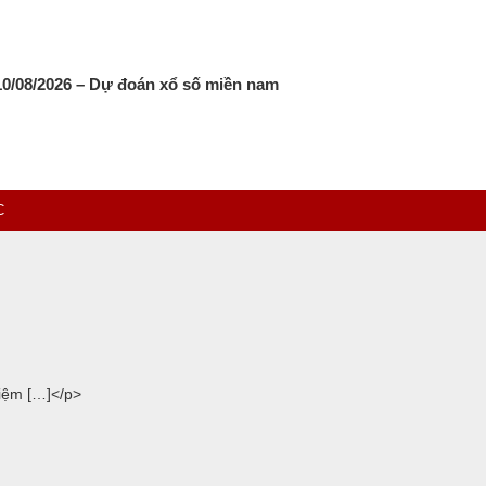
10/08/2026 – Dự đoán xổ số miền nam
C
hiệm […]</p>