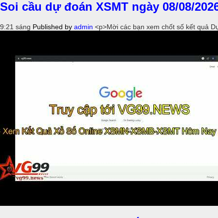
Soi cầu dự đoán XSMT ngày 08/08/2026
9:21 sáng
Published by
admin
<p>Mời các bạn xem chốt số kết quả Dự