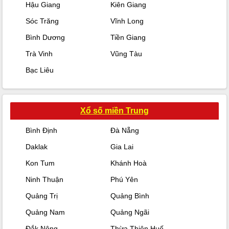
Hậu Giang
Kiên Giang
Sóc Trăng
Vĩnh Long
Bình Dương
Tiền Giang
Trà Vinh
Vũng Tàu
Bạc Liêu
Xổ số miền Trung
Bình Định
Đà Nẵng
Daklak
Gia Lai
Kon Tum
Khánh Hoà
Ninh Thuận
Phú Yên
Quảng Trị
Quảng Bình
Quảng Nam
Quảng Ngãi
Đắk Nông
Thừa Thiên Huế