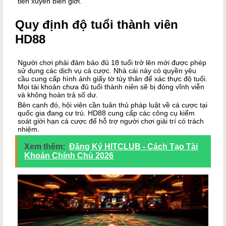
tiền xuyên biên giới.
Quy định độ tuổi thành viên
HD88
Người chơi phải đảm bảo đủ 18 tuổi trở lên mới được phép
sử dụng các dịch vụ cá cược. Nhà cái này có quyền yêu
cầu cung cấp hình ảnh giấy tờ tùy thân để xác thực độ tuổi.
Mọi tài khoản chưa đủ tuổi thành niên sẽ bị đóng vĩnh viễn
và không hoàn trả số dư.
Bên cạnh đó, hội viên cần tuân thủ pháp luật về cá cược tại
quốc gia đang cư trú. HD88 cung cấp các công cụ kiểm
soát giới hạn cá cược để hỗ trợ người chơi giải trí có trách
nhiệm.
Xem thêm:
Đăng Ký HITCLUB - Cách Tạo Tài
Khoản Chính Chủ 2026