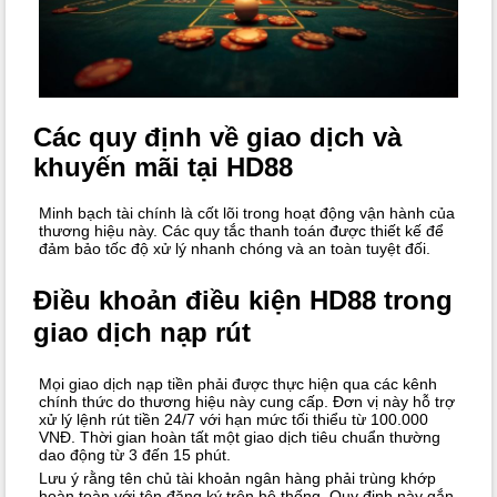
Các quy định về giao dịch và
khuyến mãi tại HD88
Minh bạch tài chính là cốt lõi trong hoạt động vận hành của
thương hiệu này. Các quy tắc thanh toán được thiết kế để
đảm bảo tốc độ xử lý nhanh chóng và an toàn tuyệt đối.
Điều khoản điều kiện HD88 trong
giao dịch nạp rút
Mọi giao dịch nạp tiền phải được thực hiện qua các kênh
chính thức do thương hiệu này cung cấp. Đơn vị này hỗ trợ
xử lý lệnh rút tiền 24/7 với hạn mức tối thiểu từ 100.000
VNĐ. Thời gian hoàn tất một giao dịch tiêu chuẩn thường
dao động từ 3 đến 15 phút.
Lưu ý rằng tên chủ tài khoản ngân hàng phải trùng khớp
hoàn toàn với tên đăng ký trên hệ thống. Quy định này gắn