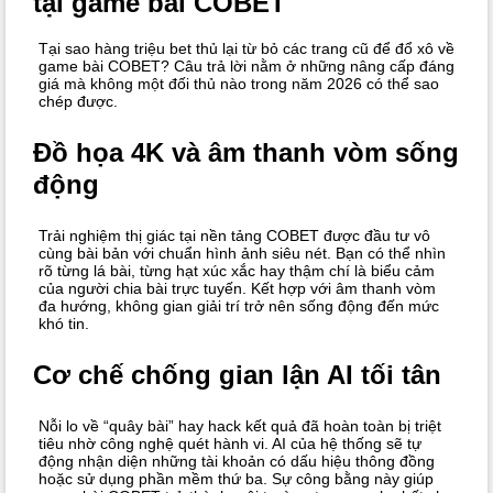
tại game bài COBET
Tại sao hàng triệu bet thủ lại từ bỏ các trang cũ để đổ xô về
game bài COBET? Câu trả lời nằm ở những nâng cấp đáng
giá mà không một đối thủ nào trong năm 2026 có thể sao
chép được.
Đồ họa 4K và âm thanh vòm sống
động
Trải nghiệm thị giác tại nền tảng COBET được đầu tư vô
cùng bài bản với chuẩn hình ảnh siêu nét. Bạn có thể nhìn
rõ từng lá bài, từng hạt xúc xắc hay thậm chí là biểu cảm
của người chia bài trực tuyến. Kết hợp với âm thanh vòm
đa hướng, không gian giải trí trở nên sống động đến mức
khó tin.
Cơ chế chống gian lận AI tối tân
Nỗi lo về “quây bài” hay hack kết quả đã hoàn toàn bị triệt
tiêu nhờ công nghệ quét hành vi. AI của hệ thống sẽ tự
động nhận diện những tài khoản có dấu hiệu thông đồng
hoặc sử dụng phần mềm thứ ba. Sự công bằng này giúp