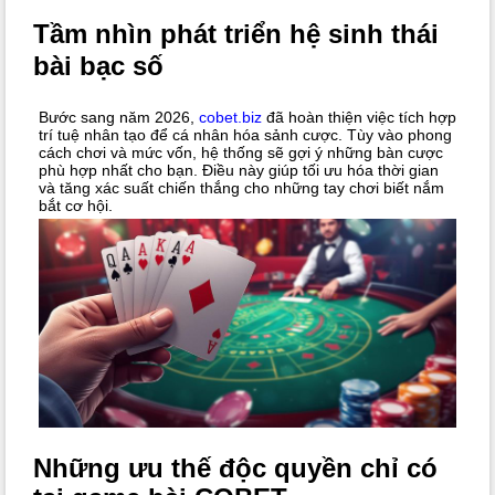
Tầm nhìn phát triển hệ sinh thái
bài bạc số
Bước sang năm 2026,
cobet.biz
đã hoàn thiện việc tích hợp
trí tuệ nhân tạo để cá nhân hóa sảnh cược. Tùy vào phong
cách chơi và mức vốn, hệ thống sẽ gợi ý những bàn cược
phù hợp nhất cho bạn. Điều này giúp tối ưu hóa thời gian
và tăng xác suất chiến thắng cho những tay chơi biết nắm
bắt cơ hội.
Những ưu thế độc quyền chỉ có