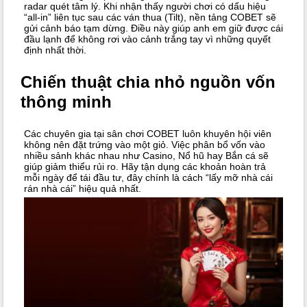
radar quét tâm lý. Khi nhận thấy người chơi có dấu hiệu
“all-in” liên tục sau các ván thua (Tilt), nền tảng COBET sẽ
gửi cảnh báo tạm dừng. Điều này giúp anh em giữ được cái
đầu lạnh để không rơi vào cảnh trắng tay vì những quyết
định nhất thời.
Chiến thuật chia nhỏ nguồn vốn
thông minh
Các chuyên gia tại sân chơi COBET luôn khuyên hội viên
không nên đặt trứng vào một giỏ. Việc phân bổ vốn vào
nhiều sảnh khác nhau như Casino, Nổ hũ hay Bắn cá sẽ
giúp giảm thiểu rủi ro. Hãy tận dụng các khoản hoàn trả
mỗi ngày để tái đầu tư, đây chính là cách “lấy mỡ nhà cái
rán nhà cái” hiệu quả nhất.