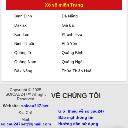
Xổ số miền Trung
Bình Định
Đà Nẵng
Daklak
Gia Lai
Kon Tum
Khánh Hoà
Ninh Thuận
Phú Yên
Quảng Trị
Quảng Bình
Quảng Nam
Quảng Ngãi
Đắk Nông
Thừa Thiên Huế
Copyright © 2025
VỀ CHÚNG TÔI
SOICAU247™ All right
Reserved
Website:
soicau247.bet
Giới thiệu về soicau247
Địa Chỉ:
Bảo mật thông tin
Mail:
Hướng dẫn sử dụng
soicau247bet@gmail.com