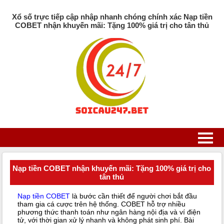
Xổ số trực tiếp cập nhập nhanh chóng chính xác Nạp tiền
COBET nhận khuyến mãi: Tặng 100% giá trị cho tân thủ
Nạp tiền COBET nhận khuyến mãi: Tặng 100% giá trị cho
tân thủ
Nạp tiền COBET
là bước cần thiết để người chơi bắt đầu
tham gia cá cược trên hệ thống. COBET hỗ trợ nhiều
phương thức thanh toán như ngân hàng nội địa và ví điện
tử, với thời gian xử lý nhanh và không phát sinh phí. Bài