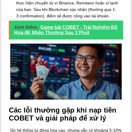
thực hiện chuyển từ ví Binance, Remitano hoặc ví lạnh
của bạn. Sau khi Blockchain xác nhận (thường qua 1-
3 confirmation), điểm sẽ được cộng vào tài khoản.
Xem thêm:
Game bài COBET - Trải Nghiệm Đồ
Họa 4K Nhận Thưởng Sau 3 Phút
Các lỗi thường gặp khi nạp tiền
COBET và giải pháp để xử lý
Dù hệ thống tự động hóa cao, nhưng vẫn có khoảng 5-10%