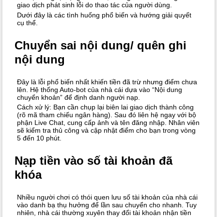
giao dịch phát sinh lỗi do thao tác của người dùng.
Dưới đây là các tình huống phổ biến và hướng giải quyết
cụ thể.
Chuyển sai nội dung/ quên ghi
nội dung
Đây là lỗi phổ biến nhất khiến tiền đã trừ nhưng điểm chưa
lên. Hệ thống Auto-bot của nhà cái dựa vào “Nội dung
chuyển khoản” để định danh người nạp.
Cách xử lý: Bạn cần chụp lại biên lai giao dịch thành công
(rõ mã tham chiếu ngân hàng). Sau đó liên hệ ngay với bộ
phận Live Chat, cung cấp ảnh và tên đăng nhập. Nhân viên
sẽ kiểm tra thủ công và cập nhật điểm cho bạn trong vòng
5 đến 10 phút.
Nạp tiền vào số tài khoản đã
khóa
Nhiều người chơi có thói quen lưu số tài khoản của nhà cái
vào danh bạ thụ hưởng để lần sau chuyển cho nhanh. Tuy
nhiên, nhà cái thường xuyên thay đổi tài khoản nhận tiền