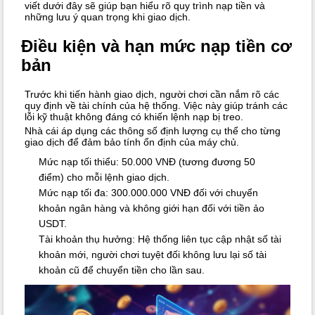
viết dưới đây sẽ giúp bạn hiểu rõ quy trình nạp tiền và
những lưu ý quan trọng khi giao dịch.
Điều kiện và hạn mức nạp tiền cơ
bản
Trước khi tiến hành giao dịch, người chơi cần nắm rõ các
quy định về tài chính của hệ thống. Việc này giúp tránh các
lỗi kỹ thuật không đáng có khiến lệnh nạp bị treo.
Nhà cái áp dụng các thông số định lượng cụ thể cho từng
giao dịch để đảm bảo tính ổn định của máy chủ.
Mức nạp tối thiểu: 50.000 VNĐ (tương đương 50
điểm) cho mỗi lệnh giao dịch.
Mức nạp tối đa: 300.000.000 VNĐ đối với chuyển
khoản ngân hàng và không giới hạn đối với tiền ảo
USDT.
Tài khoản thụ hưởng: Hệ thống liên tục cập nhật số tài
khoản mới, người chơi tuyệt đối không lưu lại số tài
khoản cũ để chuyển tiền cho lần sau.