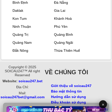
Bình Định
Đà Nẵng
Daklak
Gia Lai
Kon Tum
Khánh Hoà
Ninh Thuận
Phú Yên
Quảng Trị
Quảng Bình
Quảng Nam
Quảng Ngãi
Đắk Nông
Thừa Thiên Huế
Copyright © 2025
VỀ CHÚNG TÔI
SOICAU247™ All right
Reserved
Website:
soicau247.bet
Giới thiệu về soicau247
Địa Chỉ:
Bảo mật thông tin
Mail:
Hướng dẫn sử dụng
soicau247bet@gmail.com
Điều khoản sử dụng
3BET
motphimchill
×
https://hd88vn.com/
Từ khóa: soi cầu 247, xổ số, soi kèo,
tỷ