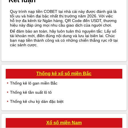
Quy trình nạp tiền COBET tại nhà cái này được đánh giá là
tối ưu và hiện đại bậc nhất thị trường năm 2026. Với việc
hỗ trợ đa kênh từ Ngân hàng, QR Code đến USDT, thương
hiệu này đáp ứng mọi nhu cầu giao dịch của người chơi.
Để đảm bảo an toàn, hãy luôn tuân thủ nguyên tắc: Lấy số
tài khoản mới, điền đúng nội dung và lưu lại biên lai. Chúc
bạn nạp tiền thành công và có những chiến thắng rực rỡ tại
các sảnh cược.
Thống kê xổ số miền Bắc
Thống kê lô gan miền Bắc
Thống kê tần suất lô tô
Thống kê chu kỳ dàn đặc biệt
Xổ số miền Nam