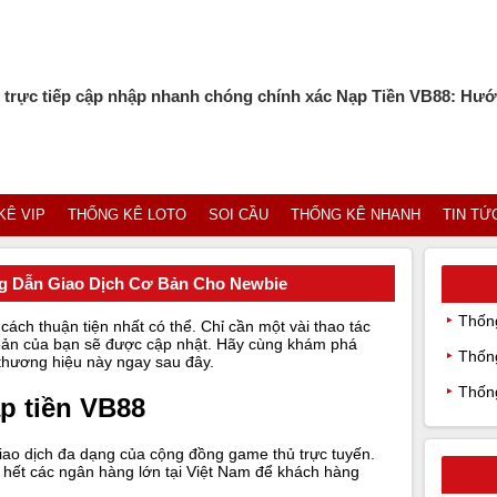
 trực tiếp cập nhập nhanh chóng chính xác Nạp Tiền VB88: H
KÊ VIP
THỐNG KÊ LOTO
SOI CẦU
THỐNG KÊ NHANH
TIN TỨ
g Dẫn Giao Dịch Cơ Bản Cho Newbie
Thống
ách thuận tiện nhất có thể. Chỉ cần một vài thao tác
khoản của bạn sẽ được cập nhật. Hãy cùng khám phá
Thống
 thương hiệu này ngay sau đây.
Thống
ạp tiền VB88
iao dịch đa dạng của cộng đồng game thủ trực tuyến.
ầu hết các ngân hàng lớn tại Việt Nam để khách hàng