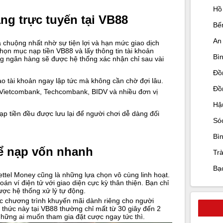
Hồ
ng trực tuyến tại VB88
Bế
An
 chuộng nhất nhờ sự tiện lợi và hạn mức giao dịch
họn mục nạp tiền VB88 và lấy thông tin tài khoản
Bì
g ngân hàng sẽ được hệ thống xác nhận chỉ sau vài
Đồ
o tài khoản ngay lập tức mà không cần chờ đợi lâu.
Đồ
i Vietcombank, Techcombank, BIDV và nhiều đơn vị
Hậ
ạp tiền đều được lưu lại để người chơi dễ dàng đối
Só
Bì
để nạp vốn nhanh
Trà
Bạ
ttel Money cũng là những lựa chọn vô cùng linh hoạt.
án ví điện tử với giao diện cực kỳ thân thiện. Bạn chỉ
ược hệ thống xử lý tự động.
c chương trình khuyến mãi dành riêng cho người
h thức này tại VB88 thường chỉ mất từ 30 giây đến 2
những ai muốn tham gia đặt cược ngay tức thì.