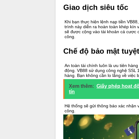
Giao dịch siêu tốc
Khi bạn thực hiện lệnh nạp tiền VB88,
trình này diễn ra hoàn toàn khép kín 
sẽ được cộng vào tài khoản cá cược 
công.
Chế độ bảo mật tuyệt
An toàn tài chính luôn là ưu tiên hàn
động. VB88 sử dụng công nghệ SSL 12
hàng. Bạn không cần lo lắng về việc b
Xem thêm:
Giấy phép hoạt đ
tín
Hệ thống sẽ gửi thông báo xác nhận v
công.