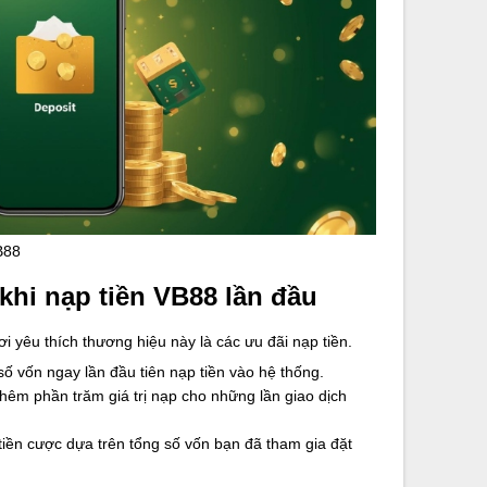
B88
hi nạp tiền VB88 lần đầu
i yêu thích thương hiệu này là các ưu đãi nạp tiền.
 vốn ngay lần đầu tiên nạp tiền vào hệ thống.
hêm phần trăm giá trị nạp cho những lần giao dịch
 tiền cược dựa trên tổng số vốn bạn đã tham gia đặt