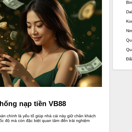
Bì
Da
Ko
Ni
Qu
Qu
Đắ
thống nạp tiền VB88
án chính là yếu tố giúp nhà cái này giữ chân khách
ốc độ mà còn đặc biệt quan tâm đến trải nghiệm