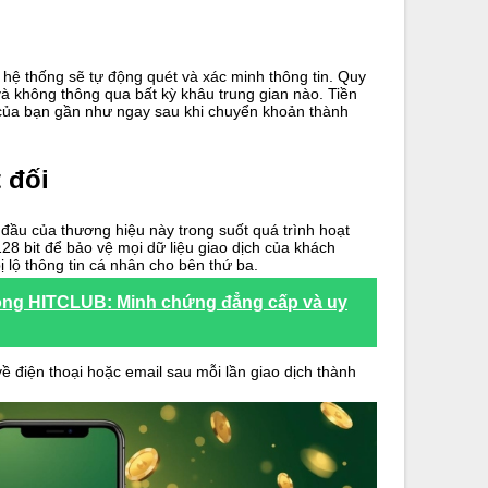
 hệ thống sẽ tự động quét và xác minh thông tin. Quy
và không thông qua bất kỳ khâu trung gian nào. Tiền
của bạn gần như ngay sau khi chuyển khoản thành
 đối
g đầu của thương hiệu này trong suốt quá trình hoạt
8 bit để bảo vệ mọi dữ liệu giao dịch của khách
ị lộ thông tin cá nhân cho bên thứ ba.
ộng HITCLUB: Minh chứng đẳng cấp và uy
ề điện thoại hoặc email sau mỗi lần giao dịch thành