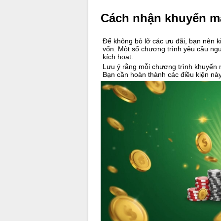
Cách nhận khuyến mã
Để không bỏ lỡ các ưu đãi, bạn nên k
vốn. Một số chương trình yêu cầu ng
kích hoạt.
Lưu ý rằng mỗi chương trình khuyến 
Bạn cần hoàn thành các điều kiện này