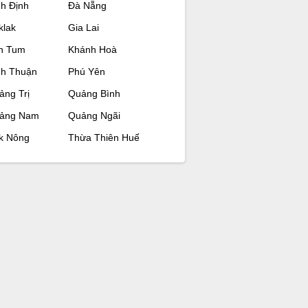
nh Định
Đà Nẵng
klak
Gia Lai
n Tum
Khánh Hoà
nh Thuận
Phú Yên
ảng Trị
Quảng Bình
ảng Nam
Quảng Ngãi
k Nông
Thừa Thiên Huế