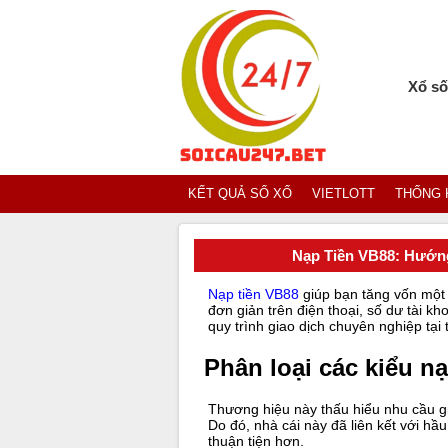
Xổ số
KẾT QUẢ SỔ XỐ
VIETLOTT
THỐNG 
Nạp Tiền VB88: Hướn
Nạp tiền VB88
giúp bạn tăng vốn một c
đơn giản trên điện thoại, số dư tài 
quy trình giao dịch chuyên nghiệp tại
Phân loại các kiểu n
Thương hiệu này thấu hiểu nhu cầu g
Do đó, nhà cái này đã liên kết với h
thuận tiện hơn.