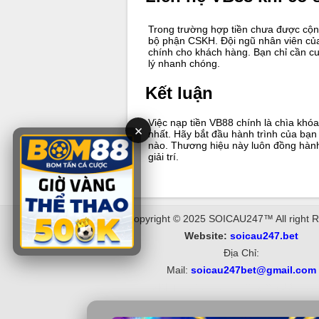
Trong trường hợp tiền chưa được cộng
bộ phận CSKH. Đội ngũ nhân viên c
chính cho khách hàng. Bạn chỉ cần cun
lý nhanh chóng.
Kết luận
Việc nạp tiền VB88 chính là chìa khó
×
nhất. Hãy bắt đầu hành trình của bạn
nào. Thương hiệu này luôn đồng hành
giải trí.
Copyright © 2025 SOICAU247™ All right 
Website:
soicau247.bet
Địa Chỉ:
Mail:
soicau247bet@gmail.com
3BET
motphimchill
https://hd88vn.c