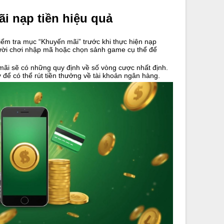
i nạp tiền hiệu quả
iểm tra mục “Khuyến mãi” trước khi thực hiện nạp
ười chơi nhập mã hoặc chọn sảnh game cụ thể để
mãi sẽ có những quy định về số vòng cược nhất định.
 để có thể rút tiền thưởng về tài khoản ngân hàng.