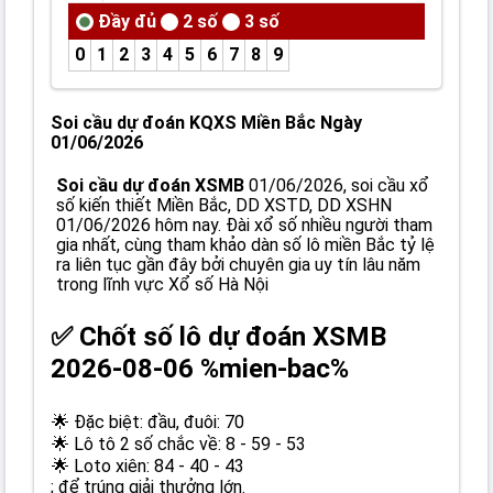
0
1
2
3
4
5
6
7
8
9
Soi cầu dự đoán KQXS Miền Bắc Ngày
01/06/2026
Soi cầu dự đoán XSMB
01/06/2026, soi cầu xổ
số kiến thiết Miền Bắc, DD XSTD, DD XSHN
01/06/2026 hôm nay. Đài xổ số nhiều người tham
gia nhất, cùng tham khảo dàn số lô miền Bắc tỷ lệ
ra liên tục gần đây bởi chuyên gia uy tín lâu năm
trong lĩnh vực Xổ số Hà Nội
✅ Chốt số lô dự đoán XSMB
2026-08-06 %mien-bac%
🌟 Đặc biệt: đầu, đuôi:
70
🌟 Lô tô 2 số chắc về:
8 - 59 - 53
🌟 Loto xiên:
84 - 40 - 43
;
để trúng giải thưởng lớn.