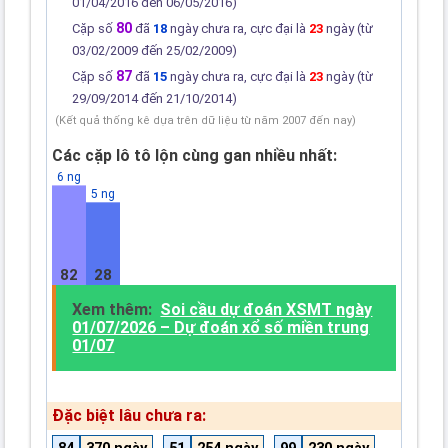
01/04/2016 đến 06/05/2016)
80
Cặp số
đã
18
ngày chưa ra, cực đại là
23
ngày (từ
03/02/2009 đến 25/02/2009)
87
Cặp số
đã
15
ngày chưa ra, cực đại là
23
ngày (từ
29/09/2014 đến 21/10/2014)
(Kết quả thống kê dựa trên dữ liệu từ năm 2007 đến nay)
Các cặp lô tô lộn cùng gan nhiều nhất:
6 ng
5 ng
82
28
Xem thêm:
Soi cầu dự đoán XSMT ngày
01/07/2026 – Dự đoán xổ số miền trung
01/07
Đặc biệt lâu chưa ra: