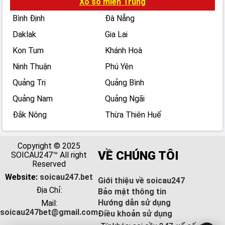
Xổ số miền Trung
Bình Định
Đà Nẵng
Daklak
Gia Lai
Kon Tum
Khánh Hoà
Ninh Thuận
Phú Yên
Quảng Trị
Quảng Bình
Quảng Nam
Quảng Ngãi
Đắk Nông
Thừa Thiên Huế
Copyright © 2025
VỀ CHÚNG TÔI
SOICAU247™ All right
Reserved
Website:
soicau247.bet
Giới thiệu về soicau247
Địa Chỉ:
Bảo mật thông tin
Hướng dẫn sử dụng
Mail:
soicau247bet@gmail.com
Điều khoản sử dụng