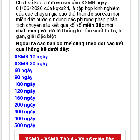
Chốt số kèo dự đoán
soi cầu XSMB
ngày
01/06/2026 của kqxs24, là tập hợp kinh nghiệm
của các chuyên gia cao thủ thần đề soi cầu mọi
miền đất nước sử dụng các phương pháp phân
tích chuyên sâu kết quả xổ số
miền Bắc
mới
nhất,
cùng với đó là
thống kê tần suất lô tô
,
lô
gan
,
giải đặc biệt
Ngoài ra các bạn có thể cùng theo dõi các kết
quả thống kê dưới đây:
XSMB 10 ngày
XSMB 30 ngày
60 ngày
90 ngày
100 ngày
120 ngày
160 ngày
200 ngày
300 ngày
400 ngày
500 ngày
XSMB
XSMB Thứ 4
Xổ số miền Bắc
»
»