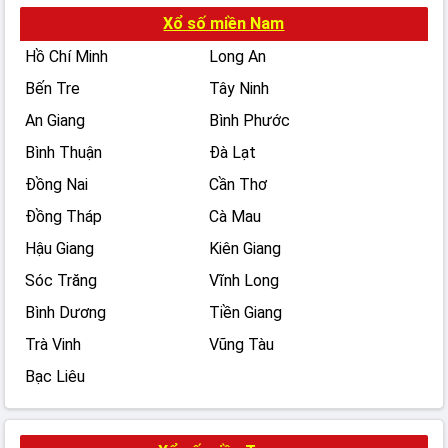
Xổ số miền Nam
Hồ Chí Minh
Long An
Bến Tre
Tây Ninh
An Giang
Bình Phước
Bình Thuận
Đà Lạt
Đồng Nai
Cần Thơ
Đồng Tháp
Cà Mau
Hậu Giang
Kiên Giang
Sóc Trăng
Vĩnh Long
Bình Dương
Tiền Giang
Trà Vinh
Vũng Tàu
Bạc Liêu