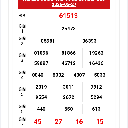
2026-05-27
61513
ĐB
Giải
25473
1
Giải
05981
36393
2
01096
81866
19263
Giải
3
59097
46712
16436
Giải
0840
8302
4807
5033
4
2819
3011
7912
Giải
5
9554
2672
5294
Giải
440
550
613
6
Giải
45
27
16
15
7