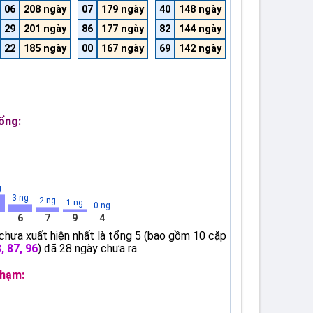
06
208 ngày
07
179 ngày
40
148 ngày
29
201 ngày
86
177 ngày
82
144 ngày
22
185 ngày
00
167 ngày
69
142 ngày
ổng:
g
3 ng
2 ng
1 ng
0 ng
6
7
9
4
chưa xuất hiện nhất là tổng 5 (bao gồm 10 cặp
8, 87, 96
) đã 28 ngày chưa ra.
chạm: