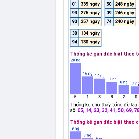
01
335 ngày
50
248 ngày
93
275 ngày
09
246 ngày
90
257 ngày
74
240 ngày
38
134 ngày
94
130 ngày
Thống kê gan đặc biệt theo t
28 ng
16 ng
14 ng
11 ng
8 ng
7 n
5
1
3
8
2
0
Thống kê cho thấy tổng đề lâu 
số:
05, 14, 23, 32, 41, 50, 69, 7
Thống kê gan đặc biệt theo 
9 ng
7 ng
6 ng