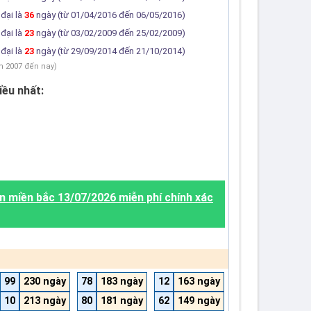
đại là
36
ngày (từ 01/04/2016 đến 06/05/2016)
đại là
23
ngày (từ 03/02/2009 đến 25/02/2009)
đại là
23
ngày (từ 29/09/2014 đến 21/10/2014)
m 2007 đến nay)
iều nhất:
n miền bắc 13/07/2026 miễn phí chính xác
99
230 ngày
78
183 ngày
12
163 ngày
10
213 ngày
80
181 ngày
62
149 ngày