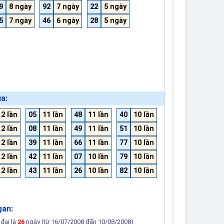
9
8 ngày
92
7 ngày
22
5 ngày
5
7 ngày
46
6 ngày
28
5 ngày
a:
12 lần
05
11 lần
48
11 lần
40
10 lần
12 lần
08
11 lần
49
11 lần
51
10 lần
12 lần
39
11 lần
66
11 lần
77
10 lần
12 lần
42
11 lần
07
10 lần
79
10 lần
12 lần
43
11 lần
26
10 lần
82
10 lần
gan:
đại là
26
ngày (từ 16/07/2008 đến 10/08/2008)