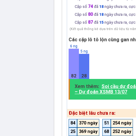
74
Cặp số
đã
18
ngày chưa ra, cực 
80
Cặp số
đã
18
ngày chưa ra, cực 
87
Cặp số
đã
15
ngày chưa ra, cực 
(Kết quả thống kê dựa trên dữ liệu từ nă
Các cặp lô tô lộn cùng gan nh
6 ng
5 ng
82
28
Xem thêm:
Soi cầu dự đoá
– Dự đoán XSMB 13/07
Đặc biệt lâu chưa ra:
84
370 ngày
51
254 ngày
25
369 ngày
68
252 ngày