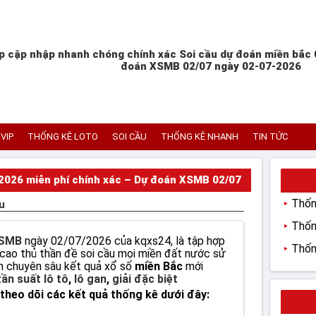
ếp cập nhập nhanh chóng chính xác Soi cầu dự đoán miền bắc 
đoán XSMB 02/07 ngày 02-07-2026
VIP
THỐNG KÊ LOTO
SOI CẦU
THỐNG KÊ NHANH
TIN TỨC
/2026 miễn phí chính xác – Dự đoán XSMB 02/07
Thốn
u
Thốn
XSMB
ngày 02/07/2026 của kqxs24, là tập hợp
Thốn
 cao thủ thần đề soi cầu mọi miền đất nước sử
h chuyên sâu kết quả xổ số
miền Bắc
mới
ần suất lô tô
,
lô gan
,
giải đặc biệt
theo dõi các kết quả thống kê dưới đây: