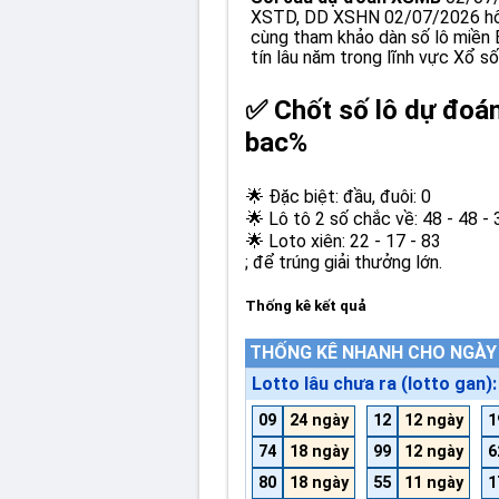
XSTD, DD XSHN 02/07/2026 hôm 
cùng tham khảo dàn số lô miền Bắ
tín lâu năm trong lĩnh vực Xổ s
✅ Chốt số lô dự đo
bac%
🌟 Đặc biệt: đầu, đuôi:
0
🌟 Lô tô 2 số chắc về:
48 - 48 - 
🌟 Loto xiên:
22 - 17 - 83
;
để trúng giải thưởng lớn.
Thống kê kết quả
THỐNG KÊ NHANH CHO NGÀY 
Lotto lâu chưa ra (lotto gan):
09
24 ngày
12
12 ngày
1
74
18 ngày
99
12 ngày
6
80
18 ngày
55
11 ngày
1