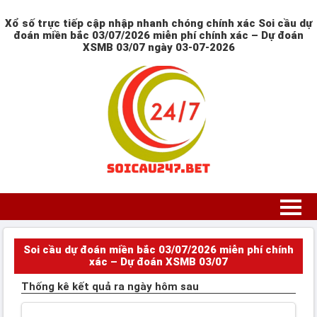
Xổ số trực tiếp cập nhập nhanh chóng chính xác Soi cầu dự
đoán miền bắc 03/07/2026 miễn phí chính xác – Dự đoán
XSMB 03/07 ngày 03-07-2026
Soi cầu dự đoán miền bắc 03/07/2026 miễn phí chính
xác – Dự đoán XSMB 03/07
Thống kê kết quả ra ngày hôm sau