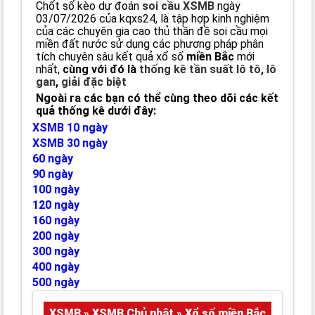
Chốt số kèo dự đoán
soi cầu XSMB
ngày
03/07/2026 của kqxs24, là tập hợp kinh nghiệm
của các chuyên gia cao thủ thần đề soi cầu mọi
miền đất nước sử dụng các phương pháp phân
tích chuyên sâu kết quả xổ số
miền Bắc
mới
nhất,
cùng với đó là
thống kê tần suất lô tô
,
lô
gan
,
giải đặc biệt
Ngoài ra các bạn có thể cùng theo dõi các kết
quả thống kê dưới đây:
XSMB 10 ngày
XSMB 30 ngày
60 ngày
90 ngày
100 ngày
120 ngày
160 ngày
200 ngày
300 ngày
400 ngày
500 ngày
XSMB
XSMB Chủ nhật
Xổ số miền Bắc
»
»