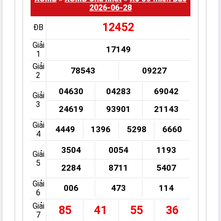
2026-06-28
12452
ĐB
Giải
17149
1
Giải
78543
09227
2
04630
04283
69042
Giải
3
24619
93901
21143
Giải
4449
1396
5298
6660
4
3504
0054
1193
Giải
5
2284
8711
5407
Giải
006
473
114
6
Giải
85
41
55
36
7