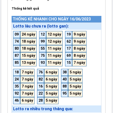
Thống kê kết quả
THỐNG KÊ NHANH CHO NGÀY 16/06/2023
Lotto lâu chưa ra (lotto gan):
09
24 ngày
12
12 ngày
19
9 ngày
74
18 ngày
99
12 ngày
62
9 ngày
80
18 ngày
55
11 ngày
17
8 ngày
87
15 ngày
75
11 ngày
69
8 ngày
85
13 ngày
93
11 ngày
15
7 ngày
18
7 ngày
76
6 ngày
38
5 ngày
24
7 ngày
82
6 ngày
40
5 ngày
35
7 ngày
16
5 ngày
88
5 ngày
92
7 ngày
22
5 ngày
95
5 ngày
46
6 ngày
28
5 ngày
Lotto ra nhiều trong tháng qua: