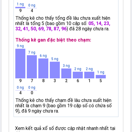
1 ng
0 ng
9
4
Thống kê cho thấy tổng đề lâu chưa xuất hiện
nhất là tổng 5 (bao gồm 10 cặp số:
05, 14, 23,
32, 41, 50, 69, 78, 87, 96
) đã 28 ngày chưa ra.
Thống kê gan đặc biệt theo chạm:
9 ng
7 ng
6 ng
5 ng
3 ng
2 ng
2 ng
1 ng
9
7
8
3
2
6
1
5
0 ng
0 ng
4
0
Thống kê cho thấy chạm đề lâu chưa xuất hiện
nhất là chạm 9 (bao gồm 19 cặp số có chứa số
9), đã 9 ngày chưa ra.
Xem kết quả xổ số được cập nhật nhanh nhất tại