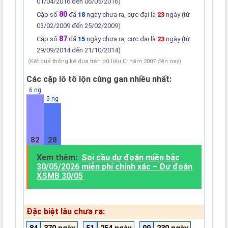
01/04/2016 đến 06/05/2016)
80
Cặp số
đã
18
ngày chưa ra, cực đại là
23
ngày (từ
03/02/2009 đến 25/02/2009)
87
Cặp số
đã
15
ngày chưa ra, cực đại là
23
ngày (từ
29/09/2014 đến 21/10/2014)
(Kết quả thống kê dựa trên dữ liệu từ năm 2007 đến nay)
Các cặp lô tô lộn cùng gan nhiều nhất:
6 ng
5 ng
82
28
Xem thêm:
Soi cầu dự đoán miền bắc
30/05/2026 miễn phí chính xác – Dự đoán
XSMB 30/05
Đặc biệt lâu chưa ra: