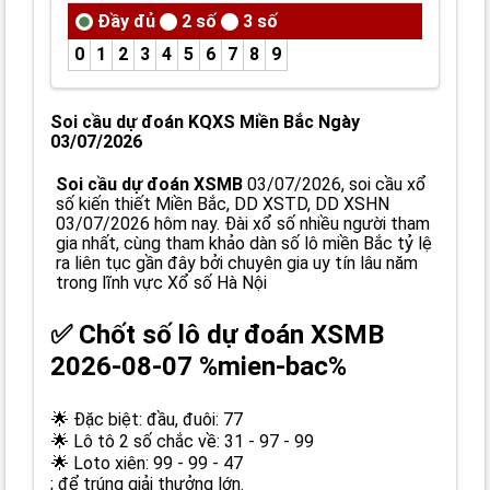
0
1
2
3
4
5
6
7
8
9
Soi cầu dự đoán KQXS Miền Bắc Ngày
03/07/2026
Soi cầu dự đoán XSMB
03/07/2026, soi cầu xổ
số kiến thiết Miền Bắc, DD XSTD, DD XSHN
03/07/2026 hôm nay. Đài xổ số nhiều người tham
gia nhất, cùng tham khảo dàn số lô miền Bắc tỷ lệ
ra liên tục gần đây bởi chuyên gia uy tín lâu năm
trong lĩnh vực Xổ số Hà Nội
✅ Chốt số lô dự đoán XSMB
2026-08-07 %mien-bac%
🌟 Đặc biệt: đầu, đuôi:
77
🌟 Lô tô 2 số chắc về:
31 - 97 - 99
🌟 Loto xiên:
99 - 99 - 47
;
để trúng giải thưởng lớn.