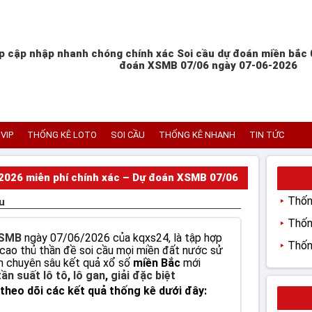
ếp cập nhập nhanh chóng chính xác Soi cầu dự đoán miền bắc 
đoán XSMB 07/06 ngày 07-06-2026
VIP
THỐNG KÊ LOTO
SOI CẦU
THỐNG KÊ NHANH
TIN TỨC
/2026 miễn phí chính xác – Dự đoán XSMB 07/06
Thốn
u
Thốn
XSMB
ngày 07/06/2026 của kqxs24, là tập hợp
Thốn
 cao thủ thần đề soi cầu mọi miền đất nước sử
h chuyên sâu kết quả xổ số
miền Bắc
mới
ần suất lô tô
,
lô gan
,
giải đặc biệt
theo dõi các kết quả thống kê dưới đây: