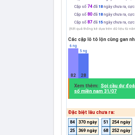
74
Cặp số
đã
18
ngày chưa ra, cực 
80
Cặp số
đã
18
ngày chưa ra, cực 
87
Cặp số
đã
15
ngày chưa ra, cực 
(Kết quả thống kê dựa trên dữ liệu từ nă
Các cặp lô tô lộn cùng gan nh
6 ng
5 ng
82
28
Xem thêm:
Soi cầu dự đo
số miền nam 31/07
Đặc biệt lâu chưa ra:
84
370 ngày
51
254 ngày
25
369 ngày
68
252 ngày