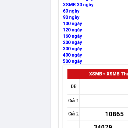
XSMB 30 ngày
60 ngày
90 ngày
100 ngày
120 ngày
160 ngày
200 ngày
300 ngày
400 ngày
500 ngày
XSMB
XSMB Thứ
»
ĐB
Giải 1
10865
Giải 2
34079