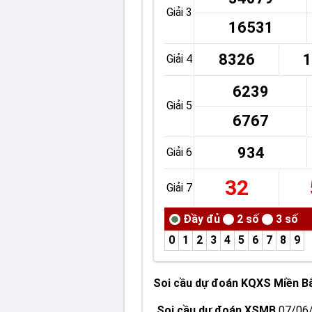
Giải 3
16531
8326
1
Giải 4
6239
Giải 5
6767
934
Giải 6
32
Giải 7
0
1
2
3
4
5
6
7
8
9
Soi cầu dự đoán KQXS Miền B
Soi cầu dự đoán XSMB
07/06/2