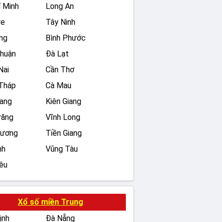
í Minh
Long An
re
Tây Ninh
ang
Bình Phước
Thuận
Đà Lạt
Nai
Cần Thơ
Tháp
Cà Mau
iang
Kiên Giang
răng
Vĩnh Long
Dương
Tiền Giang
nh
Vũng Tàu
iêu
Xổ số miền Trung
ịnh
Đà Nẵng