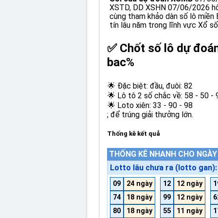
XSTD, DD XSHN 07/06/2026 hôm 
cùng tham khảo dàn số lô miền Bắ
tín lâu năm trong lĩnh vực Xổ s
✅ Chốt số lô dự đo
bac%
🌟 Đặc biệt: đầu, đuôi:
82
🌟 Lô tô 2 số chắc về:
58 - 50 - 
🌟 Loto xiên:
33 - 90 - 98
;
để trúng giải thưởng lớn.
Thống kê kết quả
THỐNG KÊ NHANH CHO NGÀY 
Lotto lâu chưa ra (lotto gan):
09
24 ngày
12
12 ngày
1
74
18 ngày
99
12 ngày
6
80
18 ngày
55
11 ngày
1