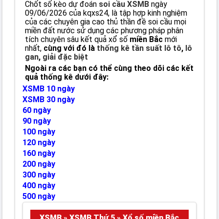
Chốt số kèo dự đoán
soi cầu XSMB
ngày
09/06/2026 của kqxs24, là tập hợp kinh nghiệm
của các chuyên gia cao thủ thần đề soi cầu mọi
miền đất nước sử dụng các phương pháp phân
tích chuyên sâu kết quả xổ số
miền Bắc
mới
nhất,
cùng với đó là
thống kê tần suất lô tô
,
lô
gan
,
giải đặc biệt
Ngoài ra các bạn có thể cùng theo dõi các kết
quả thống kê dưới đây:
XSMB 10 ngày
XSMB 30 ngày
60 ngày
90 ngày
100 ngày
120 ngày
160 ngày
200 ngày
300 ngày
400 ngày
500 ngày
XSMB
XSMB Thứ 5
Xổ số miền Bắc
»
»