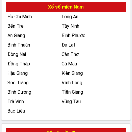
Xổ số miền Nam
Hồ Chí Minh
Long An
Bến Tre
Tây Ninh
An Giang
Bình Phước
Bình Thuận
Đà Lạt
Đồng Nai
Cần Thơ
Đồng Tháp
Cà Mau
Hậu Giang
Kiên Giang
Sóc Trăng
Vĩnh Long
Bình Dương
Tiền Giang
Trà Vinh
Vũng Tàu
Bạc Liêu