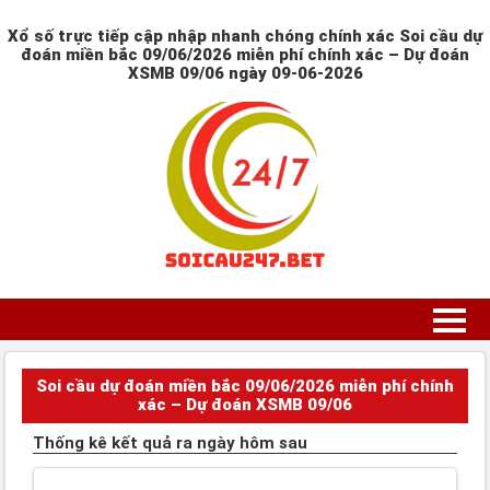
Xổ số trực tiếp cập nhập nhanh chóng chính xác Soi cầu dự
đoán miền bắc 09/06/2026 miễn phí chính xác – Dự đoán
XSMB 09/06 ngày 09-06-2026
Soi cầu dự đoán miền bắc 09/06/2026 miễn phí chính
xác – Dự đoán XSMB 09/06
Thống kê kết quả ra ngày hôm sau