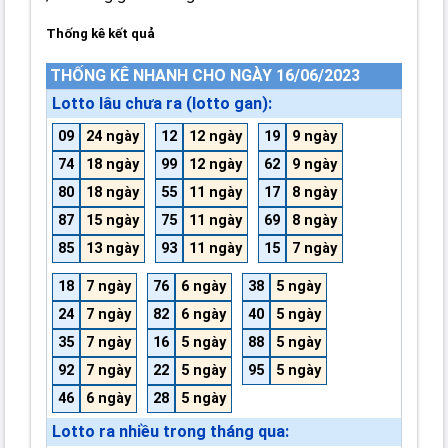
Thống kê kết quả
THỐNG KÊ NHANH CHO NGÀY 16/06/2023
Lotto lâu chưa ra (lotto gan):
09
24 ngày
12
12 ngày
19
9 ngày
74
18 ngày
99
12 ngày
62
9 ngày
80
18 ngày
55
11 ngày
17
8 ngày
87
15 ngày
75
11 ngày
69
8 ngày
85
13 ngày
93
11 ngày
15
7 ngày
18
7 ngày
76
6 ngày
38
5 ngày
24
7 ngày
82
6 ngày
40
5 ngày
35
7 ngày
16
5 ngày
88
5 ngày
92
7 ngày
22
5 ngày
95
5 ngày
46
6 ngày
28
5 ngày
Lotto ra nhiều trong tháng qua: