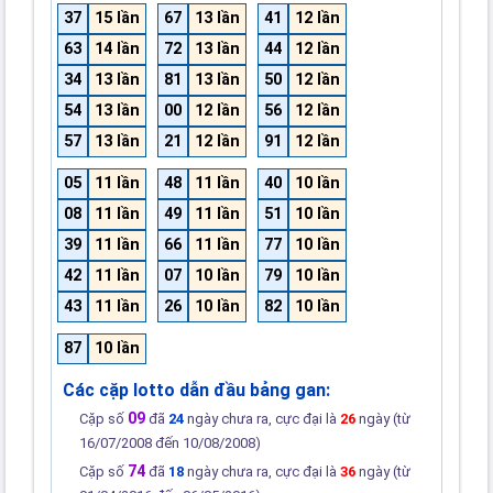
37
15 lần
67
13 lần
41
12 lần
63
14 lần
72
13 lần
44
12 lần
34
13 lần
81
13 lần
50
12 lần
54
13 lần
00
12 lần
56
12 lần
57
13 lần
21
12 lần
91
12 lần
05
11 lần
48
11 lần
40
10 lần
08
11 lần
49
11 lần
51
10 lần
39
11 lần
66
11 lần
77
10 lần
42
11 lần
07
10 lần
79
10 lần
43
11 lần
26
10 lần
82
10 lần
87
10 lần
Các cặp lotto dẫn đầu bảng gan:
09
Cặp số
đã
24
ngày chưa ra, cực đại là
26
ngày (từ
16/07/2008 đến 10/08/2008)
74
Cặp số
đã
18
ngày chưa ra, cực đại là
36
ngày (từ