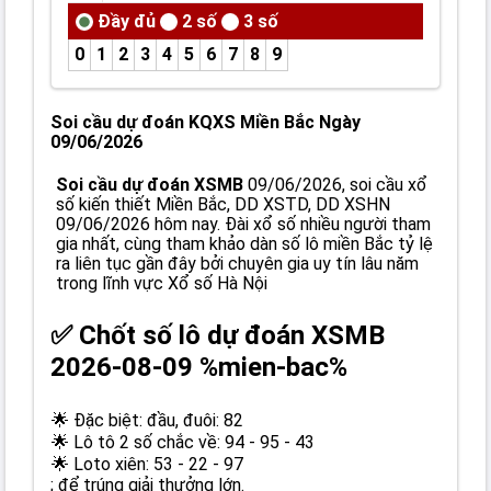
0
1
2
3
4
5
6
7
8
9
Soi cầu dự đoán KQXS Miền Bắc Ngày
09/06/2026
Soi cầu dự đoán XSMB
09/06/2026, soi cầu xổ
số kiến thiết Miền Bắc, DD XSTD, DD XSHN
09/06/2026 hôm nay. Đài xổ số nhiều người tham
gia nhất, cùng tham khảo dàn số lô miền Bắc tỷ lệ
ra liên tục gần đây bởi chuyên gia uy tín lâu năm
trong lĩnh vực Xổ số Hà Nội
✅ Chốt số lô dự đoán XSMB
2026-08-09 %mien-bac%
🌟 Đặc biệt: đầu, đuôi:
82
🌟 Lô tô 2 số chắc về:
94 - 95 - 43
🌟 Loto xiên:
53 - 22 - 97
;
để trúng giải thưởng lớn.