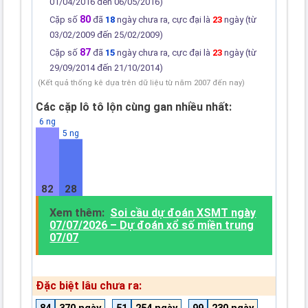
01/04/2016 đến 06/05/2016)
80
Cặp số
đã
18
ngày chưa ra, cực đại là
23
ngày (từ
03/02/2009 đến 25/02/2009)
87
Cặp số
đã
15
ngày chưa ra, cực đại là
23
ngày (từ
29/09/2014 đến 21/10/2014)
(Kết quả thống kê dựa trên dữ liệu từ năm 2007 đến nay)
Các cặp lô tô lộn cùng gan nhiều nhất:
6 ng
5 ng
82
28
Xem thêm:
Soi cầu dự đoán XSMT ngày
07/07/2026 – Dự đoán xổ số miền trung
07/07
Đặc biệt lâu chưa ra: