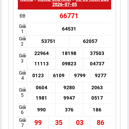
2026-07-05
66771
ĐB
Giải
64531
1
Giải
53751
62057
2
22964
18198
37503
Giải
3
11113
09823
04737
Giải
0123
6109
9799
9277
4
0604
9280
2063
Giải
5
1981
9947
0517
Giải
990
376
186
6
Giải
99
35
03
86
7