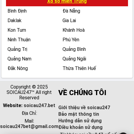
Xổ số miền Trung
Bình Định
Đà Nẵng
Daklak
Gia Lai
Kon Tum
Khánh Hoà
Ninh Thuận
Phú Yên
Quảng Trị
Quảng Bình
Quảng Nam
Quảng Ngãi
Đắk Nông
Thừa Thiên Huế
Copyright © 2025
VỀ CHÚNG TÔI
SOICAU247™ All right
Reserved
Website:
soicau247.bet
Giới thiệu về soicau247
Địa Chỉ:
Bảo mật thông tin
Hướng dẫn sử dụng
Mail:
soicau247bet@gmail.com
Điều khoản sử dụng