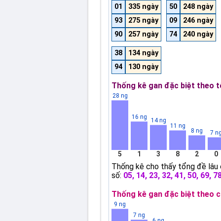
01
335 ngày
50
248 ngày
93
275 ngày
09
246 ngày
90
257 ngày
74
240 ngày
38
134 ngày
94
130 ngày
Thống kê gan đặc biệt theo t
28 ng
16 ng
14 ng
11 ng
8 ng
7 n
5
1
3
8
2
0
Thống kê cho thấy tổng đề lâu 
số:
05, 14, 23, 32, 41, 50, 69, 7
Thống kê gan đặc biệt theo 
9 ng
7 ng
6 ng