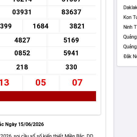
Dakla
03931
83637
Kon T
399
1684
3821
Ninh 
Quảng 
4827
5169
Quảng
0852
5941
Đắk N
218
330
13
05
07
ắc Ngày 15/06/2026
026, soi cầu xổ số kiến thiết Miền Bắc, DD