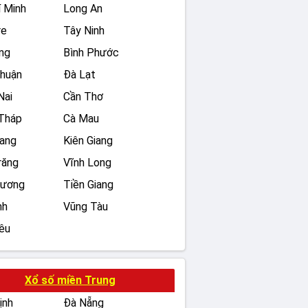
í Minh
Long An
re
Tây Ninh
ang
Bình Phước
Thuận
Đà Lạt
Nai
Cần Thơ
Tháp
Cà Mau
iang
Kiên Giang
răng
Vĩnh Long
Dương
Tiền Giang
nh
Vũng Tàu
iêu
Xổ số miền Trung
ịnh
Đà Nẵng