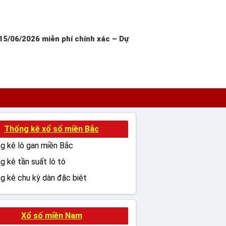
15/06/2026 miễn phí chính xác – Dự
Thống kê xổ số miền Bắc
g kê lô gan miền Bắc
g kê tần suất lô tô
g kê chu kỳ dàn đặc biệt
Xổ số miền Nam