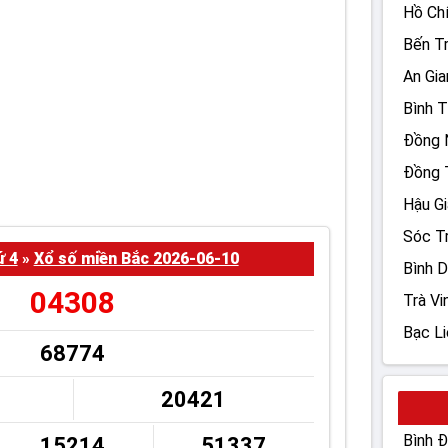
Hồ Ch
Bến T
An Gi
Bình 
Đồng 
Đồng 
Hậu G
Sóc T
 4
Xổ số miền Bắc 2026-06-10
»
Bình 
04308
Trà Vi
Bạc L
68774
20421
Bình Đ
15214
51337