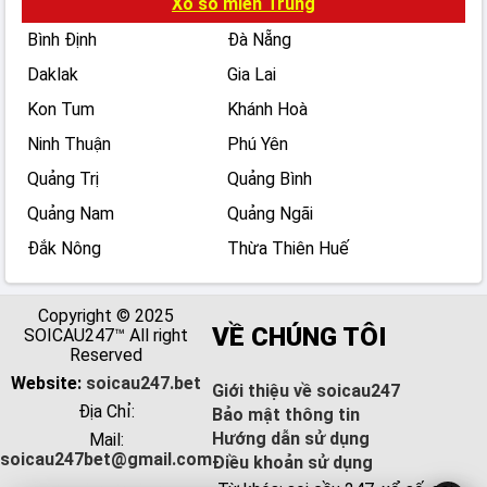
Xổ số miền Trung
Bình Định
Đà Nẵng
Daklak
Gia Lai
Kon Tum
Khánh Hoà
Ninh Thuận
Phú Yên
Quảng Trị
Quảng Bình
Quảng Nam
Quảng Ngãi
Đắk Nông
Thừa Thiên Huế
Copyright © 2025
VỀ CHÚNG TÔI
SOICAU247™ All right
Reserved
Website:
soicau247.bet
Giới thiệu về soicau247
Địa Chỉ:
Bảo mật thông tin
Hướng dẫn sử dụng
Mail:
soicau247bet@gmail.com
Điều khoản sử dụng