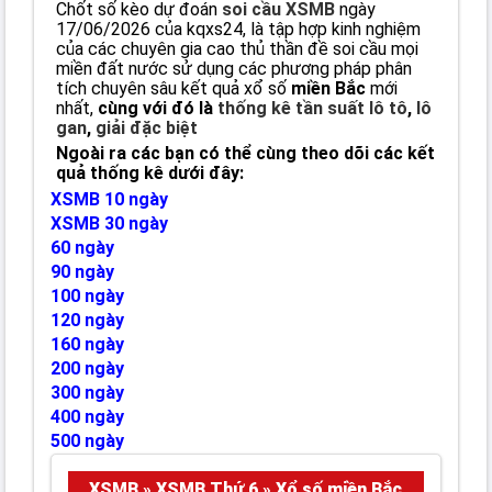
Chốt số kèo dự đoán
soi cầu XSMB
ngày
17/06/2026 của kqxs24, là tập hợp kinh nghiệm
của các chuyên gia cao thủ thần đề soi cầu mọi
miền đất nước sử dụng các phương pháp phân
tích chuyên sâu kết quả xổ số
miền Bắc
mới
nhất,
cùng với đó là
thống kê tần suất lô tô
,
lô
gan
,
giải đặc biệt
Ngoài ra các bạn có thể cùng theo dõi các kết
quả thống kê dưới đây:
XSMB 10 ngày
XSMB 30 ngày
60 ngày
90 ngày
100 ngày
120 ngày
160 ngày
200 ngày
300 ngày
400 ngày
500 ngày
XSMB
XSMB Thứ 6
Xổ số miền Bắc
»
»