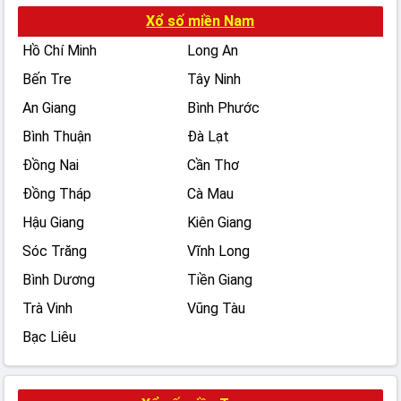
Xổ số miền Nam
Hồ Chí Minh
Long An
Bến Tre
Tây Ninh
An Giang
Bình Phước
Bình Thuận
Đà Lạt
Đồng Nai
Cần Thơ
Đồng Tháp
Cà Mau
Hậu Giang
Kiên Giang
Sóc Trăng
Vĩnh Long
Bình Dương
Tiền Giang
Trà Vinh
Vũng Tàu
Bạc Liêu