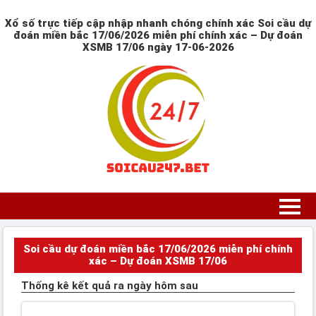
Xổ số trực tiếp cập nhập nhanh chóng chính xác Soi cầu dự
đoán miền bắc 17/06/2026 miễn phí chính xác – Dự đoán
XSMB 17/06 ngày 17-06-2026
Soi cầu dự đoán miền bắc 17/06/2026 miễn phí chính
xác – Dự đoán XSMB 17/06
Thống kê kết quả ra ngày hôm sau