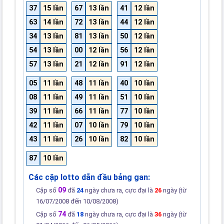
37
15 lần
67
13 lần
41
12 lần
63
14 lần
72
13 lần
44
12 lần
34
13 lần
81
13 lần
50
12 lần
54
13 lần
00
12 lần
56
12 lần
57
13 lần
21
12 lần
91
12 lần
05
11 lần
48
11 lần
40
10 lần
08
11 lần
49
11 lần
51
10 lần
39
11 lần
66
11 lần
77
10 lần
42
11 lần
07
10 lần
79
10 lần
43
11 lần
26
10 lần
82
10 lần
87
10 lần
Các cặp lotto dẫn đầu bảng gan:
09
Cặp số
đã
24
ngày chưa ra, cực đại là
26
ngày (từ
16/07/2008 đến 10/08/2008)
74
Cặp số
đã
18
ngày chưa ra, cực đại là
36
ngày (từ