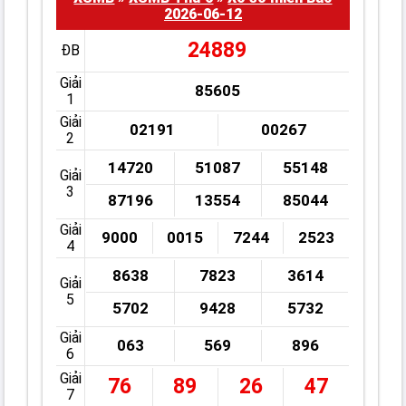
2026-06-12
24889
ĐB
Giải
85605
1
Giải
02191
00267
2
14720
51087
55148
Giải
3
87196
13554
85044
Giải
9000
0015
7244
2523
4
8638
7823
3614
Giải
5
5702
9428
5732
Giải
063
569
896
6
Giải
76
89
26
47
7