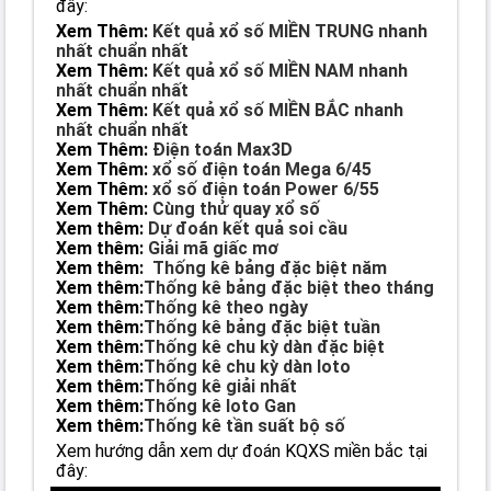
đây:
Xem Thêm:
Kết quả xổ số MIỀN TRUNG nhanh
nhất chuẩn nhất
Xem Thêm:
Kết quả xổ số MIỀN NAM nhanh
nhất chuẩn nhất
Xem Thêm:
Kết quả xổ số MIỀN BẮC nhanh
nhất chuẩn nhất
Xem Thêm:
Điện toán Max3D
Xem Thêm:
xổ số điện toán Mega 6/45
Xem Thêm:
xổ số điện toán Power 6/55
Xem Thêm:
Cùng thử quay xổ số
Xem thêm:
Dự đoán kết quả soi cầu
Xem thêm:
Giải mã giấc mơ
Xem thêm:
Thống kê bảng đặc biệt năm
Xem thêm:
Thống kê bảng đặc biệt theo tháng
Xem thêm:
Thống kê theo ngày
Xem thêm:
Thống kê bảng đặc biệt tuần
Xem thêm:
Thống kê chu kỳ dàn đặc biệt
Xem thêm:
Thống kê chu kỳ dàn loto
Xem thêm:
Thống kê giải nhất
Xem thêm:
Thống kê loto Gan
Xem thêm:
Thống kê tần suất bộ số
Xem hướng dẫn xem dự đoán KQXS miền bắc tại
đây: