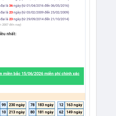
đại là
36
ngày (từ 01/04/2016 đến 06/05/2016)
đại là
23
ngày (từ 03/02/2009 đến 25/02/2009)
đại là
23
ngày (từ 29/09/2014 đến 21/10/2014)
m 2007 đến nay)
iều nhất:
n miền bắc 15/06/2026 miễn phí chính xác
99
230 ngày
78
183 ngày
12
163 ngày
10
213 ngày
80
181 ngày
62
149 ngày