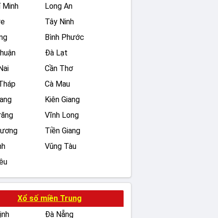
í Minh
Long An
re
Tây Ninh
ang
Bình Phước
Thuận
Đà Lạt
Nai
Cần Thơ
Tháp
Cà Mau
iang
Kiên Giang
răng
Vĩnh Long
Dương
Tiền Giang
nh
Vũng Tàu
iêu
Xổ số miền Trung
ịnh
Đà Nẵng