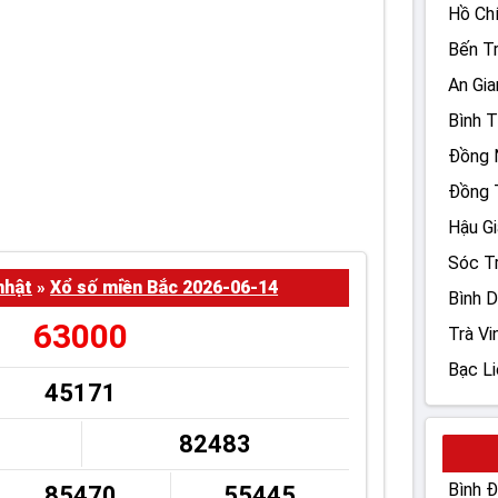
Hồ Ch
Bến T
An Gi
Bình 
Đồng 
Đồng 
Hậu G
Sóc T
nhật
Xổ số miền Bắc 2026-06-14
»
Bình 
63000
Trà Vi
Bạc L
45171
82483
Bình Đ
85470
55445