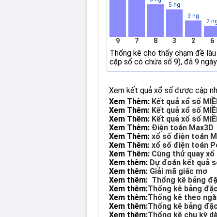
5 ng
3 ng
2 n
9
7
8
3
2
6
Thống kê cho thấy chạm đề lâu 
cặp số có chứa số 9), đã 9 ngày
Xem kết quả xổ số được cập nhậ
Xem Thêm:
Kết quả xổ số MI
Xem Thêm:
Kết quả xổ số MI
Xem Thêm:
Kết quả xổ số MI
Xem Thêm:
Điện toán Max3D
Xem Thêm:
xổ số điện toán 
Xem Thêm:
xổ số điện toán 
Xem Thêm:
Cùng thử quay xổ
Xem thêm:
Dự đoán kết quả s
Xem thêm:
Giải mã giấc mơ
Xem thêm:
Thống kê bảng đặ
Xem thêm:
Thống kê bảng đặc
Xem thêm:
Thống kê theo ngà
Xem thêm:
Thống kê bảng đặc
Xem thêm:
Thống kê chu kỳ dà