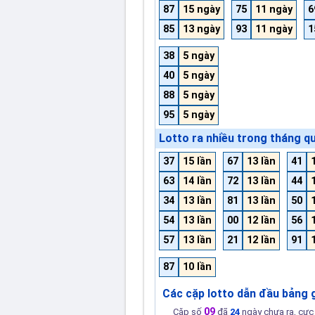
87
15 ngày
75
11 ngày
6
85
13 ngày
93
11 ngày
1
38
5 ngày
40
5 ngày
88
5 ngày
95
5 ngày
Lotto ra nhiều trong tháng qu
37
15 lần
67
13 lần
41
63
14 lần
72
13 lần
44
34
13 lần
81
13 lần
50
54
13 lần
00
12 lần
56
57
13 lần
21
12 lần
91
87
10 lần
Các cặp lotto dẫn đầu bảng 
09
Cặp số
đã
24
ngày chưa ra, cực 