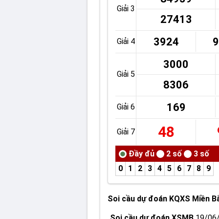
Giải 3
27413
3924
9
Giải 4
3000
Giải 5
8306
169
Giải 6
48
Giải 7
0
1
2
3
4
5
6
7
8
9
Soi cầu dự đoán KQXS Miền B
Soi cầu dự đoán XSMB
19/06/2