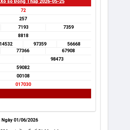
Xổ số Đồng Tháp 2026-05-25
»
72
257
7193
7359
8818
14532
97359
56668
77366
67908
98473
59082
00108
017030
 Ngày 01/06/2026