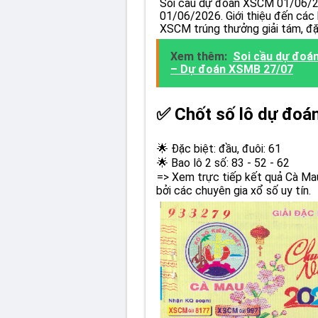
Soi cầu dự đoán XSCM 01/06/20
01/06/2026. Giới thiệu đến các
XSCM
trúng thưởng giải tám, đặ
Xem thêm:
Soi cầu dự đoán
– Dự đoán XSMB 27/07
✅ Chốt số lô dự đo
🌟 Đặc biệt: đầu, đuôi:
61
🌟 Bao lô 2 số:
83 - 52 - 62
=> Xem trực tiếp kết quả Cà Ma
bởi các chuyên gia xổ số uy tín.