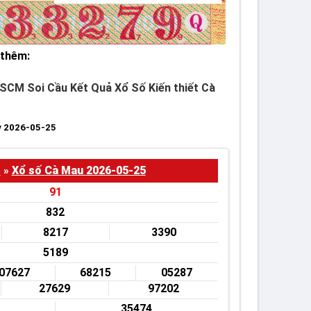
thêm:
XSMN Thứ 2
SCM Soi Cầu Kết Quả Xổ Số Kiến thiết Cà
y 2026-05-25
M
Xổ số Cà Mau 2026-05-25
»
91
832
8217
3390
5189
07627
68215
05287
27629
97202
35474