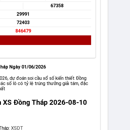
67358
29991
72403
846479
háp Ngày 01/06/2026
26, dự đoán soi cầu xổ số kiến thiết Đồng
c số lô có tỷ lệ trúng thưởng giải tám, đặc
hất
n XS Đồng Tháp 2026-08-10
 Tháp:
XSDT