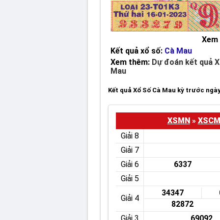
Xem 
Kết quả xổ số:
Cà Mau
Xem thêm:
Dự đoán kết quả X
Mau
Kết quả Xổ Số Cà Mau kỳ trước ngà
XSMN
XSC
»
Giải 8
Giải 7
Giải 6
6337
Giải 5
34347
Giải 4
82872
Giải 3
69092