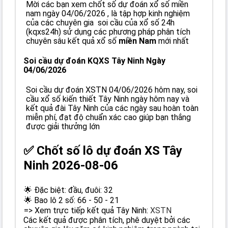
Mời các bạn xem chốt số dự đoán xổ số miền
nam ngày 04/06/2026 , là tập hợp kinh nghiệm
của các chuyên gia soi cầu của xổ số 24h
(kqxs24h) sử dụng các phương pháp phân tích
chuyên sâu kết quả xổ số
miền Nam
mới nhất
Soi cầu dự đoán KQXS Tây Ninh Ngày
04/06/2026
Soi cầu dự đoán XSTN 04/06/2026 hôm nay, soi
cầu xổ số kiến thiết Tây Ninh ngày hôm nay và
kết quả đài Tây Ninh của các ngày sau hoàn toàn
miễn phí, đạt độ chuẩn xác cao giúp bạn thắng
được giải thưởng lớn
✅ Chốt số lô dự đoán XS Tây
Ninh 2026-08-06
🌟 Đặc biệt: đầu, đuôi:
32
🌟 Bao lô 2 số:
66 - 50 - 21
=> Xem trực tiếp kết quả Tây Ninh:
XSTN
Các kết quả được phân tích, phê duyệt bởi các