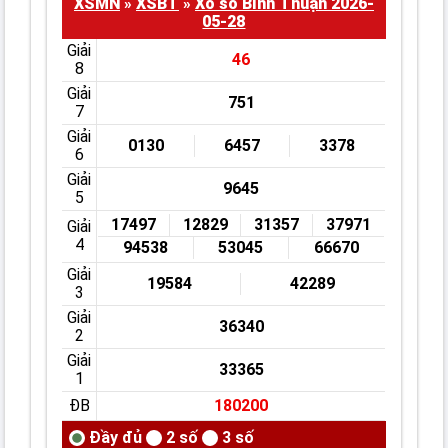
XSMN
XSBT
Xổ số Bình Thuận 2026-
»
»
05-28
Giải
46
8
Giải
751
7
Giải
0130
6457
3378
6
Giải
9645
5
17497
12829
31357
37971
Giải
4
94538
53045
66670
Giải
19584
42289
3
Giải
36340
2
Giải
33365
1
ĐB
180200