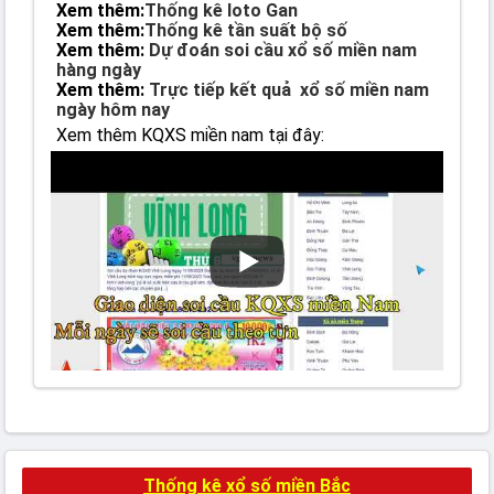
Xem thêm:
Thống kê loto Gan
Xem thêm:
Thống kê tần suất bộ số
Xem thêm:
Dự đoán soi cầu xổ số miền nam
hàng ngày
Xem thêm:
Trực tiếp kết quả xổ số miền nam
ngày hôm nay
Xem thêm KQXS miền nam tại đây:
Thống kê xổ số miền Bắc