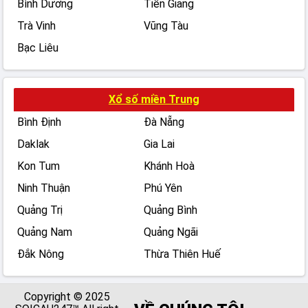
Bình Dương
Tiền Giang
Trà Vinh
Vũng Tàu
Bạc Liêu
Xổ số miền Trung
Bình Định
Đà Nẵng
Daklak
Gia Lai
Kon Tum
Khánh Hoà
Ninh Thuận
Phú Yên
Quảng Trị
Quảng Bình
Quảng Nam
Quảng Ngãi
Đắk Nông
Thừa Thiên Huế
Copyright © 2025