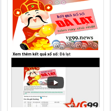
Xem thêm kết quả xổ số:
Đà lạt