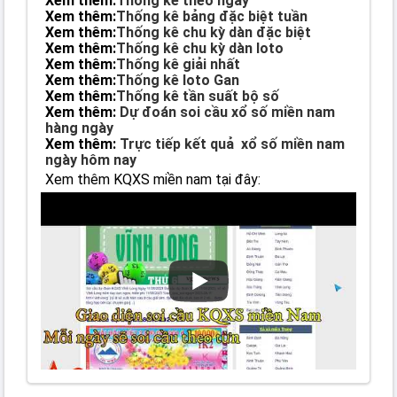
Xem thêm:
Thống kê theo ngày
Xem thêm:
Thống kê bảng đặc biệt tuần
Xem thêm:
Thống kê chu kỳ dàn đặc biệt
Xem thêm:
Thống kê chu kỳ dàn loto
Xem thêm:
Thống kê giải nhất
Xem thêm:
Thống kê loto Gan
Xem thêm:
Thống kê tần suất bộ số
Xem thêm:
Dự đoán soi cầu xổ số miền nam
hàng ngày
Xem thêm:
Trực tiếp kết quả xổ số miền nam
ngày hôm nay
Xem thêm KQXS miền nam tại đây: