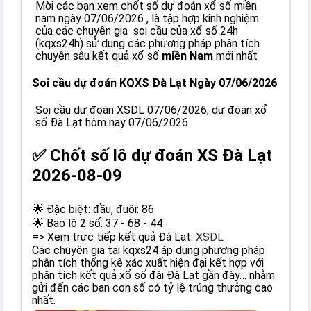
Mời các bạn xem chốt số dự đoán xổ số miền
nam ngày 07/06/2026 , là tập hợp kinh nghiệm
của các chuyên gia soi cầu của xổ số 24h
(kqxs24h) sử dụng các phương pháp phân tích
chuyên sâu kết quả xổ số
miền Nam
mới nhất
Soi cầu dự đoán KQXS Đà Lạt Ngày 07/06/2026
Soi cầu dự đoán XSDL 07/06/2026, dự đoán xổ
số Đà Lạt hôm nay 07/06/2026
✅ Chốt số lô dự đoán XS Đà Lạt
2026-08-09
🌟 Đặc biệt: đầu, đuôi:
86
🌟 Bao lô 2 số:
37 - 68 - 44
=> Xem trực tiếp kết quả Đà Lạt:
XSDL
Các chuyên gia tại kqxs24 áp dụng phương pháp
phân tích thống kê xác xuất hiện đại kết hợp với
phân tích kết quả xổ số đài Đà Lạt gần đây… nhằm
gửi đến các bạn con số có tỷ lệ trúng thưởng cao
nhất.