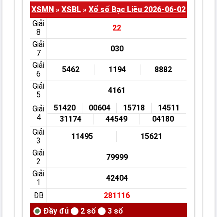
XSMN
XSBL
Xổ số Bạc Liêu 2026-06-02
»
»
Giải
22
8
Giải
030
7
Giải
5462
1194
8882
6
Giải
4161
5
51420
00604
15718
14511
Giải
4
31174
44549
04180
Giải
11495
15621
3
Giải
79999
2
Giải
42404
1
ĐB
281116