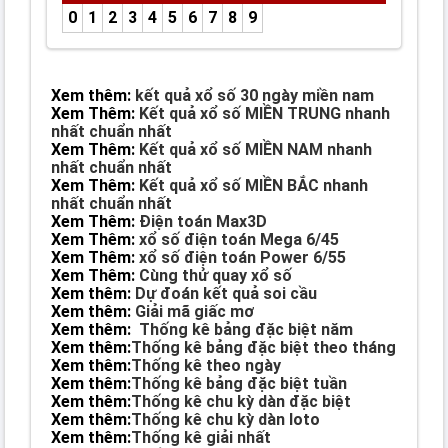
0
1
2
3
4
5
6
7
8
9
Xem thêm:
kết quả xổ số 30 ngày miền nam
Xem Thêm:
Kết quả xổ số MIỀN TRUNG nhanh
nhất chuẩn nhất
Xem Thêm:
Kết quả xổ số MIỀN NAM nhanh
nhất chuẩn nhất
Xem Thêm:
Kết quả xổ số MIỀN BẮC nhanh
nhất chuẩn nhất
Xem Thêm:
Điện toán Max3D
Xem Thêm:
xổ số điện toán Mega 6/45
Xem Thêm:
xổ số điện toán Power 6/55
Xem Thêm:
Cùng thử quay xổ số
Xem thêm:
Dự đoán kết quả soi cầu
Xem thêm:
Giải mã giấc mơ
Xem thêm:
Thống kê bảng đặc biệt năm
Xem thêm:
Thống kê bảng đặc biệt theo tháng
Xem thêm:
Thống kê theo ngày
Xem thêm:
Thống kê bảng đặc biệt tuần
Xem thêm:
Thống kê chu kỳ dàn đặc biệt
Xem thêm:
Thống kê chu kỳ dàn loto
Xem thêm:
Thống kê giải nhất