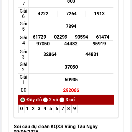
803
7
Giải
4222
7264
1913
6
Giải
7894
5
61729
02299
93594
61474
Giải
4
97050
44482
95919
Giải
32864
44831
3
Giải
37050
2
Giải
60935
1
ĐB
292066
0
1
2
3
4
5
6
7
8
9
Soi cầu dự đoán KQXS Vũng Tàu Ngày
09/06/2026