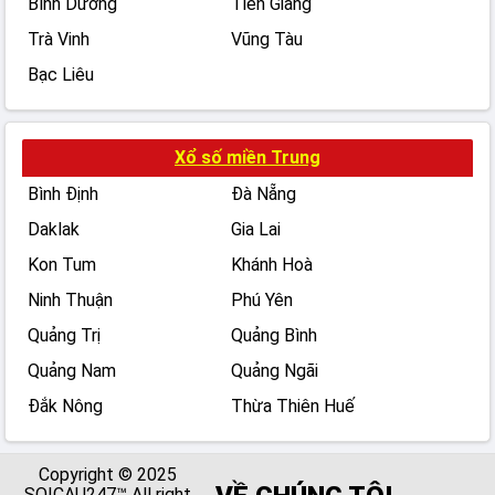
Bình Dương
Tiền Giang
Trà Vinh
Vũng Tàu
Bạc Liêu
Xổ số miền Trung
Bình Định
Đà Nẵng
Daklak
Gia Lai
Kon Tum
Khánh Hoà
Ninh Thuận
Phú Yên
Quảng Trị
Quảng Bình
Quảng Nam
Quảng Ngãi
Đắk Nông
Thừa Thiên Huế
Copyright © 2025
SOICAU247™ All right