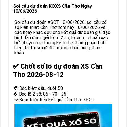
Soi cầu dự đoán KQXS Cần Thơ Ngày
10/06/2026
Soi cầu dự đoán XSCT 10/06/2026, soi cầu xổ
số kiến thiết Cần Thơ hôm nay 10/06/2026 và
các ngày khác đều cho kết quả dự đoán giải đặc
biệt đầu đuôi, giải lô tô 2 số, lô xiên… chuẩn xác
bởi chuyên gia thống kê từ hệ thống phân tích
hiện đại tại kqxs24h, mời các bạn cùng tham
khảo:
✅ Chốt số lô dự đoán XS Cần
Thơ 2026-08-12
🌟 Đặc biệt: đầu, đuôi:
58
🌟 Bao lô 2 số:
86 - 70 - 25
=> Xem trực tiếp kết quả Cần Thơ:
XSCT