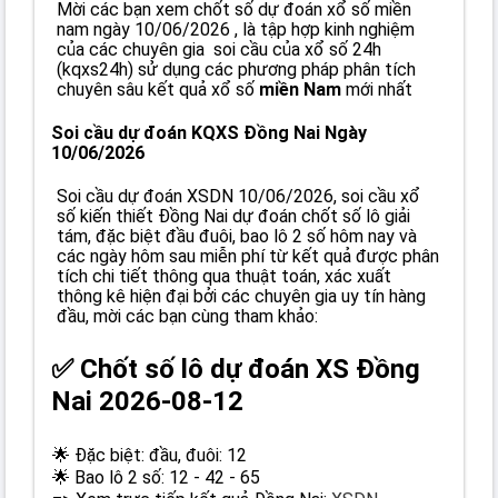
Mời các bạn xem chốt số dự đoán xổ số miền
nam ngày 10/06/2026 , là tập hợp kinh nghiệm
của các chuyên gia soi cầu của xổ số 24h
(kqxs24h) sử dụng các phương pháp phân tích
chuyên sâu kết quả xổ số
miền Nam
mới nhất
Soi cầu dự đoán KQXS Đồng Nai Ngày
10/06/2026
Soi cầu dự đoán XSDN 10/06/2026, soi cầu xổ
số kiến thiết Đồng Nai dự đoán chốt số lô giải
tám, đặc biệt đầu đuôi, bao lô 2 số hôm nay và
các ngày hôm sau miễn phí từ kết quả được phân
tích chi tiết thông qua thuật toán, xác xuất
thông kê hiện đại bởi các chuyên gia uy tín hàng
đầu, mời các bạn cùng tham khảo:
✅ Chốt số lô dự đoán XS Đồng
Nai 2026-08-12
🌟 Đặc biệt: đầu, đuôi:
12
🌟 Bao lô 2 số:
12 - 42 - 65