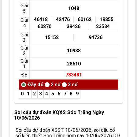
Giải
1048
5
46418
42476
60162
19855
Giải
4
60870
39426
23534
Giải
15152
94736
3
Giải
10938
2
Giải
28610
1
ĐB
783481
0
1
2
3
4
5
6
7
8
9
Soi cầu dự đoán KQXS Sóc Trăng Ngày
10/06/2026
Soi cầu dự đoán XSST 10/06/2026, soi cầu xổ
số kiến thiết Sóc Trăng hôm nay 10/06/2026 DD