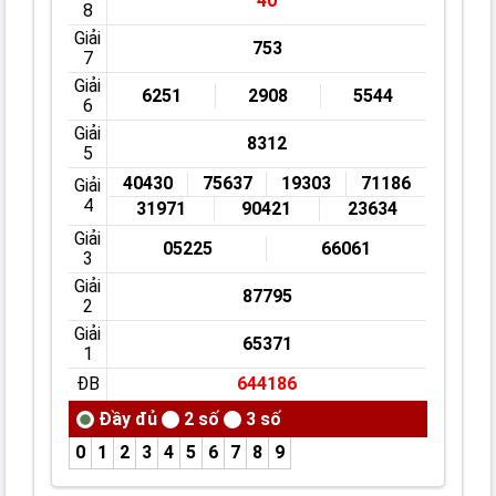
40
8
Giải
753
7
Giải
6251
2908
5544
6
Giải
8312
5
40430
75637
19303
71186
Giải
4
31971
90421
23634
Giải
05225
66061
3
Giải
87795
2
Giải
65371
1
ĐB
644186
0
1
2
3
4
5
6
7
8
9