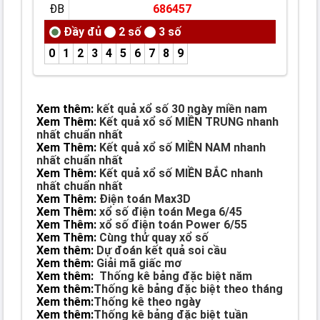
ĐB
686457
0
1
2
3
4
5
6
7
8
9
Xem thêm:
kết quả xổ số 30 ngày miền nam
Xem Thêm:
Kết quả xổ số MIỀN TRUNG nhanh
nhất chuẩn nhất
Xem Thêm:
Kết quả xổ số MIỀN NAM nhanh
nhất chuẩn nhất
Xem Thêm:
Kết quả xổ số MIỀN BẮC nhanh
nhất chuẩn nhất
Xem Thêm:
Điện toán Max3D
Xem Thêm:
xổ số điện toán Mega 6/45
Xem Thêm:
xổ số điện toán Power 6/55
Xem Thêm:
Cùng thử quay xổ số
Xem thêm:
Dự đoán kết quả soi cầu
Xem thêm:
Giải mã giấc mơ
Xem thêm:
Thống kê bảng đặc biệt năm
Xem thêm:
Thống kê bảng đặc biệt theo tháng
Xem thêm:
Thống kê theo ngày
Xem thêm:
Thống kê bảng đặc biệt tuần