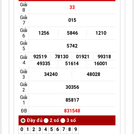
Giải
33
8
Giải
015
7
Giải
1256
5846
1210
6
Giải
5742
5
92519
78130
01921
99318
Giải
4
49335
51614
16001
Giải
34240
48028
3
Giải
30356
2
Giải
85817
1
ĐB
831548
0
1
2
3
4
5
6
7
8
9