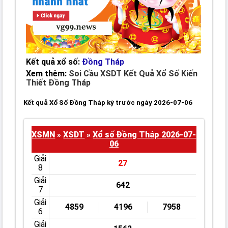
Kết quả xổ số:
Đồng Tháp
Xem thêm:
Soi Cầu XSDT Kết Quả Xổ Số Kiến
Thiết Đồng Tháp
Kết quả Xổ Số Đồng Tháp kỳ trước ngày 2026-07-06
XSMN
XSDT
Xổ số Đồng Tháp 2026-07-
»
»
06
Giải
27
8
Giải
642
7
Giải
4859
4196
7958
6
Giải