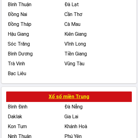
Bình Thuận
Đà Lạt
Đồng Nai
Cần Thơ
Đồng Tháp
Cà Mau
Hậu Giang
Kiên Giang
Sóc Trăng
Vĩnh Long
Bình Dương
Tiền Giang
Trà Vinh
Vũng Tàu
Bạc Liêu
Xổ số miền Trung
Bình Định
Đà Nẵng
Daklak
Gia Lai
Kon Tum
Khánh Hoà
Ninh Thuận
Phú Yên