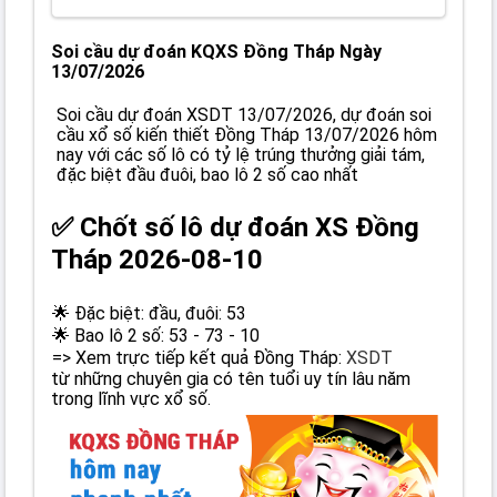
Soi cầu dự đoán KQXS Đồng Tháp Ngày
13/07/2026
Soi cầu dự đoán XSDT 13/07/2026, dự đoán soi
cầu xổ số kiến thiết Đồng Tháp
13/07/2026 hôm
nay với các số lô có tỷ lệ trúng thưởng giải tám,
đặc biệt đầu đuôi, bao lô 2 số cao nhất
✅ Chốt số lô dự đoán XS Đồng
Tháp 2026-08-10
🌟 Đặc biệt: đầu, đuôi:
53
🌟 Bao lô 2 số:
53 - 73 - 10
=> Xem trực tiếp kết quả Đồng Tháp:
XSDT
từ những chuyên gia có tên tuổi uy tín lâu năm
trong lĩnh vực xổ số.