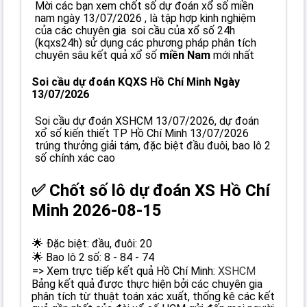
Mời các bạn xem chốt số dự đoán xổ số miền
nam ngày 13/07/2026 , là tập hợp kinh nghiệm
của các chuyên gia soi cầu của xổ số 24h
(kqxs24h) sử dụng các phương pháp phân tích
chuyên sâu kết quả xổ số
miền Nam
mới nhất
Soi cầu dự đoán KQXS Hồ Chí Minh Ngày
13/07/2026
Soi cầu dự đoán XSHCM 13/07/2026, dự đoán
xổ số kiến thiết TP Hồ Chí Minh 13/07/2026
trúng thưởng giải tám, đặc biệt đầu đuôi, bao lô 2
số chính xác
cao
✅ Chốt số lô dự đoán XS Hồ Chí
Minh 2026-08-15
🌟 Đặc biệt: đầu, đuôi:
20
🌟 Bao lô 2 số:
8 - 84 - 74
=> Xem trực tiếp kết quả Hồ Chí Minh:
XSHCM
Bảng kết quả được thực hiện bởi các chuyên gia
phân tích từ thuật toán xác xuất, thống kê các kết