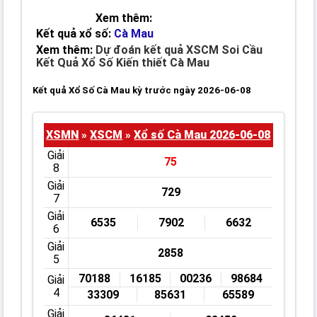
Xem thêm:
XSMN Thứ 2
Kết quả xổ số:
Cà Mau
Xem thêm:
Dự đoán kết quả XSCM Soi Cầu
Kết Quả Xổ Số Kiến thiết Cà Mau
Kết quả Xổ Số Cà Mau kỳ trước ngày 2026-06-08
XSMN
XSCM
Xổ số Cà Mau 2026-06-08
»
»
Giải
75
8
Giải
729
7
Giải
6535
7902
6632
6
Giải
2858
5
70188
16185
00236
98684
Giải
4
33309
85631
65589
Giải