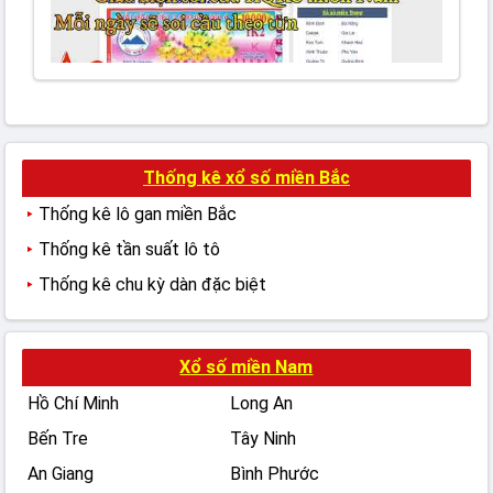
Thống kê xổ số miền Bắc
Thống kê lô gan miền Bắc
Thống kê tần suất lô tô
Thống kê chu kỳ dàn đặc biệt
Xổ số miền Nam
Hồ Chí Minh
Long An
Bến Tre
Tây Ninh
An Giang
Bình Phước