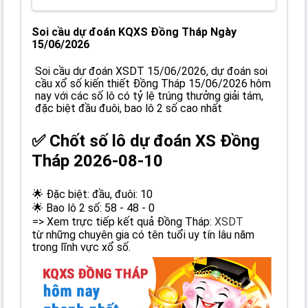
Soi cầu dự đoán KQXS Đồng Tháp Ngày
15/06/2026
Soi cầu dự đoán XSDT 15/06/2026, dự đoán soi
cầu xổ số kiến thiết Đồng Tháp
15/06/2026 hôm
nay với các số lô có tỷ lệ trúng thưởng giải tám,
đặc biệt đầu đuôi, bao lô 2 số cao nhất
✅ Chốt số lô dự đoán XS Đồng
Tháp 2026-08-10
🌟 Đặc biệt: đầu, đuôi:
10
🌟 Bao lô 2 số:
58 - 48 - 0
=> Xem trực tiếp kết quả Đồng Tháp:
XSDT
từ những chuyên gia có tên tuổi uy tín lâu năm
trong lĩnh vực xổ số.