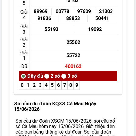
5163
5
89969
00778
97609
21303
Giải
4
91836
88853
50441
Giải
55193
19092
3
Giải
25502
2
Giải
55722
1
ĐB
400162
0
1
2
3
4
5
6
7
8
9
Soi cầu dự đoán KQXS Cà Mau Ngày
15/06/2026
Soi cầu dự đoán XSCM 15/06/2026, soi cầu xổ
số Cà Mau hôm nay 15/06/2026. Giới thiệu đến
các bạn bảng thông kê dự đoán Soi cầu đoán