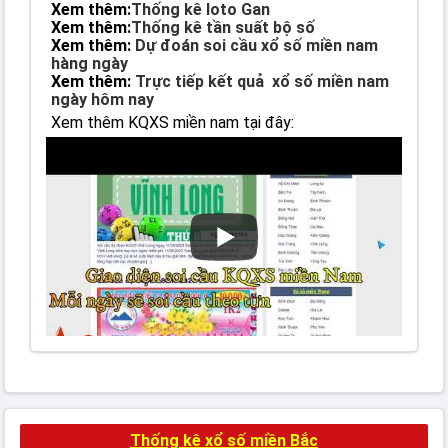
Xem thêm:
Thống kê loto Gan
Xem thêm:
Thống kê tần suất bộ số
Xem thêm:
Dự đoán soi cầu xổ số miền nam
hàng ngày
Xem thêm:
Trực tiếp kết quả xổ số miền nam
ngày hôm nay
Xem thêm KQXS miền nam tại đây:
Thống kê xổ số miền Bắc