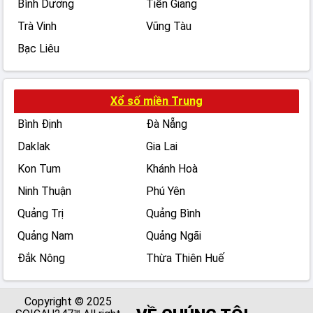
Bình Dương
Tiền Giang
Trà Vinh
Vũng Tàu
Bạc Liêu
Xổ số miền Trung
Bình Định
Đà Nẵng
Daklak
Gia Lai
Kon Tum
Khánh Hoà
Ninh Thuận
Phú Yên
Quảng Trị
Quảng Bình
Quảng Nam
Quảng Ngãi
Đắk Nông
Thừa Thiên Huế
Copyright © 2025