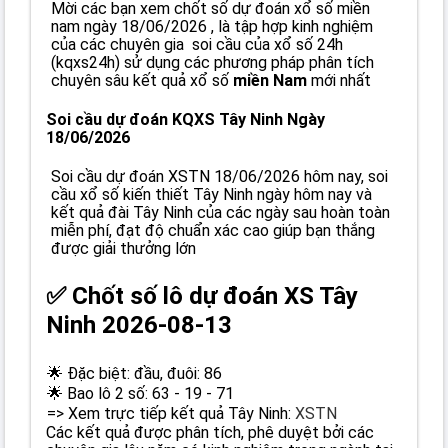
Mời các bạn xem chốt số dự đoán xổ số miền
nam ngày 18/06/2026 , là tập hợp kinh nghiệm
của các chuyên gia soi cầu của xổ số 24h
(kqxs24h) sử dụng các phương pháp phân tích
chuyên sâu kết quả xổ số
miền Nam
mới nhất
Soi cầu dự đoán KQXS Tây Ninh Ngày
18/06/2026
Soi cầu dự đoán XSTN 18/06/2026 hôm nay, soi
cầu xổ số kiến thiết Tây Ninh ngày hôm nay và
kết quả đài Tây Ninh của các ngày sau hoàn toàn
miễn phí, đạt độ chuẩn xác cao giúp bạn thắng
được giải thưởng lớn
✅ Chốt số lô dự đoán XS Tây
Ninh 2026-08-13
🌟 Đặc biệt: đầu, đuôi:
86
🌟 Bao lô 2 số:
63 - 19 - 71
=> Xem trực tiếp kết quả Tây Ninh:
XSTN
Các kết quả được phân tích, phê duyệt bởi các