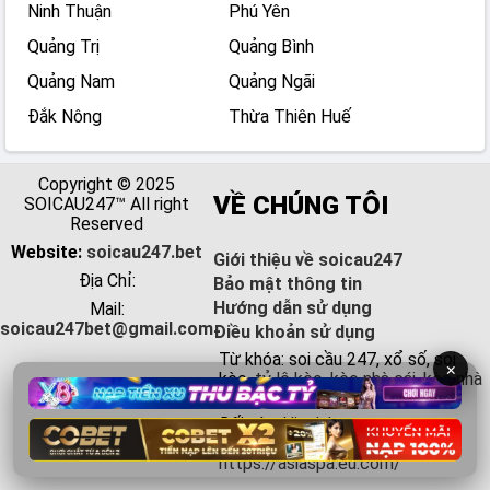
Ninh Thuận
Phú Yên
Quảng Trị
Quảng Bình
Quảng Nam
Quảng Ngãi
Đắk Nông
Thừa Thiên Huế
Copyright © 2025
VỀ CHÚNG TÔI
SOICAU247™ All right
Reserved
Website:
soicau247.bet
Giới thiệu về soicau247
Địa Chỉ:
Bảo mật thông tin
Hướng dẫn sử dụng
Mail:
soicau247bet@gmail.com
Điều khoản sử dụng
3BET
motphimchill
Từ khóa: soi cầu 247, xổ số, soi
×
https://hd88vn.com/
kèo,
tỷ lệ kèo
,
kèo nhà cái
,
kèo nhà
cái 55
Đối tác:
Hitclub
,
https://gamehitclub.eu.com/
,
https://asiaspa.eu.com/