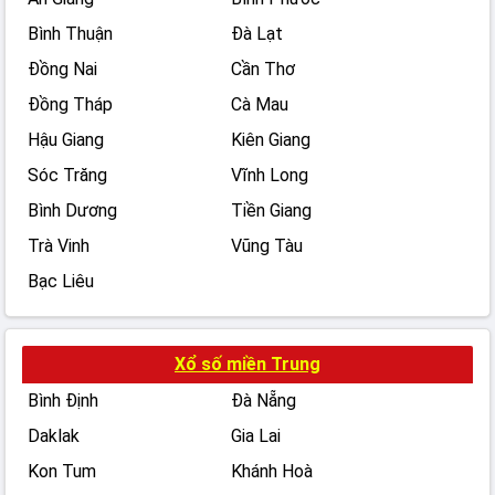
Bình Thuận
Đà Lạt
Đồng Nai
Cần Thơ
Đồng Tháp
Cà Mau
Hậu Giang
Kiên Giang
Sóc Trăng
Vĩnh Long
Bình Dương
Tiền Giang
Trà Vinh
Vũng Tàu
Bạc Liêu
Xổ số miền Trung
Bình Định
Đà Nẵng
Daklak
Gia Lai
Kon Tum
Khánh Hoà