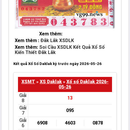
Xem thêm:
XSMT Thứ 3
Xem thêm :
Đắk Lắk XSDLK
Xem thêm:
Soi Cầu XSDLK Kết Quả Xổ Số
Kiến Thiết Đắk Lắk
Kết quả Xổ Số Daklak kỳ trước ngày 2026-05-26
XSMT
XS Daklak
Xổ số Daklak 2026-
»
»
05-26
Giải
13
8
Giải
095
7
Giải
6908
4603
0878
6