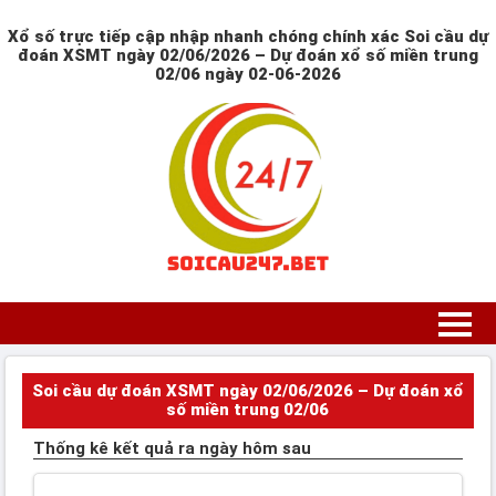
Xổ số trực tiếp cập nhập nhanh chóng chính xác Soi cầu dự
đoán XSMT ngày 02/06/2026 – Dự đoán xổ số miền trung
02/06 ngày 02-06-2026
Soi cầu dự đoán XSMT ngày 02/06/2026 – Dự đoán xổ
số miền trung 02/06
Thống kê kết quả ra ngày hôm sau