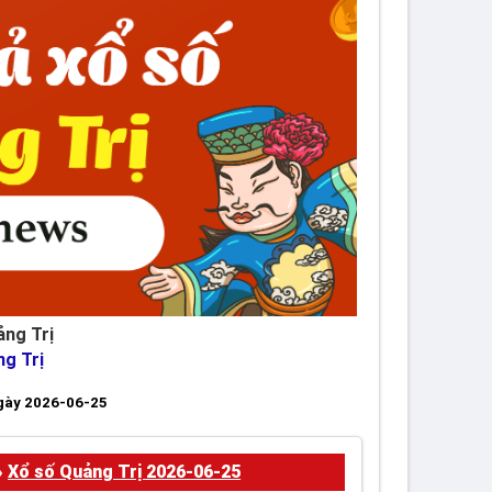
ảng Trị
g Trị
ngày 2026-06-25
Xổ số Quảng Trị 2026-06-25
»