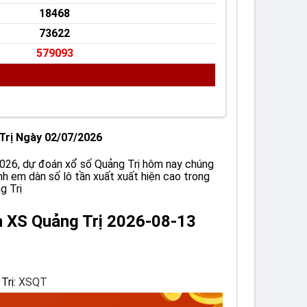
18468
73622
579093
Trị Ngày 02/07/2026
26, dự đoán xổ số Quảng Trị hôm nay chúng
nh em dàn số lô tần xuất xuất hiện cao trong
g Trị
n XS Quảng Trị 2026-08-13
Trị:
XSQT