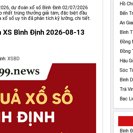
Hồ Ch
026, dự đoán xổ số Bình Định 02/07/2026
o nhất trúng thưởng giải tám, đặc biệt đầu
Bến T
 xổ số uy tín đã phân tích kỹ lưỡng, chi tiết.
An Gi
n XS Bình Định 2026-08-13
Bình 
Đồng 
Đồng 
ịnh:
XSBD
Hậu G
Sóc T
Bình 
Trà Vi
Bạc L
Bình Đ