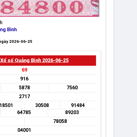
h
ng Bình
 ngày 2026-06-25
Xổ số Quảng Bình 2026-06-25
»
69
916
5878
7560
2717
18501
30508
91484
64785
89203
78058
04001