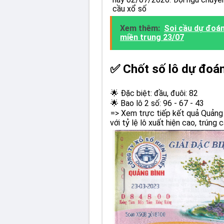
cầu xổ số
Xem thêm:
Soi cầu dự đoá
miền trung 23/07
✅ Chốt số lô dự đoá
🌟 Đặc biệt: đầu, đuôi:
82
🌟 Bao lô 2 số:
96 - 67 - 43
=> Xem trực tiếp kết quả Quảng
với tỷ lệ lô xuất hiện cao, trúng 