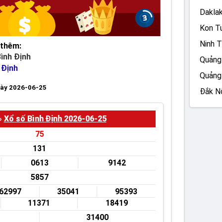
Dakla
Kon T
Ninh 
thêm:
XSMT Thứ 5
ình Định
Quảng 
 Định
Quảng
ngày 2026-06-25
Đắk N
Xổ số Bình Định 2026-06-25
»
75
131
0613
9142
5857
62997
35041
95393
11371
18419
31400