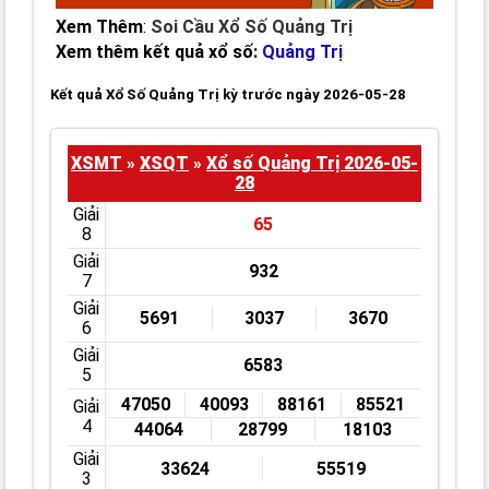
Xem Thêm
:
Soi Cầu Xổ Số Quảng Trị
Xem thêm kết quả xổ số:
Quảng Trị
Kết quả Xổ Số Quảng Trị kỳ trước ngày 2026-05-28
XSMT
XSQT
Xổ số Quảng Trị 2026-05-
»
»
28
Giải
65
8
Giải
932
7
Giải
5691
3037
3670
6
Giải
6583
5
47050
40093
88161
85521
Giải
4
44064
28799
18103
Giải
33624
55519
3