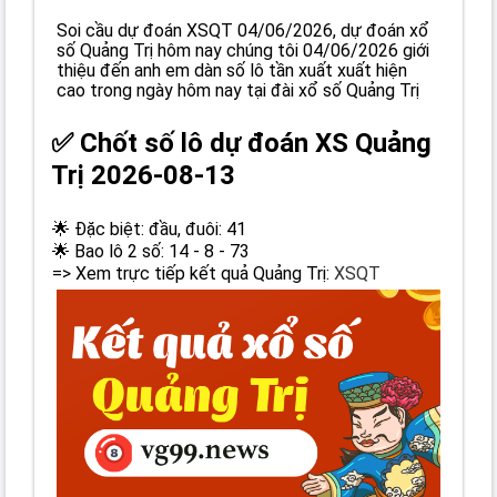
Soi cầu dự đoán XSQT 04/06/2026, dự đoán xổ
số Quảng Trị hôm nay chúng tôi 04/06/2026 giới
thiệu đến anh em dàn số lô tần xuất xuất hiện
cao trong ngày hôm nay tại đài xổ số Quảng Trị
✅ Chốt số lô dự đoán XS Quảng
Trị 2026-08-13
🌟 Đặc biệt: đầu, đuôi:
41
🌟 Bao lô 2 số:
14 - 8 - 73
=> Xem trực tiếp kết quả Quảng Trị:
XSQT