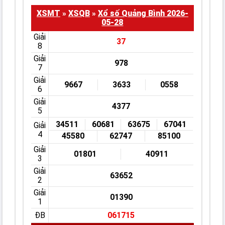
XSMT
XSQB
Xổ số Quảng Bình 2026-
»
»
05-28
Giải
37
8
Giải
978
7
Giải
9667
3633
0558
6
Giải
4377
5
34511
60681
63675
67041
Giải
4
45580
62747
85100
Giải
01801
40911
3
Giải
63652
2
Giải
01390
1
ĐB
061715