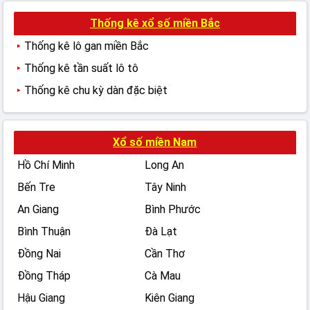
Thống kê xổ số miền Bắc
Thống kê lô gan miền Bắc
Thống kê tần suất lô tô
Thống kê chu kỳ dàn đặc biệt
Xổ số miền Nam
Hồ Chí Minh
Long An
Bến Tre
Tây Ninh
An Giang
Bình Phước
Bình Thuận
Đà Lạt
Đồng Nai
Cần Thơ
Đồng Tháp
Cà Mau
Hậu Giang
Kiên Giang