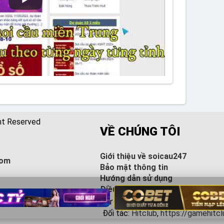
ht Reserved
VỀ CHÚNG TÔI
Giới thiệu về soicau247
com
Bảo mật thông tin
vn.com/
Hướng dẫn sử dụng
Điều khoản sử dụng
Từ khóa: soi cầu 247, xổ số, soi kè
Đối tác:
Hitclub
,
https://gamehitc