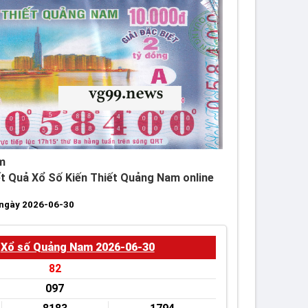
m
 Quả Xổ Số Kiến Thiết Quảng Nam online
 ngày 2026-06-30
Xổ số Quảng Nam 2026-06-30
»
82
097