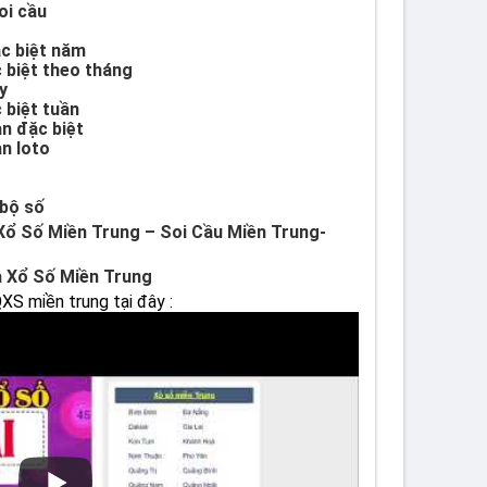
oi cầu
c biệt năm
 biệt theo tháng
y
 biệt tuần
n đặc biệt
n loto
 bộ số
Xổ Số Miền Trung – Soi Cầu Miền Trung-
ả Xổ Số Miền Trung
 miền trung tại đây :