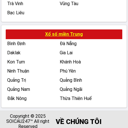
Trà Vinh
Vũng Tàu
Bạc Liêu
Xổ số miền Trung
Bình Định
Đà Nẵng
Daklak
Gia Lai
Kon Tum
Khánh Hoà
Ninh Thuận
Phú Yên
Quảng Trị
Quảng Bình
Quảng Nam
Quảng Ngãi
Đắk Nông
Thừa Thiên Huế
Copyright © 2025
VỀ CHÚNG TÔI
SOICAU247™ All right
Reserved