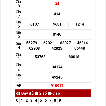
Giải
34
8
Giải
414
7
Giải
6107
9681
1214
6
Giải
0140
5
55279
62021
83027
46814
Giải
4
02908
42825
06448
Giải
53763
80018
3
Giải
34174
2
Giải
49246
1
ĐB
918917
0
1
2
3
4
5
6
7
8
9