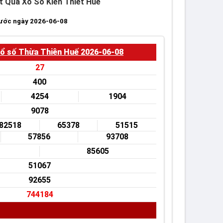
 Quả Xổ Số Kiến Thiết Huế
rước ngày 2026-06-08
ổ số Thừa Thiên Huế 2026-06-08
27
400
4254
1904
9078
82518
65378
51515
57856
93708
85605
51067
92655
744184