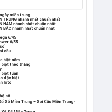
 ngày miền trung
ỀN TRUNG nhanh nhất chuẩn nhất
ỀN NAM nhanh nhất chuẩn nhất
ỀN BẮC nhanh nhất chuẩn nhất
Mega 6/45
Power 6/55
 số
oi cầu
c biệt năm
 biệt theo tháng
y
 biệt tuần
n đặc biệt
n loto
 bộ số
Xổ Số Miền Trung – Soi Cầu Miền Trung-
ả Xổ Số Miền Trung