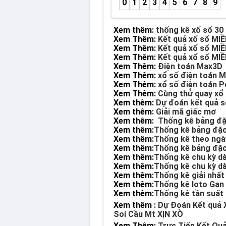
0
1
2
3
4
5
6
7
8
9
Xem thêm:
thống kê xổ số 30
Xem Thêm:
Kết quả xổ số MI
Xem Thêm:
Kết quả xổ số MI
Xem Thêm:
Kết quả xổ số MI
Xem Thêm:
Điện toán Max3D
Xem Thêm:
xổ số điện toán 
Xem Thêm:
xổ số điện toán 
Xem Thêm:
Cùng thử quay xổ
Xem thêm:
Dự đoán kết quả s
Xem thêm:
Giải mã giấc mơ
Xem thêm:
Thống kê bảng đặ
Xem thêm:
Thống kê bảng đặc
Xem thêm:
Thống kê theo ngà
Xem thêm:
Thống kê bảng đặc
Xem thêm:
Thống kê chu kỳ dà
Xem thêm:
Thống kê chu kỳ dà
Xem thêm:
Thống kê giải nhất
Xem thêm:
Thống kê loto Gan
Xem thêm:
Thống kê tần suất
Xem thêm :
Dự Đoán Kết quả 
Soi Cầu Mt XỊN XÒ
Xem Thêm:
Trực Tiếp Kết Qu