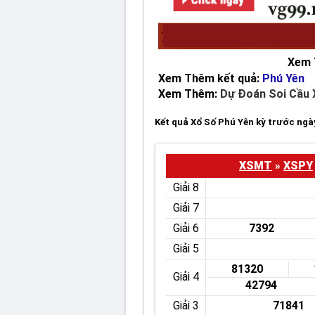
Xem 
Xem Thêm kết quả:
Phú Yên
Xem Thêm:
Dự Đoán Soi Cầu 
Kết quả Xổ Số Phú Yên kỳ trước ng
XSMT
XSPY
»
Giải 8
Giải 7
Giải 6
7392
Giải 5
81320
Giải 4
42794
Giải 3
71841