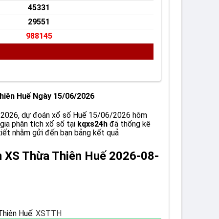
45331
29551
988145
hiên Huế Ngày 15/06/2026
2026, dự đoán xổ số Huế 15/06/2026 hôm
gia phân tích xổ số tại
kqxs24h
đã thống kê
tiết nhằm gửi đến bạn bảng kết quả
n XS Thừa Thiên Huế 2026-08-
Thiên Huế:
XSTTH