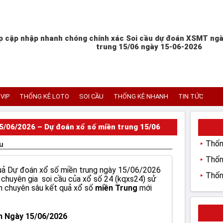
ếp cập nhập nhanh chóng chính xác Soi cầu dự đoán XSMT ngà
trung 15/06 ngày 15-06-2026
VIP
THỐNG KÊ LOTO
SOI CẦU
THỐNG KÊ NHANH
TIN TỨC
5/06/2026 – Dự đoán xổ số miền trung 15/06
Thốn
u
Thốn
uả Dự đoán xổ số miền trung ngày 15/06/2026
Thốn
c chuyên gia soi cầu của xổ số 24 (kqxs24) sử
h chuyên sâu kết quả xổ số
miền Trung
mới
n Ngày 15/06/2026