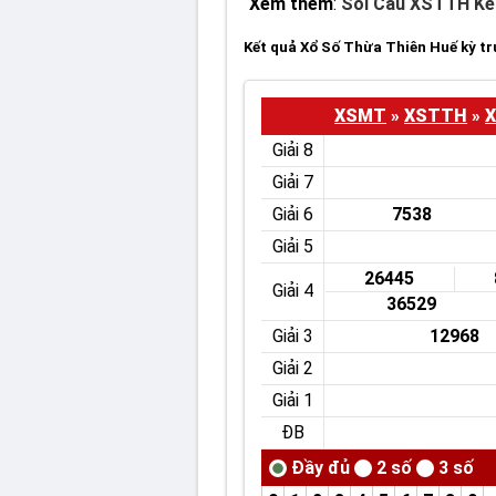
Xem thêm
:
Soi Cầu XSTTH Kết
Kết quả Xổ Số Thừa Thiên Huế kỳ t
XSMT
XSTTH
X
»
»
Giải 8
Giải 7
Giải 6
7538
Giải 5
26445
Giải 4
36529
Giải 3
12968
Giải 2
Giải 1
ĐB