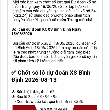
Mời các bạn xem chốt số kết quả Dự đoán xổ số
miền trung ngày 18/06/2026 , là tập hợp kinh
nghiệm của các chuyên gia soi cầu của xổ số 24
(kqxs24) sử dụng các phương pháp phân tích
chuyên sâu kết quả xổ số
miền Trung
mới nhất
Soi cầu dự đoán KQXS Bình Định Ngày
18/06/2026
Soi cầu dự đoán XSBDI 18/06/2026, dự đoán xổ
số Bình Định 18/06/2026 hôm nay có dàn số lô tỷ
lệ ra cao nhất trúng thưởng giải tám, đặc biệt
đầu đuôi, bao lô 2 số… bởi chuyên gia xổ số uy tín
đã phân tích kỹ lưỡng, chi tiết.
✅ Chốt số lô dự đoán XS Bình
Định 2026-08-13
🌟 Đặc biệt: đầu, đuôi:
62
🌟 Bao lô 2 số:
68 - 96 - 95
=> Xem trực tiếp kết quả Bình Định:
XSBD