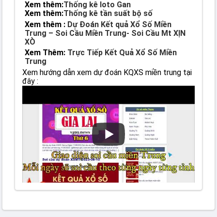
Xem thêm:
Thống kê loto Gan
Xem thêm:
Thống kê tần suất bộ số
Xem thêm :
Dự Đoán Kết quả Xổ Số Miền
Trung – Soi Cầu Miền Trung- Soi Cầu Mt XỊN
XÒ
Xem Thêm:
Trực Tiếp Kết Quả Xổ Số Miền
Trung
Xem hướng dẫn xem dự đoán KQXS miền trung tại
đây :