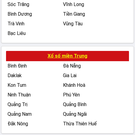
Sóc Trăng
Vĩnh Long
Bình Dương
Tiền Giang
Trà Vinh
Vũng Tàu
Bạc Liêu
Xổ số miền Trung
Bình Định
Đà Nẵng
Daklak
Gia Lai
Kon Tum
Khánh Hoà
Ninh Thuận
Phú Yên
Quảng Trị
Quảng Bình
Quảng Nam
Quảng Ngãi
Đắk Nông
Thừa Thiên Huế