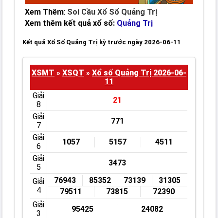
Xem Thêm
:
Soi Cầu Xổ Số Quảng Trị
Xem thêm kết quả xổ số:
Quảng Trị
Kết quả Xổ Số Quảng Trị kỳ trước ngày 2026-06-11
XSMT
XSQT
Xổ số Quảng Trị 2026-06-
»
»
11
Giải
21
8
Giải
771
7
Giải
1057
5157
4511
6
Giải
3473
5
76943
85352
73139
31305
Giải
4
79511
73815
72390
Giải
95425
24082
3