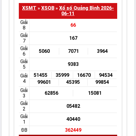
XSMT
XSQB
Xổ số Quảng Bình 2026-
»
»
06-11
Giải
66
8
Giải
167
7
Giải
5060
7071
3964
6
Giải
9383
5
51455
35999
16670
94534
Giải
4
99601
45395
99854
Giải
62856
15081
3
Giải
05482
2
Giải
40440
1
ĐB
362449