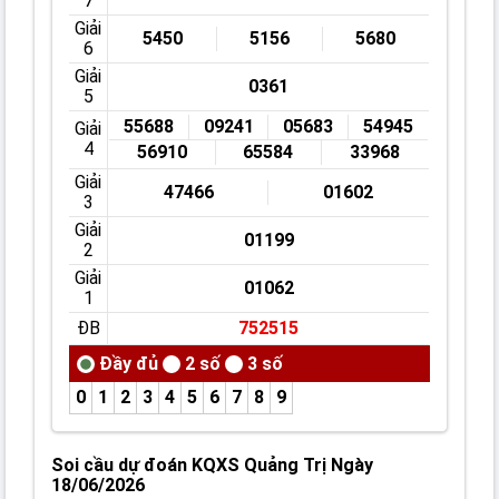
7
Giải
5450
5156
5680
6
Giải
0361
5
55688
09241
05683
54945
Giải
4
56910
65584
33968
Giải
47466
01602
3
Giải
01199
2
Giải
01062
1
ĐB
752515
0
1
2
3
4
5
6
7
8
9
Soi cầu dự đoán KQXS Quảng Trị Ngày
18/06/2026