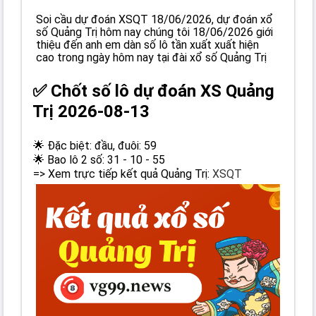
Soi cầu dự đoán XSQT 18/06/2026, dự đoán xổ
số Quảng Trị hôm nay chúng tôi 18/06/2026 giới
thiệu đến anh em dàn số lô tần xuất xuất hiện
cao trong ngày hôm nay tại đài xổ số Quảng Trị
✅ Chốt số lô dự đoán XS Quảng
Trị 2026-08-13
🌟 Đặc biệt: đầu, đuôi:
59
🌟 Bao lô 2 số:
31 - 10 - 55
=> Xem trực tiếp kết quả Quảng Trị:
XSQT