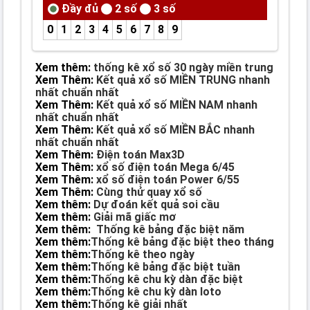
0
1
2
3
4
5
6
7
8
9
Xem thêm:
thống kê xổ số 30 ngày miền trung
Xem Thêm:
Kết quả xổ số MIỀN TRUNG nhanh
nhất chuẩn nhất
Xem Thêm:
Kết quả xổ số MIỀN NAM nhanh
nhất chuẩn nhất
Xem Thêm:
Kết quả xổ số MIỀN BẮC nhanh
nhất chuẩn nhất
Xem Thêm:
Điện toán Max3D
Xem Thêm:
xổ số điện toán Mega 6/45
Xem Thêm:
xổ số điện toán Power 6/55
Xem Thêm:
Cùng thử quay xổ số
Xem thêm:
Dự đoán kết quả soi cầu
Xem thêm:
Giải mã giấc mơ
Xem thêm:
Thống kê bảng đặc biệt năm
Xem thêm:
Thống kê bảng đặc biệt theo tháng
Xem thêm:
Thống kê theo ngày
Xem thêm:
Thống kê bảng đặc biệt tuần
Xem thêm:
Thống kê chu kỳ dàn đặc biệt
Xem thêm:
Thống kê chu kỳ dàn loto
Xem thêm:
Thống kê giải nhất