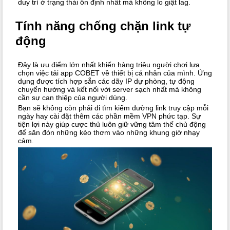
duy trì ở trạng thái ổn định nhất mà không lo giật lag.
Tính năng chống chặn link tự
động
Đây là ưu điểm lớn nhất khiến hàng triệu người chơi lựa
chọn việc tải app COBET về thiết bị cá nhân của mình. Ứng
dụng được tích hợp sẵn các dãy IP dự phòng, tự động
chuyển hướng và kết nối với server sạch nhất mà không
cần sự can thiệp của người dùng.
Bạn sẽ không còn phải đi tìm kiếm đường link truy cập mỗi
ngày hay cài đặt thêm các phần mềm VPN phức tạp. Sự
tiện lợi này giúp cược thủ luôn giữ vững tâm thế chủ động
để săn đón những kèo thơm vào những khung giờ nhạy
cảm.