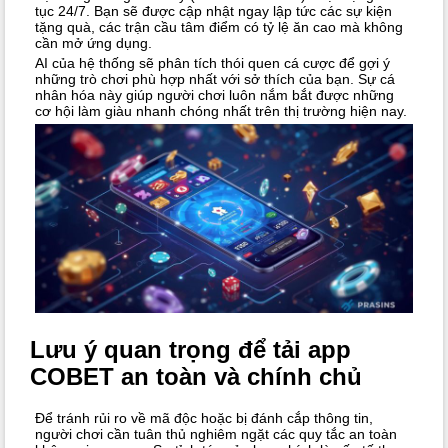
tục 24/7. Bạn sẽ được cập nhật ngay lập tức các sự kiện
tặng quà, các trận cầu tâm điểm có tỷ lệ ăn cao mà không
cần mở ứng dụng.
AI của hệ thống sẽ phân tích thói quen cá cược để gợi ý
những trò chơi phù hợp nhất với sở thích của bạn. Sự cá
nhân hóa này giúp người chơi luôn nắm bắt được những
cơ hội làm giàu nhanh chóng nhất trên thị trường hiện nay.
Lưu ý quan trọng để tải app
COBET an toàn và chính chủ
Để tránh rủi ro về mã độc hoặc bị đánh cắp thông tin,
người chơi cần tuân thủ nghiêm ngặt các quy tắc an toàn