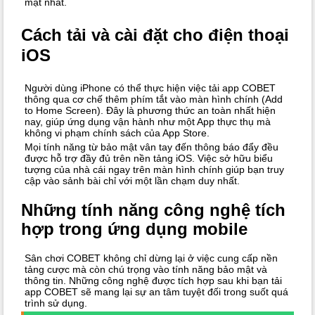
mật nhất.
Cách tải và cài đặt cho điện thoại
iOS
Người dùng iPhone có thể thực hiện việc tải app COBET
thông qua cơ chế thêm phím tắt vào màn hình chính (Add
to Home Screen). Đây là phương thức an toàn nhất hiện
nay, giúp ứng dụng vận hành như một App thực thụ mà
không vi phạm chính sách của App Store.
Mọi tính năng từ bảo mật vân tay đến thông báo đẩy đều
được hỗ trợ đầy đủ trên nền tảng iOS. Việc sở hữu biểu
tượng của nhà cái ngay trên màn hình chính giúp bạn truy
cập vào sảnh bài chỉ với một lần chạm duy nhất.
Những tính năng công nghệ tích
hợp trong ứng dụng mobile
Sân chơi COBET không chỉ dừng lại ở việc cung cấp nền
tảng cược mà còn chú trọng vào tính năng bảo mật và
thông tin. Những công nghệ được tích hợp sau khi bạn tải
app COBET sẽ mang lại sự an tâm tuyệt đối trong suốt quá
trình sử dụng.