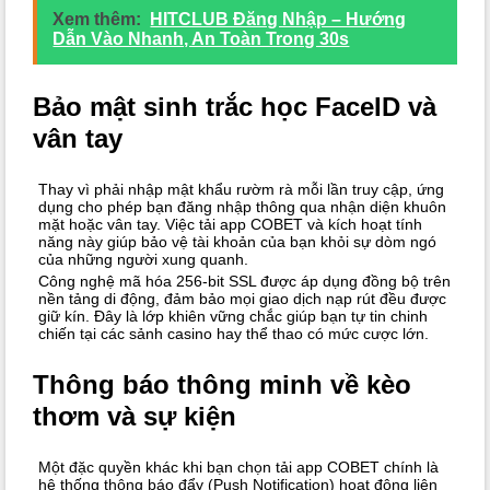
Xem thêm:
HITCLUB Đăng Nhập – Hướng
Dẫn Vào Nhanh, An Toàn Trong 30s
Bảo mật sinh trắc học FaceID và
vân tay
Thay vì phải nhập mật khẩu rườm rà mỗi lần truy cập, ứng
dụng cho phép bạn đăng nhập thông qua nhận diện khuôn
mặt hoặc vân tay. Việc tải app COBET và kích hoạt tính
năng này giúp bảo vệ tài khoản của bạn khỏi sự dòm ngó
của những người xung quanh.
Công nghệ mã hóa 256-bit SSL được áp dụng đồng bộ trên
nền tảng di động, đảm bảo mọi giao dịch nạp rút đều được
giữ kín. Đây là lớp khiên vững chắc giúp bạn tự tin chinh
chiến tại các sảnh casino hay thể thao có mức cược lớn.
Thông báo thông minh về kèo
thơm và sự kiện
Một đặc quyền khác khi bạn chọn tải app COBET chính là
hệ thống thông báo đẩy (Push Notification) hoạt động liên