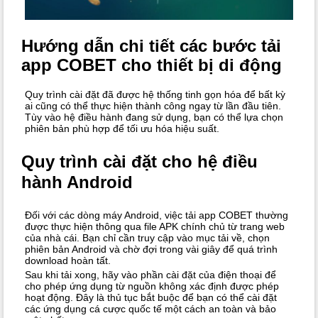
Hướng dẫn chi tiết các bước tải
app COBET cho thiết bị di động
Quy trình cài đặt đã được hệ thống tinh gọn hóa để bất kỳ
ai cũng có thể thực hiện thành công ngay từ lần đầu tiên.
Tùy vào hệ điều hành đang sử dụng, bạn có thể lựa chọn
phiên bản phù hợp để tối ưu hóa hiệu suất.
Quy trình cài đặt cho hệ điều
hành Android
Đối với các dòng máy Android, việc tải app COBET thường
được thực hiện thông qua file APK chính chủ từ trang web
của nhà cái. Bạn chỉ cần truy cập vào mục tải về, chọn
phiên bản Android và chờ đợi trong vài giây để quá trình
download hoàn tất.
Sau khi tải xong, hãy vào phần cài đặt của điện thoại để
cho phép ứng dụng từ nguồn không xác định được phép
hoạt động. Đây là thủ tục bắt buộc để bạn có thể cài đặt
các ứng dụng cá cược quốc tế một cách an toàn và bảo