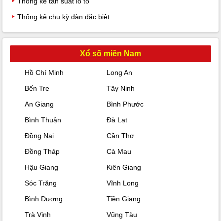
Thống kê tần suất lô tô
Thống kê chu kỳ dàn đặc biệt
Xổ số miền Nam
Hồ Chí Minh
Long An
Bến Tre
Tây Ninh
An Giang
Bình Phước
Bình Thuận
Đà Lạt
Đồng Nai
Cần Thơ
Đồng Tháp
Cà Mau
Hậu Giang
Kiên Giang
Sóc Trăng
Vĩnh Long
Bình Dương
Tiền Giang
Trà Vinh
Vũng Tàu