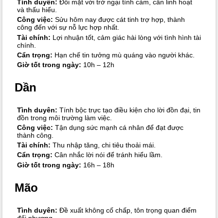
Tình duyên:
Đối mặt với trở ngại tình cảm, cần linh hoạt
và thấu hiểu.
Công việc:
Sửu hôm nay được cát tinh trợ hợp, thành
công đến với sự nỗ lực hợp nhất.
Tài chính:
Lợi nhuận tốt, cảm giác hài lòng với tình hình tài
chính.
Cẩn trọng:
Hạn chế tin tưởng mù quáng vào người khác.
Giờ tốt trong ngày:
10h – 12h
Dần
Tình duyên:
Tính bộc trực tạo điều kiện cho lời đồn đại, tin
đồn trong môi trường làm việc.
Công việc:
Tận dụng sức mạnh cá nhân để đạt được
thành công.
Tài chính:
Thu nhập tăng, chi tiêu thoải mái.
Cẩn trọng:
Cân nhắc lời nói để tránh hiểu lầm.
Giờ tốt trong ngày:
16h – 18h
Mão
Tình duyên:
Đề xuất không cố chấp, tôn trọng quan điểm
đối phương.