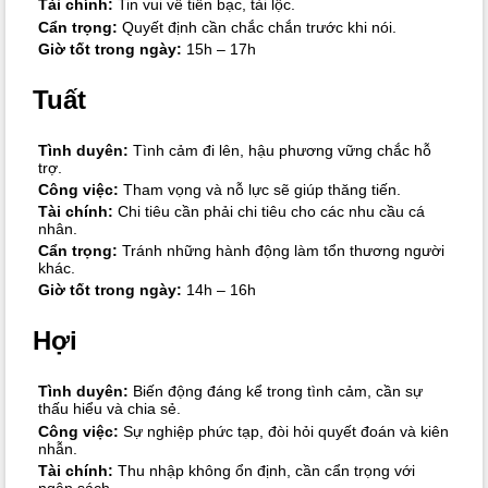
Tài chính:
Tin vui về tiền bạc, tài lộc.
Cẩn trọng:
Quyết định cần chắc chắn trước khi nói.
Giờ tốt trong ngày:
15h – 17h
Tuất
Tình duyên:
Tình cảm đi lên, hậu phương vững chắc hỗ
trợ.
Công việc:
Tham vọng và nỗ lực sẽ giúp thăng tiến.
Tài chính:
Chi tiêu cần phải chi tiêu cho các nhu cầu cá
nhân.
Cẩn trọng:
Tránh những hành động làm tổn thương người
khác.
Giờ tốt trong ngày:
14h – 16h
Hợi
Tình duyên:
Biến động đáng kể trong tình cảm, cần sự
thấu hiểu và chia sẻ.
Công việc:
Sự nghiệp phức tạp, đòi hỏi quyết đoán và kiên
nhẫn.
Tài chính:
Thu nhập không ổn định, cần cẩn trọng với
ngân sách.