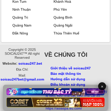
Kon Tum
Khánh Hoà
Ninh Thuận
Phú Yên
Quảng Trị
Quảng Bình
Quảng Nam
Quảng Ngãi
Đắk Nông
Thừa Thiên Huế
Copyright © 2025
VỀ CHÚNG TÔI
SOICAU247™ All right
Reserved
Website:
soicau247.bet
Giới thiệu về soicau247
Địa Chỉ:
Bảo mật thông tin
Mail:
Hướng dẫn sử dụng
soicau247bet@gmail.com
Điều khoản sử dụng
3BET
motphimchill
×
https://hd88vn.com/
Từ khóa: soi cầu 247, xổ số, soi kèo,
tỷ
lệ kèo
,
kèo nhà cái
,
kèo nhà cái 55
Đối tác:
Hitclub
,
https://gamehitclub.eu.com/
,
https://asiaspa.eu.com/