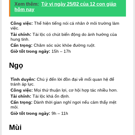
Xem thêm:
Tử vi ngày 25/02 của 12 con giáp
hôm nay
Công việc:
Thể hiện tiếng nói cá nhân ở môi trường làm
việc.
Tài chính:
Tài lộc có chút biến động do ảnh hưởng của
hung tinh.
Cẩn trọng:
Chăm sóc sức khỏe đường ruột.
Giờ tốt trong ngày:
15h – 17h
Ngọ
Tình duyên:
Chú ý đến lời đồn đại về mối quan hệ để
tránh áp lực.
Công việc:
Mọi thứ thuận lợi, cơ hội hợp tác nhiều hơn.
Tài chính:
Tài lộc khá ổn định.
Cẩn trọng:
Dành thời gian nghỉ ngơi nếu cảm thấy mệt
mỏi.
Giờ tốt trong ngày:
9h – 11h
Mùi