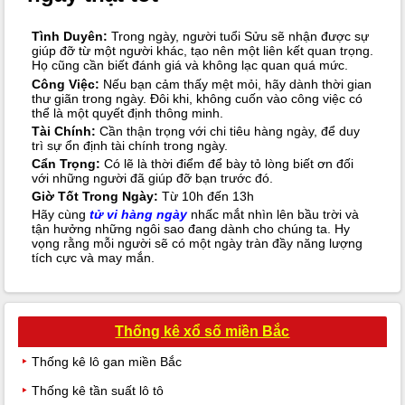
Tình Duyên:
Trong ngày, người tuổi Sửu sẽ nhận được sự
giúp đỡ từ một người khác, tạo nên một liên kết quan trọng.
Họ cũng cần biết đánh giá và không lạc quan quá mức.
Công Việc:
Nếu bạn cảm thấy mệt mỏi, hãy dành thời gian
thư giãn trong ngày. Đôi khi, không cuốn vào công việc có
thể là một quyết định thông minh.
Tài Chính:
Cần thận trọng với chi tiêu hàng ngày, để duy
trì sự ổn định tài chính trong ngày.
Cẩn Trọng:
Có lẽ là thời điểm để bày tỏ lòng biết ơn đối
với những người đã giúp đỡ bạn trước đó.
Giờ Tốt Trong Ngày:
Từ 10h đến 13h
Hãy cùng
tử vi hàng ngày
nhấc mắt nhìn lên bầu trời và
tận hưởng những ngôi sao đang dành cho chúng ta. Hy
vọng rằng mỗi người sẽ có một ngày tràn đầy năng lượng
tích cực và may mắn.
Thống kê xổ số miền Bắc
Thống kê lô gan miền Bắc
Thống kê tần suất lô tô