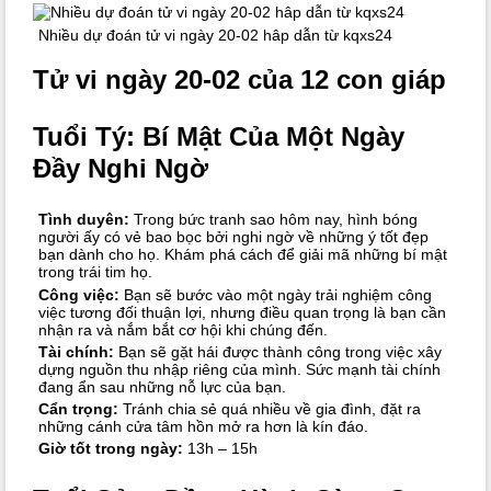
Nhiều dự đoán tử vi ngày 20-02 hâp dẫn từ kqxs24
Tử vi ngày 20-02 của 12 con giáp
Tuổi Tý: Bí Mật Của Một Ngày
Đầy Nghi Ngờ
Tình duyên:
Trong bức tranh sao hôm nay, hình bóng
người ấy có vẻ bao bọc bởi nghi ngờ về những ý tốt đẹp
bạn dành cho họ. Khám phá cách để giải mã những bí mật
trong trái tim họ.
Công việc:
Bạn sẽ bước vào một ngày trải nghiệm công
việc tương đối thuận lợi, nhưng điều quan trọng là bạn cần
nhận ra và nắm bắt cơ hội khi chúng đến.
Tài chính:
Bạn sẽ gặt hái được thành công trong việc xây
dựng nguồn thu nhập riêng của mình. Sức mạnh tài chính
đang ẩn sau những nỗ lực của bạn.
Cẩn trọng:
Tránh chia sẻ quá nhiều về gia đình, đặt ra
những cánh cửa tâm hồn mở ra hơn là kín đáo.
Giờ tốt trong ngày:
13h – 15h