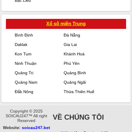
Bạc Liêu
Xổ số miền Trung
Bình Định
Đà Nẵng
Daklak
Gia Lai
Kon Tum
Khánh Hoà
Ninh Thuận
Phú Yên
Quảng Trị
Quảng Bình
Quảng Nam
Quảng Ngãi
Đắk Nông
Thừa Thiên Huế
Copyright © 2025
VỀ CHÚNG TÔI
SOICAU247™ All right
Reserved
Website:
soicau247.bet