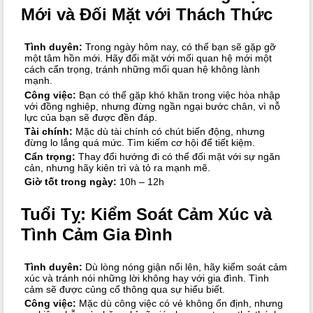
Mới và Đối Mặt với Thách Thức
Tình duyên:
Trong ngày hôm nay, có thể bạn sẽ gặp gỡ
một tâm hồn mới. Hãy đối mặt với mối quan hệ mới một
cách cẩn trọng, tránh những mối quan hệ không lành
mạnh.
Công việc:
Bạn có thể gặp khó khăn trong việc hòa nhập
với đồng nghiệp, nhưng đừng ngần ngại bước chân, vì nỗ
lực của bạn sẽ được đền đáp.
Tài chính:
Mặc dù tài chính có chút biến động, nhưng
đừng lo lắng quá mức. Tìm kiếm cơ hội để tiết kiệm.
Cẩn trọng:
Thay đổi hướng đi có thể đối mặt với sự ngăn
cản, nhưng hãy kiên trì và tỏ ra mạnh mẽ.
Giờ tốt trong ngày:
10h – 12h
Tuổi Tỵ: Kiểm Soát Cảm Xúc và
Tình Cảm Gia Đình
Tình duyên:
Dù lòng nóng giận nổi lên, hãy kiểm soát cảm
xúc và tránh nói những lời không hay với gia đình. Tình
cảm sẽ được củng cố thông qua sự hiểu biết.
Công việc:
Mặc dù công việc có vẻ không ổn định, nhưng