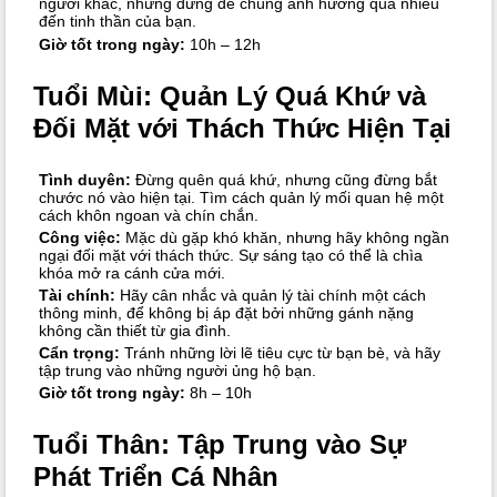
người khác, nhưng đừng để chúng ảnh hưởng quá nhiều
đến tinh thần của bạn.
Giờ tốt trong ngày:
10h – 12h
Tuổi Mùi: Quản Lý Quá Khứ và
Đối Mặt với Thách Thức Hiện Tại
Tình duyên:
Đừng quên quá khứ, nhưng cũng đừng bắt
chước nó vào hiện tại. Tìm cách quản lý mối quan hệ một
cách khôn ngoan và chín chắn.
Công việc:
Mặc dù gặp khó khăn, nhưng hãy không ngần
ngại đối mặt với thách thức. Sự sáng tạo có thể là chìa
khóa mở ra cánh cửa mới.
Tài chính:
Hãy cân nhắc và quản lý tài chính một cách
thông minh, để không bị áp đặt bởi những gánh nặng
không cần thiết từ gia đình.
Cẩn trọng:
Tránh những lời lẽ tiêu cực từ bạn bè, và hãy
tập trung vào những người ủng hộ bạn.
Giờ tốt trong ngày:
8h – 10h
Tuổi Thân: Tập Trung vào Sự
Phát Triển Cá Nhân