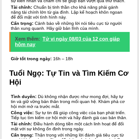
sự kiên nhẫn và chăm chỉ sẽ giúp bạn vượt qua thử thách.
Tài chính:
Chuẩn bị tinh thần cho khả năng phải gánh
nặng tài chính lớn từ gia đình. Lập kế hoạch khôn ngoan
để đối mặt với tình hình này.
Cẩn trọng:
Cảnh báo về những lời nói tiêu cực từ người
thân xung quanh. Hãy giữ bản lĩnh của mình.
Xem thêm:
Tử vi ngày 08/03 của 12 con giáp
hôm nay
Giờ tốt trong ngày:
16h – 18h
Tuổi Ngọ: Tự Tin và Tìm Kiếm Cơ
Hội
Tình duyên:
Dù không nhận được như mong đợi, hãy tự
tin và giữ vững bản thân trong mối quan hệ. Khám phá cơ
hội mới mở ra trước mắt.
Công việc:
Sự tự tin đã giúp công việc của bạn phát triển.
Tiếp tục tìm kiếm cơ hội mới và hãy đánh giá cao bản thân.
Tài chính:
Điều hành dòng tiền một cách linh hoạt để đối
mặt với sự không ổn định trong ngày.
Cẩn trọng:
Thận trọng với những lời đánh giá tiêu cực từ