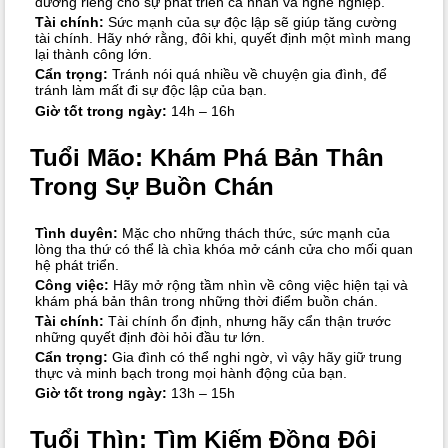
đường riêng cho sự phát triển cá nhân và nghề nghiệp.
Tài chính:
Sức mạnh của sự độc lập sẽ giúp tăng cường
tài chính. Hãy nhớ rằng, đôi khi, quyết định một mình mang
lại thành công lớn.
Cẩn trọng:
Tránh nói quá nhiều về chuyện gia đình, để
tránh làm mất đi sự độc lập của bạn.
Giờ tốt trong ngày:
14h – 16h
Tuổi Mão: Khám Phá Bản Thân
Trong Sự Buồn Chán
Tình duyên:
Mặc cho những thách thức, sức mạnh của
lòng tha thứ có thể là chìa khóa mở cánh cửa cho mối quan
hệ phát triển.
Công việc:
Hãy mở rộng tầm nhìn về công việc hiện tại và
khám phá bản thân trong những thời điểm buồn chán.
Tài chính:
Tài chính ổn định, nhưng hãy cẩn thận trước
những quyết định đòi hỏi đầu tư lớn.
Cẩn trọng:
Gia đình có thể nghi ngờ, vì vậy hãy giữ trung
thực và minh bạch trong mọi hành động của bạn.
Giờ tốt trong ngày:
13h – 15h
Tuổi Thìn: Tìm Kiếm Đồng Đội