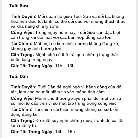
Tuổi Sửu
Tình Duyên:
Mối quan hệ giữa Tuổi Sửu và đối tác không
hứa hẹn điều tốt lành, có thể đối đầu với những thách thức
và khả năng chia ly sớm.
Công Việc:
Trong ngày hôm nay, Tuổi Sửu cần đặc biệt
cẩn trọng khi đối mặt với các bản hợp đồng sắp tới.
Tài Chính:
Mất một số tiền nhỏ, nhưng không đáng kể,
không gây ảnh hưởng lớn.
Cẩn Trọng:
Mệnh chủ có thể trải qua những trạng thái
buồn lòng trong ngày.
Giờ Tốt Trong Ngày:
11h – 13h
Tuổi Dần
Tình Duyên:
Tuổi Dần dễ nghi ngờ vì hành động của đối
tác, làm cho họ mất niềm tin vào mảng tình cảm.
Công Việc:
Mệnh chủ thường xuyên phải đối mặt với sự
soi mói từ cấp trên vì sự mất tập trung trong công việc.
Tài Chính:
Tài chính cải thiện nhưng không có sự biến
động đáng kể.
Cẩn Trọng:
Đề xuất suy nghĩ chừng mực, tránh để cái tôi
làm mất lý trí.
Giờ Tốt Trong Ngày:
14h – 16h