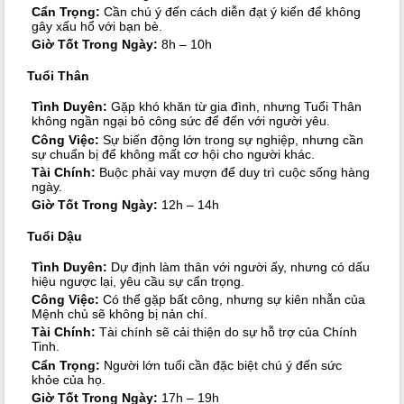
Cẩn Trọng:
Cần chú ý đến cách diễn đạt ý kiến để không
gây xấu hổ với bạn bè.
Giờ Tốt Trong Ngày:
8h – 10h
Tuổi Thân
Tình Duyên:
Gặp khó khăn từ gia đình, nhưng Tuổi Thân
không ngần ngại bỏ công sức để đến với người yêu.
Công Việc:
Sự biến động lớn trong sự nghiệp, nhưng cần
sự chuẩn bị để không mất cơ hội cho người khác.
Tài Chính:
Buộc phải vay mượn để duy trì cuộc sống hàng
ngày.
Giờ Tốt Trong Ngày:
12h – 14h
Tuổi Dậu
Tình Duyên:
Dự định làm thân với người ấy, nhưng có dấu
hiệu ngược lại, yêu cầu sự cẩn trọng.
Công Việc:
Có thể gặp bất công, nhưng sự kiên nhẫn của
Mệnh chủ sẽ không bị nản chí.
Tài Chính:
Tài chính sẽ cải thiện do sự hỗ trợ của Chính
Tinh.
Cẩn Trọng:
Người lớn tuổi cần đặc biệt chú ý đến sức
khỏe của họ.
Giờ Tốt Trong Ngày:
17h – 19h