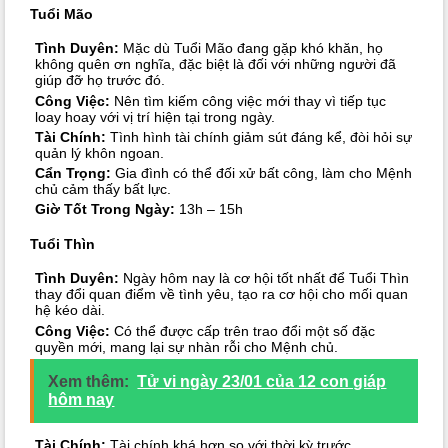
Tuổi Mão
Tình Duyên:
Mặc dù Tuổi Mão đang gặp khó khăn, họ
không quên ơn nghĩa, đặc biệt là đối với những người đã
giúp đỡ họ trước đó.
Công Việc:
Nên tìm kiếm công việc mới thay vì tiếp tục
loay hoay với vị trí hiện tại trong ngày.
Tài Chính:
Tình hình tài chính giảm sút đáng kể, đòi hỏi sự
quản lý khôn ngoan.
Cẩn Trọng:
Gia đình có thể đối xử bất công, làm cho Mệnh
chủ cảm thấy bất lực.
Giờ Tốt Trong Ngày:
13h – 15h
Tuổi Thìn
Tình Duyên:
Ngày hôm nay là cơ hội tốt nhất để Tuổi Thìn
thay đổi quan điểm về tình yêu, tạo ra cơ hội cho mối quan
hệ kéo dài.
Công Việc:
Có thể được cấp trên trao đổi một số đặc
quyền mới, mang lại sự nhàn rỗi cho Mệnh chủ.
Xem thêm:
Tử vi ngày 23/01 của 12 con giáp
hôm nay
Tài Chính:
Tài chính khá hơn so với thời kỳ trước.