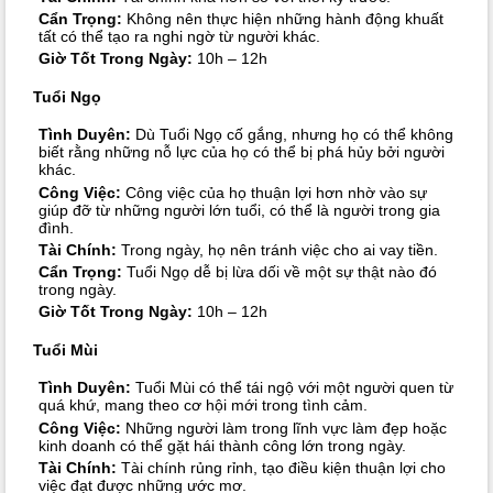
Cẩn Trọng:
Không nên thực hiện những hành động khuất
tất có thể tạo ra nghi ngờ từ người khác.
Giờ Tốt Trong Ngày:
10h – 12h
Tuổi Ngọ
Tình Duyên:
Dù Tuổi Ngọ cố gắng, nhưng họ có thể không
biết rằng những nỗ lực của họ có thể bị phá hủy bởi người
khác.
Công Việc:
Công việc của họ thuận lợi hơn nhờ vào sự
giúp đỡ từ những người lớn tuổi, có thể là người trong gia
đình.
Tài Chính:
Trong ngày, họ nên tránh việc cho ai vay tiền.
Cẩn Trọng:
Tuổi Ngọ dễ bị lừa dối về một sự thật nào đó
trong ngày.
Giờ Tốt Trong Ngày:
10h – 12h
Tuổi Mùi
Tình Duyên:
Tuổi Mùi có thể tái ngộ với một người quen từ
quá khứ, mang theo cơ hội mới trong tình cảm.
Công Việc:
Những người làm trong lĩnh vực làm đẹp hoặc
kinh doanh có thể gặt hái thành công lớn trong ngày.
Tài Chính:
Tài chính rủng rỉnh, tạo điều kiện thuận lợi cho
việc đạt được những ước mơ.