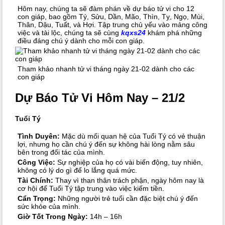
Hôm nay, chúng ta sẽ đàm phán về dự báo tử vi cho 12
con giáp, bao gồm Tý, Sửu, Dần, Mão, Thìn, Tỵ, Ngọ, Mùi,
Thân, Dậu, Tuất, và Hợi. Tập trung chủ yếu vào mảng công
việc và tài lộc, chúng ta sẽ cùng
kqxs24
khám phá những
điều đáng chú ý dành cho mỗi con giáp.
Tham khảo nhanh tử vi tháng ngày 21-02 dành cho các
con giáp
Dự Báo Tử Vi Hôm Nay – 21/2
Tuổi Tý
Tình Duyên:
Mặc dù mối quan hệ của Tuổi Tý có vẻ thuận
lợi, nhưng họ cần chú ý đến sự không hài lòng nằm sâu
bên trong đối tác của mình.
Công Việc:
Sự nghiệp của họ có vài biến động, tuy nhiên,
không có lý do gì để lo lắng quá mức.
Tài Chính:
Thay vì than thân trách phận, ngày hôm nay là
cơ hội để Tuổi Tý tập trung vào việc kiếm tiền.
Cẩn Trọng:
Những người trẻ tuổi cần đặc biệt chú ý đến
sức khỏe của mình.
Giờ Tốt Trong Ngày:
14h – 16h