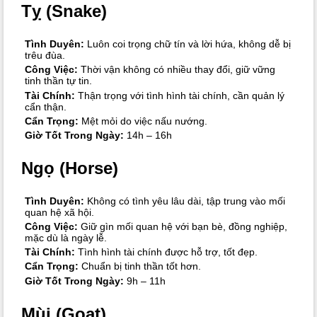
Tỵ (Snake)
Tình Duyên:
Luôn coi trọng chữ tín và lời hứa, không dễ bị
trêu đùa.
Công Việc:
Thời vận không có nhiều thay đổi, giữ vững
tinh thần tự tin.
Tài Chính:
Thận trọng với tình hình tài chính, cần quản lý
cẩn thận.
Cẩn Trọng:
Mệt mỏi do việc nấu nướng.
Giờ Tốt Trong Ngày:
14h – 16h
Ngọ (Horse)
Tình Duyên:
Không có tình yêu lâu dài, tập trung vào mối
quan hệ xã hội.
Công Việc:
Giữ gìn mối quan hệ với bạn bè, đồng nghiệp,
mặc dù là ngày lễ.
Tài Chính:
Tình hình tài chính được hỗ trợ, tốt đẹp.
Cẩn Trọng:
Chuẩn bị tinh thần tốt hơn.
Giờ Tốt Trong Ngày:
9h – 11h
Mùi (Goat)