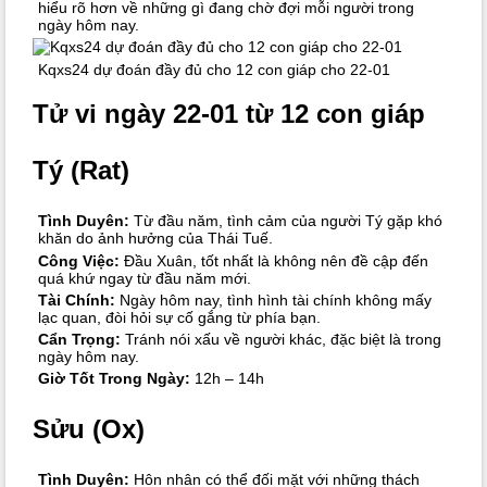
hiểu rõ hơn về những gì đang chờ đợi mỗi người trong
ngày hôm nay.
Kqxs24 dự đoán đầy đủ cho 12 con giáp cho 22-01
Tử vi ngày 22-01 từ 12 con giáp
Tý (Rat)
Tình Duyên:
Từ đầu năm, tình cảm của người Tý gặp khó
khăn do ảnh hưởng của Thái Tuế.
Công Việc:
Đầu Xuân, tốt nhất là không nên đề cập đến
quá khứ ngay từ đầu năm mới.
Tài Chính:
Ngày hôm nay, tình hình tài chính không mấy
lạc quan, đòi hỏi sự cố gắng từ phía bạn.
Cẩn Trọng:
Tránh nói xấu về người khác, đặc biệt là trong
ngày hôm nay.
Giờ Tốt Trong Ngày:
12h – 14h
Sửu (Ox)
Tình Duyên:
Hôn nhân có thể đối mặt với những thách