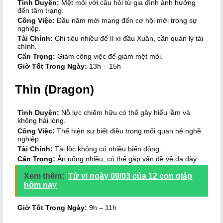
Tình Duyên:
Mệt mỏi với câu hỏi từ gia đình ảnh hưởng
đến tâm trạng.
Công Việc:
Đầu năm mới mang đến cơ hội mới trong sự
nghiệp.
Tài Chính:
Chi tiêu nhiều để lì xì đầu Xuân, cần quản lý tài
chính.
Cẩn Trọng:
Giảm công việc để giảm mệt mỏi.
Giờ Tốt Trong Ngày:
13h – 15h
Thìn (Dragon)
Tình Duyên:
Nỗ lực chiếm hữu có thể gây hiểu lầm và
không hài lòng.
Công Việc:
Thể hiện sự biết điều trong mối quan hệ nghề
nghiệp.
Tài Chính:
Tài lộc không có nhiều biến động.
Cẩn Trọng:
Ăn uống nhiều, có thể gặp vấn đề về dạ dày.
Xem thêm:
Tử vi ngày 09/03 của 12 con giáp
hôm nay
Giờ Tốt Trong Ngày:
9h – 11h