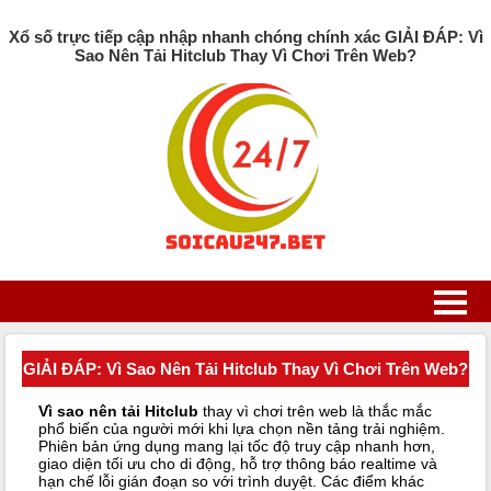
Xổ số trực tiếp cập nhập nhanh chóng chính xác GIẢI ĐÁP: Vì
Sao Nên Tải Hitclub Thay Vì Chơi Trên Web?
GIẢI ĐÁP: Vì Sao Nên Tải Hitclub Thay Vì Chơi Trên Web?
Vì sao nên tải Hitclub
thay vì chơi trên web là thắc mắc
phổ biến của người mới khi lựa chọn nền tảng trải nghiệm.
Phiên bản ứng dụng mang lại tốc độ truy cập nhanh hơn,
giao diện tối ưu cho di động, hỗ trợ thông báo realtime và
hạn chế lỗi gián đoạn so với trình duyệt. Các điểm khác