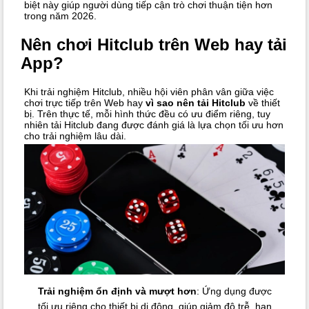
biệt này giúp người dùng tiếp cận trò chơi thuận tiện hơn
trong năm 2026.
Nên chơi Hitclub trên Web hay tải
App?
Khi trải nghiệm Hitclub, nhiều hội viên phân vân giữa việc
chơi trực tiếp trên Web hay
vì sao nên tải Hitclub
về thiết
bị. Trên thực tế, mỗi hình thức đều có ưu điểm riêng, tuy
nhiên tải Hitclub đang được đánh giá là lựa chọn tối ưu hơn
cho trải nghiệm lâu dài.
Trải nghiệm ổn định và mượt hơn
: Ứng dụng được
tối ưu riêng cho thiết bị di động, giúp giảm độ trễ, hạn