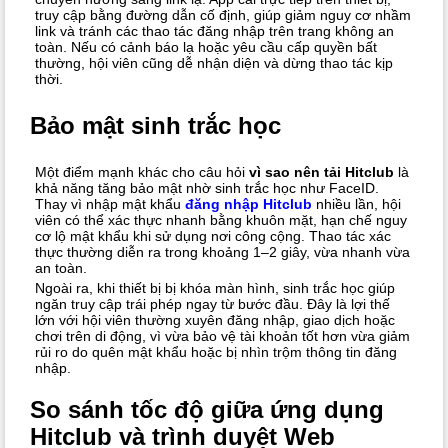
truy cập bằng đường dẫn cố định, giúp giảm nguy cơ nhầm
link và tránh các thao tác đăng nhập trên trang không an
toàn. Nếu có cảnh báo lạ hoặc yêu cầu cấp quyền bất
thường, hội viên cũng dễ nhận diện và dừng thao tác kịp
thời.
Bảo mật sinh trắc học
Một điểm mạnh khác cho câu hỏi
vì sao nên tải Hitclub
là
khả năng tăng bảo mật nhờ sinh trắc học như FaceID.
Thay vì nhập mật khẩu
đăng nhập Hitclub
nhiều lần, hội
viên có thể xác thực nhanh bằng khuôn mặt, hạn chế nguy
cơ lộ mật khẩu khi sử dụng nơi công cộng. Thao tác xác
thực thường diễn ra trong khoảng 1–2 giây, vừa nhanh vừa
an toàn.
Ngoài ra, khi thiết bị bị khóa màn hình, sinh trắc học giúp
ngăn truy cập trái phép ngay từ bước đầu. Đây là lợi thế
lớn với hội viên thường xuyên đăng nhập, giao dịch hoặc
chơi trên di động, vì vừa bảo vệ tài khoản tốt hơn vừa giảm
rủi ro do quên mật khẩu hoặc bị nhìn trộm thông tin đăng
nhập.
So sánh tốc độ giữa ứng dụng
Hitclub và trình duyệt Web