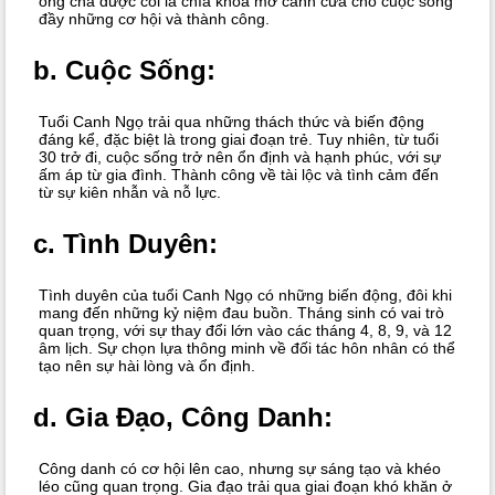
ông cha được coi là chìa khóa mở cánh cửa cho cuộc sống
đầy những cơ hội và thành công.
b.
Cuộc Sống:
Tuổi Canh Ngọ trải qua những thách thức và biến động
đáng kể, đặc biệt là trong giai đoạn trẻ. Tuy nhiên, từ tuổi
30 trở đi, cuộc sống trở nên ổn định và hạnh phúc, với sự
ấm áp từ gia đình. Thành công về tài lộc và tình cảm đến
từ sự kiên nhẫn và nỗ lực.
c.
Tình Duyên:
Tình duyên của tuổi Canh Ngọ có những biến động, đôi khi
mang đến những kỷ niệm đau buồn. Tháng sinh có vai trò
quan trọng, với sự thay đổi lớn vào các tháng 4, 8, 9, và 12
âm lịch. Sự chọn lựa thông minh về đối tác hôn nhân có thể
tạo nên sự hài lòng và ổn định.
d.
Gia Đạo, Công Danh:
Công danh có cơ hội lên cao, nhưng sự sáng tạo và khéo
léo cũng quan trọng. Gia đạo trải qua giai đoạn khó khăn ở