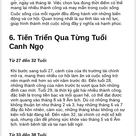
giờ, ngày và tháng lẻ. Việc chọn lựa đúng thời điểm có thể
mang lại nhiều thành công và may mắn trong cuộc sống.
Cuộc sống của mỗi người đều đồng hành với những biến
động và cơ hội. Quan trọng nhất là sự tỉnh táo và nỗ lực,
giúp hình thành một cuộc sống đầy ý nghĩa và hạnh phúc.
6. Tiến Triển Qua Từng Tuổi
Canh Ngọ
Từ 27 đến 32 Tuổi
Khi bước sang tuổi 27, cánh cửa của thị trường tài chính
mở ra, mang theo nhiều cơ hội làm ăn và cuộc sống trở
nên mạnh mẽ hơn so với năm trước đó. Đến tuổi 28,
những thành công của năm trước bị vượt qua bởi những
đỉnh cao mới. Tuổi 29, là thời kỳ gặt hái nhiều thành công,
đặc biệt là trong tiền bạc và mối quan hệ, có thể đạt được
vinh quang vào tháng 8 và 9 Âm lịch. Dù có những tháng
không thuận lợi như tháng 2 và 3, hay những tháng 6 và 7
đầy đủ hồn nhiên, cảm xúc, những tháng khác không có sự
kiện nổi bật đáng kể. Đến năm 32, tài chính có một số kết
quả, nhưng cần đề phòng sức khỏe vào tháng 5 và 6 Âm
lịch, tránh bệnh tật và tai nạn bất ngờ.
Từ 33 đến 38 Tuổi