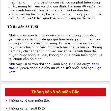
mất mát lớn, nhưng về phía con cái, có sự phát triển vững
chắc, mang lại niềm vui cho gia đình. Hai năm 46 và 47 cần
phải cảnh báo về trộm cắp, gạt gẫm và lừa đảo tài chính,
không nên tin tưởng ai, kể cả người thân trong gia đình. Ba
năm 48, 49 và 50 trôi qua khá bình thường và dễ dàng.
Từ 51 đến 55 Tuổi
Những năm này là thời kỳ yên bình nhất trong cuộc đời,
yêu cầu sự chăm chỉ để giữ gìn hòa bình gia đình tránh xa
những sóng gió của cuộc sống. Đối với con cái và gia đình,
hãy phân chia công việc một cách hài hòa và vui vẻ. Những
năm này chỉ cần tập trung vào sức khỏe và tinh thần để
duy trì cuộc sống lâu dài, không có quá nhiều biến động, và
tài chính vẫn ổn định.
Như vậy Tử vi trọn đời cho Canh Ngọ 1990 đã được
Xem
tuổi
KQxs24 đánh giá đầy đủ và chi tiết nhất. Mời bạn luận
xem!
Thống kê xổ số miền Bắc
Thống kê lô gan miền Bắc
Thống kê tần suất lô tô