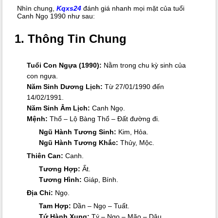
Nhìn chung,
Kqxs24
đánh giá nhanh mọi mặt của tuổi
Canh Ngọ 1990 như sau:
1. Thông Tin Chung
Tuổi Con Ngựa (1990):
Nằm trong chu kỳ sinh của
con ngựa.
Năm Sinh Dương Lịch:
Từ 27/01/1990 đến
14/02/1991.
Năm Sinh Âm Lịch:
Canh Ngọ.
Mệnh:
Thổ – Lộ Bàng Thổ – Đất đường đi.
Ngũ Hành Tương Sinh:
Kim, Hỏa.
Ngũ Hành Tương Khắc:
Thủy, Mộc.
Thiên Can:
Canh.
Tương Hợp:
Ất.
Tương Hình:
Giáp, Bính.
Địa Chi:
Ngọ.
Tam Hợp:
Dần – Ngọ – Tuất.
Tứ Hành Xung:
Tý – Ngọ – Mão – Dậu.