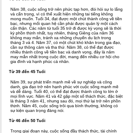
Năm 38, cuộc sống trở nên phức tạp hơn, đòi hỏi sự lo lắng
và cẩn trọng, vì có thể xuất hiện những tai tiếng không
mong muốn. Tuổi 34, đạt được một chút thành công về tiền
bạc, nhưng mối quan hệ cần phải được quản lý một cách
cẩn thận. Các năm từ tuổi 35 trở đi được kỳ vọng sẽ là thời
kỳ phồn thịnh nhất, tuy nhiên, tháng Giêng của năm 36
không may mắn, tránh xa những chuyến du lịch trong
tháng 3 và 4. Năm 37, có một chút khó khăn trong gia đạo,
cần sự thông cảm và tha thứ. Năm 38, có thể đạt được
nhiều thành công về tiền bạc và danh vọng, đây là năm
may mắn nhất trong cuộc đời, mang đến nhiều cơ hội cho
gia đình và hạnh phúc cá nhân.
Từ 39 đến 45 Tuổi
Năm 39, sự phát triển mạnh mẽ về sự nghiệp và công
danh, gia đạo trở nên hạnh phúc với cuộc sống mạnh mẽ
và dễ dàng. Tuổi 40, có thể đạt được thành công to lớn ở
mọi lĩnh vực. Năm 41 và 42 gặp một số thách thức, đặc biệt
là tháng 3 năm 41, nhưng sau đó, mọi thứ lại trở nên phồn
thịnh. Năm 45, cuộc sống trôi qua bình thường, không có
sự kiện quan trọng đáng nói.
Từ 46 đến 50 Tuổi
Trong giai đoạn này, cuộc sống đầy thách thức, tài chính