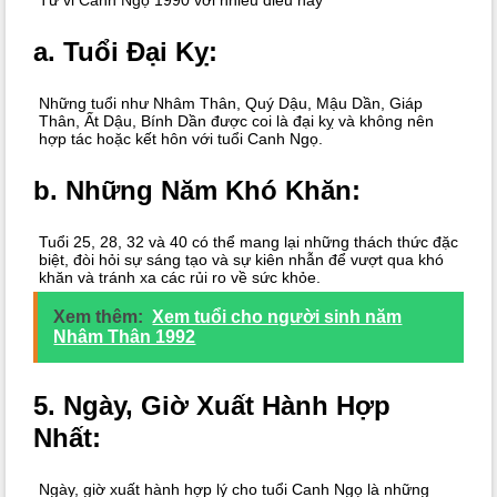
Tử vi Canh Ngọ 1990 với nhiều điều hay
a.
Tuổi Đại Kỵ:
Những tuổi như Nhâm Thân, Quý Dậu, Mậu Dần, Giáp
Thân, Ất Dậu, Bính Dần được coi là đại kỵ và không nên
hợp tác hoặc kết hôn với tuổi Canh Ngọ.
b.
Những Năm Khó Khăn:
Tuổi 25, 28, 32 và 40 có thể mang lại những thách thức đặc
biệt, đòi hỏi sự sáng tạo và sự kiên nhẫn để vượt qua khó
khăn và tránh xa các rủi ro về sức khỏe.
Xem thêm:
Xem tuổi cho người sinh năm
Nhâm Thân 1992
5.
Ngày, Giờ Xuất Hành Hợp
Nhất:
Ngày, giờ xuất hành hợp lý cho tuổi Canh Ngọ là những