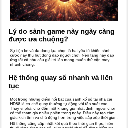
Lý do sảnh game này ngày càng
được ưa chuộng?
Sự tiện lợi và đa dạng lựa chọn là hai yếu tố khiến sảnh
cược này thu hút đông đảo người chơi. Nền tảng này đáp
ứng tốt cả nhu cầu giải trí lẫn mong muốn thử vận may
nhanh chóng.
Hệ thống quay số nhanh và liên
tục
Một trong những điểm nổi bật của sảnh xổ số tại nhà cái
HD88 là cơ chế quay thưởng tự động với tần suất cao.
Thay vì phải chờ đến một khung giờ nhất định, người chơi
có thể tham gia nhiều phiên trong ngày. Điều này tạo cảm
giác kịch tính và chủ động hơn trong việc sắp xếp thời gian.
Hệ thống cũng cập nhật kết quả theo thời gian thực, hiển
thị rõ ràng từng con số, giúp người chơi dễ dàng kiểm tra