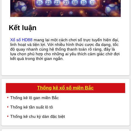
Kết luận
Xổ số HD88
mang lại một cách chơi số trực tuyến hiện đại,
linh hoạt và tiện lợi. Với nhiều hình thức cược đa dạng, tốc
độ quay nhanh cùng hệ thống thanh toán rõ ràng, đây là
lựa chọn phù hợp cho những ai yêu thích cảm giác chờ đợi
kết quả trong thời gian ngắn.
Thống kê xổ số miền Bắc
Thống kê lô gan miền Bắc
Thống kê tần suất lô tô
Thống kê chu kỳ dàn đặc biệt