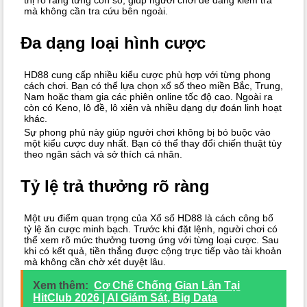
mà không cần tra cứu bên ngoài.
Đa dạng loại hình cược
HD88 cung cấp nhiều kiểu cược phù hợp với từng phong
cách chơi. Bạn có thể lựa chọn xổ số theo miền Bắc, Trung,
Nam hoặc tham gia các phiên online tốc độ cao. Ngoài ra
còn có Keno, lô đề, lô xiên và nhiều dạng dự đoán linh hoạt
khác.
Sự phong phú này giúp người chơi không bị bó buộc vào
một kiểu cược duy nhất. Bạn có thể thay đổi chiến thuật tùy
theo ngân sách và sở thích cá nhân.
Tỷ lệ trả thưởng rõ ràng
Một ưu điểm quan trọng của Xổ số HD88 là cách công bố
tỷ lệ ăn cược minh bạch. Trước khi đặt lệnh, người chơi có
thể xem rõ mức thưởng tương ứng với từng loại cược. Sau
khi có kết quả, tiền thắng được cộng trực tiếp vào tài khoản
mà không cần chờ xét duyệt lâu.
Xem thêm:
Cơ Chế Chống Gian Lận Tại
HitClub 2026 | AI Giám Sát, Big Data