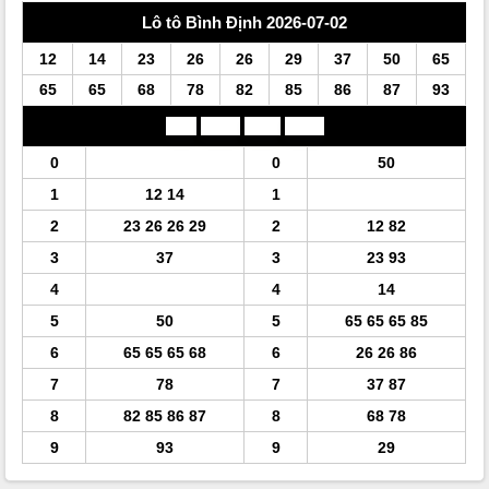
Lô tô Bình Định 2026-07-02
12
14
23
26
26
29
37
50
65
65
65
68
78
82
85
86
87
93
Đầu
Lô tô
Đuôi
Lô tô
0
0
50
1
12 14
1
2
23 26 26 29
2
12 82
3
37
3
23 93
4
4
14
5
50
5
65 65 65 85
6
65 65 65 68
6
26 26 86
7
78
7
37 87
8
82 85 86 87
8
68 78
9
93
9
29