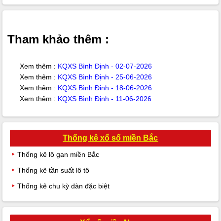
Tham khảo thêm :
Xem thêm :
KQXS Bình Định - 02-07-2026
Xem thêm :
KQXS Bình Định - 25-06-2026
Xem thêm :
KQXS Bình Định - 18-06-2026
Xem thêm :
KQXS Bình Định - 11-06-2026
Thống kê xổ số miền Bắc
Thống kê lô gan miền Bắc
Thống kê tần suất lô tô
Thống kê chu kỳ dàn đặc biệt