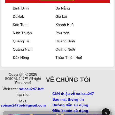
Bình Định
Đà Nẵng
Daklak
Gia Lai
Kon Tum
Khánh Hoà
Ninh Thuận
Phú Yên
Quảng Trị
Quảng Bình
Quảng Nam
Quảng Ngãi
Đắk Nông
Thừa Thiên Huế
Copyright © 2025
VỀ CHÚNG TÔI
SOICAU247™ All right
Reserved
Website:
soicau247.bet
Giới thiệu về soicau247
Địa Chỉ:
Bảo mật thông tin
Mail:
Hướng dẫn sử dụng
soicau247bet@gmail.com
Điều khoản sử dụng
3BET
motphimchill
×