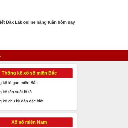
iết Đắk Lắk online hàng tuần hôm nay
C
Thống kê xổ số miền Bắc
 kê lô gan miền Bắc
 kê tần suất lô tô
 kê chu kỳ dàn đặc biệt
Xổ số miền Nam