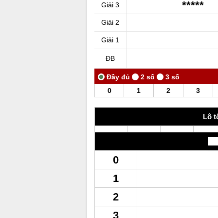
*****
Giải 3
Giải 2
Giải 1
ĐB
0
1
2
3
Lô t
Đầ
0
1
2
3