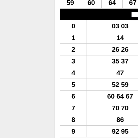
59
60
64
67
Đầ
0
03 03
1
14
2
26 26
3
35 37
4
47
5
52 59
6
60 64 67
7
70 70
8
86
9
92 95