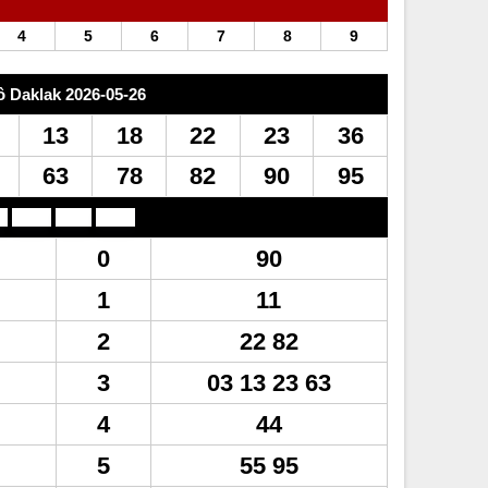
4
5
6
7
8
9
ô Daklak 2026-05-26
13
18
22
23
36
63
78
82
90
95
u
Lô tô
Đuôi
Lô tô
0
90
1
11
2
22 82
3
03 13 23 63
4
44
5
55 95