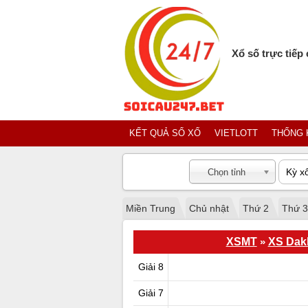
Xổ số trực tiế
KẾT QUẢ SỔ XỐ
VIETLOTT
THỐNG 
Kỳ x
Chọn tỉnh
Miền Trung
Chủ nhật
Thứ 2
Thứ 
XSMT
»
XS Dak
Giải 8
Giải 7