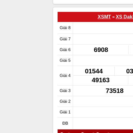
XSMT
»
XS Dak
Giải 8
Giải 7
6908
Giải 6
Giải 5
01544
0
Giải 4
49163
73518
Giải 3
Giải 2
Giải 1
ĐB