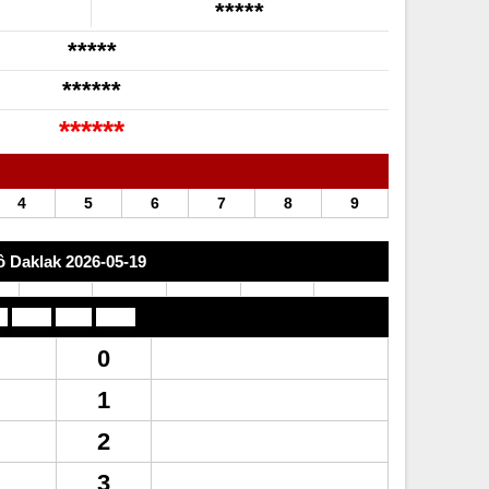
*****
*****
******
******
4
5
6
7
8
9
ô Daklak 2026-05-19
u
Lô tô
Đuôi
Lô tô
0
1
2
3