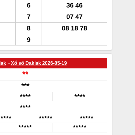
6
36 46
7
07 47
8
08 18 78
9
lak
»
Xổ số Daklak 2026-05-19
**
***
****
****
****
*****
*****
*****
*****
*****