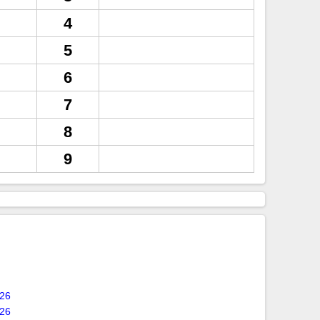
4
5
6
7
8
9
026
026