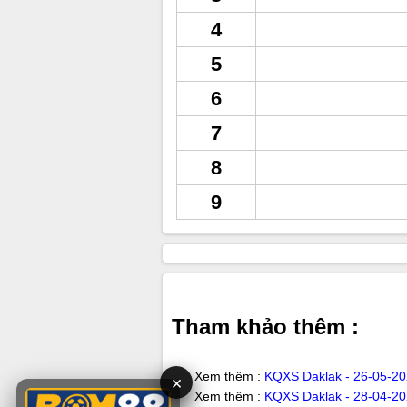
4
5
6
7
8
9
Tham khảo thêm :
Xem thêm :
KQXS Daklak - 26-05-2
×
Xem thêm :
KQXS Daklak - 28-04-2