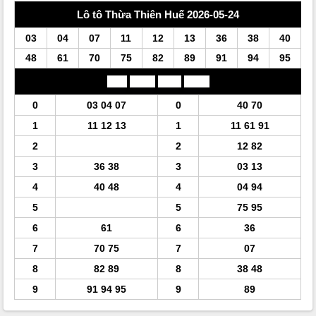
Lô tô Thừa Thiên Huế 2026-05-24
03
04
07
11
12
13
36
38
40
48
61
70
75
82
89
91
94
95
Đầu
Lô tô
Đuôi
Lô tô
0
03 04 07
0
40 70
1
11 12 13
1
11 61 91
2
2
12 82
3
36 38
3
03 13
4
40 48
4
04 94
5
5
75 95
6
61
6
36
7
70 75
7
07
8
82 89
8
38 48
9
91 94 95
9
89