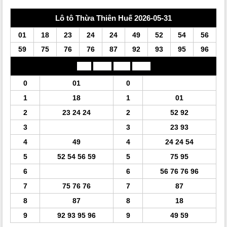
Lô tô Thừa Thiên Huế 2026-05-31
01
18
23
24
24
49
52
54
56
59
75
76
76
87
92
93
95
96
Đầu
Lô tô
Đuôi
Lô tô
0
01
0
1
18
1
01
2
23 24 24
2
52 92
3
3
23 93
4
49
4
24 24 54
5
52 54 56 59
5
75 95
6
6
56 76 76 96
7
75 76 76
7
87
8
87
8
18
9
92 93 95 96
9
49 59