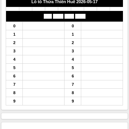
Lô tô Thừa Thiên Huế 2026-05-17
Đầu
Lô tô
Đuôi
Lô tô
0
0
1
1
2
2
3
3
4
4
5
5
6
6
7
7
8
8
9
9