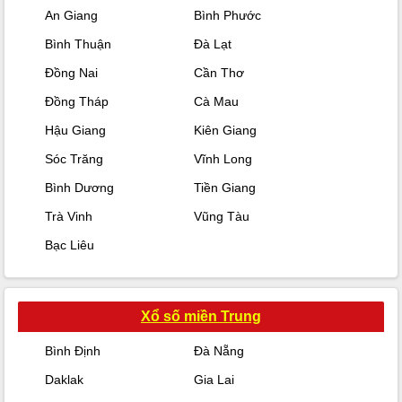
An Giang
Bình Phước
Bình Thuận
Đà Lạt
Đồng Nai
Cần Thơ
Đồng Tháp
Cà Mau
Hậu Giang
Kiên Giang
Sóc Trăng
Vĩnh Long
Bình Dương
Tiền Giang
Trà Vinh
Vũng Tàu
Bạc Liêu
Xổ số miền Trung
Bình Định
Đà Nẵng
Daklak
Gia Lai