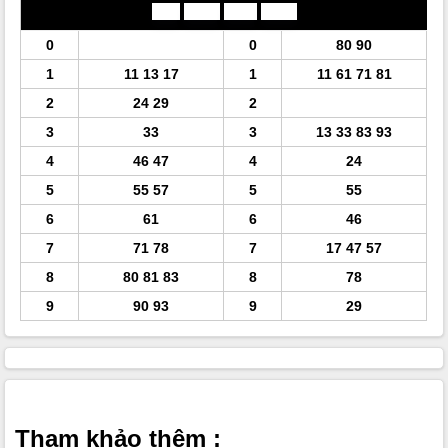
Đầu
Lô tô
Đuôi
Lô tô
0
0
80 90
1
11 13 17
1
11 61 71 81
2
24 29
2
3
33
3
13 33 83 93
4
46 47
4
24
5
55 57
5
55
6
61
6
46
7
71 78
7
17 47 57
8
80 81 83
8
78
9
90 93
9
29
Tham khảo thêm :