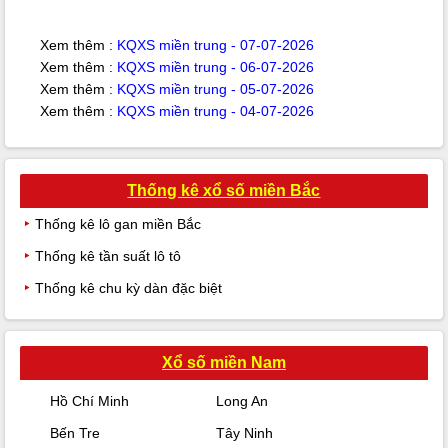
Xem thêm :
KQXS miền trung - 07-07-2026
Xem thêm :
KQXS miền trung - 06-07-2026
Xem thêm :
KQXS miền trung - 05-07-2026
Xem thêm :
KQXS miền trung - 04-07-2026
Thống kê xổ số miền Bắc
Thống kê lô gan miền Bắc
Thống kê tần suất lô tô
Thống kê chu kỳ dàn đặc biệt
Xổ số miền Nam
Hồ Chí Minh
Long An
Bến Tre
Tây Ninh