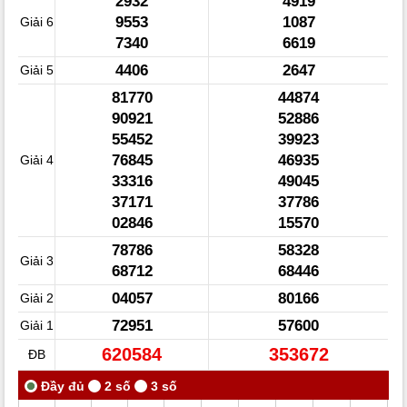
2932
4919
9553
1087
Giải 6
7340
6619
4406
2647
Giải 5
81770
44874
90921
52886
55452
39923
76845
46935
Giải 4
33316
49045
37171
37786
02846
15570
78786
58328
Giải 3
68712
68446
04057
80166
Giải 2
72951
57600
Giải 1
620584
353672
ĐB