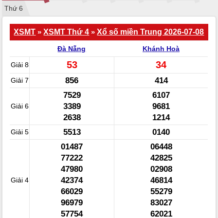
Thứ 6
XSMT
»
XSMT Thứ 4
»
Xổ số miền Trung 2026-07-08
Đà Nẵng
Khánh Hoà
53
34
Giải 8
856
414
Giải 7
7529
6107
3389
9681
Giải 6
2638
1214
5513
0140
Giải 5
01487
06448
77222
42825
47980
02908
42374
46814
Giải 4
66029
55279
96979
83027
57754
62021