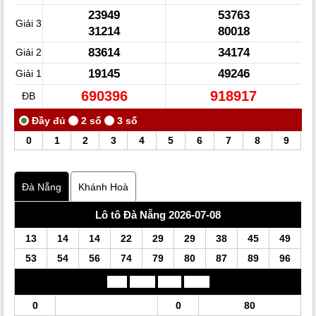
23949
53763
Giải 3
31214
80018
83614
34174
Giải 2
19145
49246
Giải 1
690396
918917
ĐB
0
1
2
3
4
5
6
7
8
9
Đà Nẵng
Khánh Hoà
Lô tô Đà Nẵng 2026-07-08
13
14
14
22
29
29
38
45
49
53
54
56
74
79
80
87
89
96
Đầu
Lô tô
Đuôi
Lô tô
0
0
80