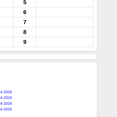
5
6
7
8
9
04-2026
04-2026
04-2026
04-2026