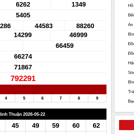
6262
1349
Hồ
5405
Bế
7286
44583
88260
An
14299
46999
Bì
Đồ
66459
Đồ
66274
Hậ
71867
Só
792291
Bì
Trà
4
5
6
7
8
9
Bạ
Ninh Thuận 2026-05-22
45
49
59
60
62