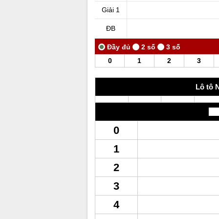
Giải 1
ĐB
0
1
2
3
Lô tô 
Đầ
0
1
2
3
4