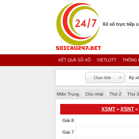
Xổ số trực tiếp
KẾT QUẢ SỔ XỐ
VIETLOTT
THỐNG 
Kỳ x
Chọn tỉnh
Miền Trung
Chủ nhật
Thứ 2
Thứ 
XSMT
»
XSNT
Giải 8
Giải 7