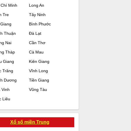
 Chí Minh
Long An
n Tre
Tây Ninh
 Giang
Bình Phước
nh Thuận
Đà Lạt
ng Nai
Cần Thơ
ng Tháp
Cà Mau
u Giang
Kiên Giang
c Trăng
Vĩnh Long
nh Dương
Tiền Giang
 Vinh
Vũng Tàu
c Liêu
Xổ số miền Trung