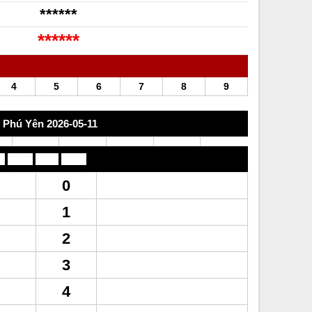
******
******
4
5
6
7
8
9
ô Phú Yên 2026-05-11
u
Lô tô
Đuôi
Lô tô
0
1
2
3
4