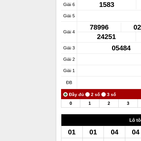
1583
Giải 6
Giải 5
78996
0
Giải 4
24251
05484
Giải 3
Giải 2
Giải 1
ĐB
0
1
2
3
Lô tô
01
01
04
04