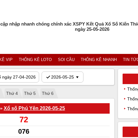
p cập nhập nhanh chóng chính xác XSPY Kết Quả Xổ Số Kiến Thi
ngày 25-05-2026
KÊ VIP
THỐNG KÊ LOTO
SOI CẦU
THỐNG KÊ NHANH
TIN TỨ
ổ ngày 27-04-2026
2026-05-25
Thống
3
Thứ 4
Thứ 5
Thứ 6
Thống
»
Xổ số Phú Yên 2026-05-25
Thống
72
076