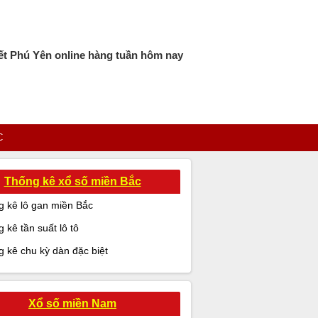
ết Phú Yên online hàng tuần hôm nay
C
Thống kê xổ số miền Bắc
 kê lô gan miền Bắc
 kê tần suất lô tô
 kê chu kỳ dàn đặc biệt
Xổ số miền Nam