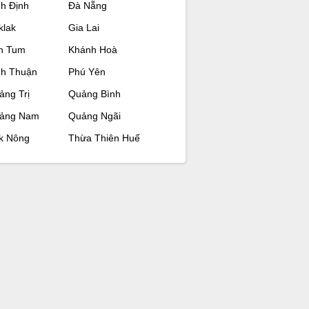
nh Định
Đà Nẵng
klak
Gia Lai
n Tum
Khánh Hoà
nh Thuận
Phú Yên
ảng Trị
Quảng Bình
ảng Nam
Quảng Ngãi
k Nông
Thừa Thiên Huế