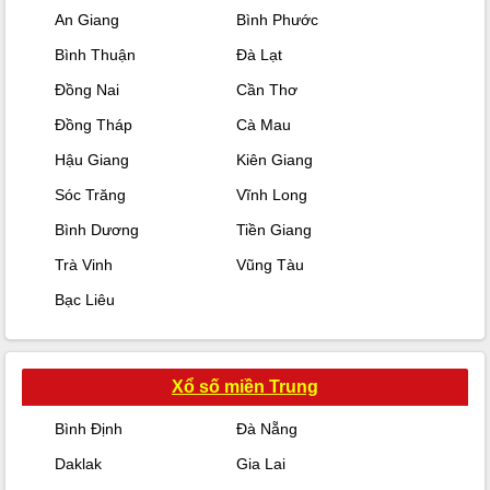
An Giang
Bình Phước
Bình Thuận
Đà Lạt
Đồng Nai
Cần Thơ
Đồng Tháp
Cà Mau
Hậu Giang
Kiên Giang
Sóc Trăng
Vĩnh Long
Bình Dương
Tiền Giang
Trà Vinh
Vũng Tàu
Bạc Liêu
Xổ số miền Trung
Bình Định
Đà Nẵng
Daklak
Gia Lai