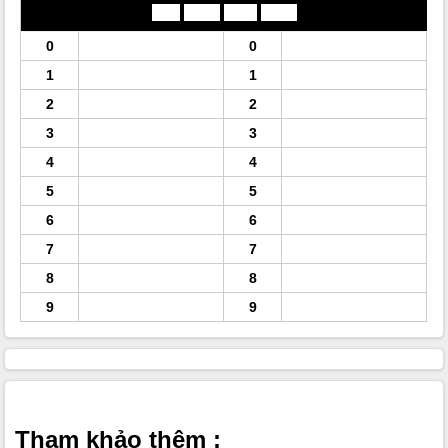
Đầu
Lô tô
Đuôi
Lô tô
0
0
1
1
2
2
3
3
4
4
5
5
6
6
7
7
8
8
9
9
Tham khảo thêm :