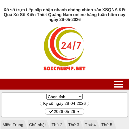
Xổ số trực tiếp cập nhập nhanh chóng chính xác XSQNA Kết
Quả Xổ Số Kiến Thiết Quảng Nam online hàng tuần hôm nay
ngày 26-05-2026
Kỳ xổ ngày 28-04-2026
2026-05-26
Miền Trung
Chủ nhật
Thứ 2
Thứ 3
Thứ 4
Thứ 5