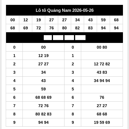
Lô tô Quảng Nam 2026-05-26
00
12
19
27
27
34
43
59
68
68
69
72
76
80
82
83
94
94
Đầu
Lô tô
Đuôi
Lô tô
0
00
0
00 80
1
12 19
1
2
27 27
2
12 72 82
3
34
3
43 83
4
43
4
34 94 94
5
59
5
6
68 68 69
6
76
7
72 76
7
27 27
8
80 82 83
8
68 68
9
94 94
9
19 59 69