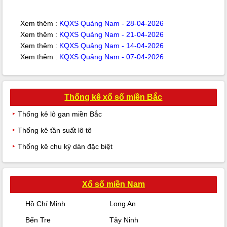
Xem thêm :
KQXS Quảng Nam - 28-04-2026
Xem thêm :
KQXS Quảng Nam - 21-04-2026
Xem thêm :
KQXS Quảng Nam - 14-04-2026
Xem thêm :
KQXS Quảng Nam - 07-04-2026
Thống kê xổ số miền Bắc
Thống kê lô gan miền Bắc
Thống kê tần suất lô tô
Thống kê chu kỳ dàn đặc biệt
Xổ số miền Nam
Hồ Chí Minh
Long An
Bến Tre
Tây Ninh