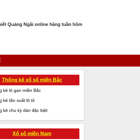
iết Quảng Ngãi online hàng tuần hôm
C
Thống kê xổ số miền Bắc
 kê lô gan miền Bắc
 kê tần suất lô tô
 kê chu kỳ dàn đặc biệt
Xổ số miền Nam