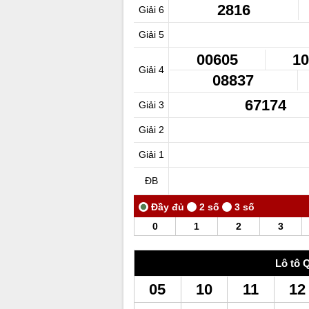
2816
Giải 6
Giải 5
00605
1
Giải 4
08837
67174
Giải 3
Giải 2
Giải 1
ĐB
0
1
2
3
Lô tô 
05
10
11
12