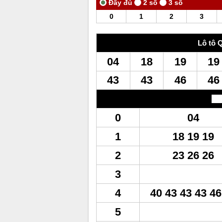
0
1
2
3
Lô tô 
04
18
19
19
43
43
46
46
Đầ
0
04
1
18 19 19
2
23 26 26
3
4
40 43 43 43 46
5