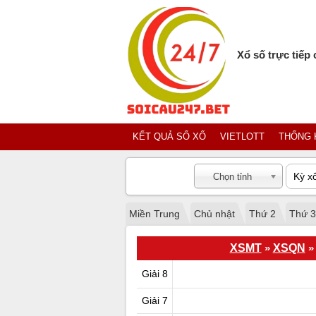
Xổ số trực tiế
KẾT QUẢ SỔ XỐ
VIETLOTT
THỐNG 
Kỳ x
Chọn tỉnh
Miền Trung
Chủ nhật
Thứ 2
Thứ 
XSMT
»
XSQN
Giải 8
Giải 7