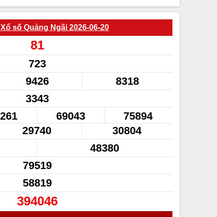
»
Xổ số Quảng Ngãi 2026-06-20
81
723
9426
8318
3343
9261
69043
75894
29740
30804
48380
79519
58819
394046