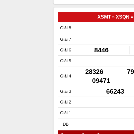
XSMT
»
XSQN
Giải 8
Giải 7
8446
Giải 6
Giải 5
28326
7
Giải 4
09471
66243
Giải 3
Giải 2
Giải 1
ĐB