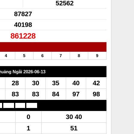
52562
87827
40198
861228
4
5
6
7
8
9
Quảng Ngãi 2026-06-13
28
30
35
40
42
83
83
84
97
98
u
Lô tô
Đuôi
Lô tô
0
30 40
1
51